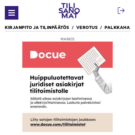
Siirry sisältöön
Avaa valikko
KIRJANPITO JA TILINPÄÄTÖS
VEROTUS
PALKKAHALL
MAINOS