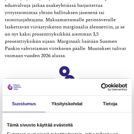
edunvalvoja jatkaa osakeyhtiössä harjoitettua
yritystoimintaa yhtiön hallituksen jäsenenä tai
toimitusjohtajana. Maksamattomalle perintöverolle
laskettavan viivästyskoron marginaalia alennettiin, ja se
on nyt kaksi prosenttiyksikköä aiemman 3,5
prosenttiyksikön sijaan. Marginaali lisätään Suomen
Pankin vahvistaman viitekoron päälle. Muutokset tulivat
voimaan vuoden 2026 alussa.
Lue Tilisanomien
näytenumero
Suostumus
Yksityiskohdat
Tietoja
TILAA TÄSTÄ
Tämä sivusto käyttää evästeitä