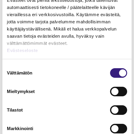
Evästeet ovat pieniä tekstitiedostoja, jotka tallentuvat
automaattisesti tietokoneelle / päätelaitteelle kävijän
vieraillessa eri verkkosivustoilla. Käytämme evästeitä,
jotta voimme tarjota palvelumme mahdollisimman
Tilaa Tilisanomien
käyttäjäystävällisenä. Mikäli et halua verkkopalvelun
lukuoikeus
saavan tietoja evästeiden avulla, hyväksy vain
välttämättömimmät evästeet.
TILAA TÄSTÄ
Evästeseloste
Suostumuksen
Välttämätön
valinta
Liity Tilisanomien
Mieltymykset
uutiskirjeen tilaajaksi
Tilastot
TILAA TÄSTÄ
Markkinointi