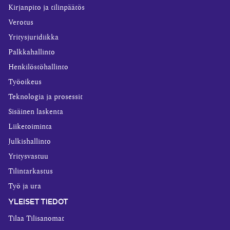
Kirjanpito ja tilinpäätös
Verotus
Yritysjuridiikka
Palkkahallinto
Henkilöstöhallinto
Työoikeus
Teknologia ja prosessit
Sisäinen laskenta
Liiketoiminta
Julkishallinto
Yritysvastuu
Tilintarkastus
Työ ja ura
YLEISET TIEDOT
Tilaa Tilisanomat