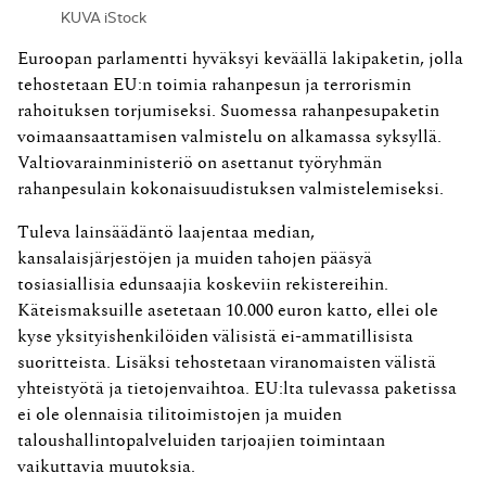
KUVA iStock
Euroopan parlamentti hyväksyi keväällä lakipaketin, jolla
tehostetaan EU:n toimia rahanpesun ja terrorismin
rahoituksen torjumiseksi. Suomessa rahanpesupaketin
voimaansaattamisen valmistelu on alkamassa syksyllä.
Valtiovarainministeriö on asettanut työryhmän
rahanpesulain kokonaisuudistuksen valmistelemiseksi.
Tuleva lainsäädäntö laajentaa median,
kansalaisjärjestöjen ja muiden tahojen pääsyä
tosiasiallisia edunsaajia koskeviin rekistereihin.
Käteismaksuille asetetaan 10.000 euron katto, ellei ole
kyse yksityishenkilöiden välisistä ei-ammatillisista
suoritteista. Lisäksi tehostetaan viranomaisten välistä
yhteistyötä ja tietojenvaihtoa. EU:lta tulevassa paketissa
ei ole olennaisia tilitoimistojen ja muiden
taloushallintopalveluiden tarjoajien toimintaan
vaikuttavia muutoksia.