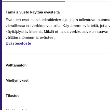
Sisäinen laskenta
Liiketoiminta
Tämä sivusto käyttää evästeitä
Julkishallinto
Evästeet ovat pieniä tekstitiedostoja, jotka tallentuvat automaa
Yritysvastuu
vieraillessa eri verkkosivustoilla. Käytämme evästeitä, jot
käyttäjäystävällisenä. Mikäli et halua verkkopalvelun saavan 
Tilintarkastus
välttämättömimmät evästeet.
Työ ja ura
Evästeseloste
YLEISET TIEDOT
Tilaa Tilisanomat
Suostumuksen
TilisanomatLIVE
Välttämätön
valinta
Tilaa uutiskirje
Mediakortti
Mieltymykset
Osoitteenmuutos ja tilauksen peruutus
Tilastot
Tilaus- ja käyttöehdot
Taloushallintoliitto