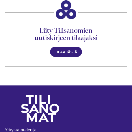
Liity Tilisanomien
uutiskirjeen tilaajaksi
TILAA TÄSTÄ
Yritystalouden ja