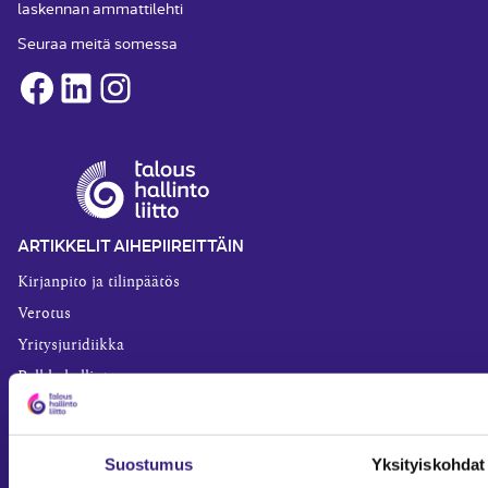
laskennan ammattilehti
Seuraa meitä somessa
Facebook
LinkedIn
Instagram
ARTIKKELIT AIHEPIIREITTÄIN
Kirjanpito ja tilinpäätös
Verotus
Yritysjuridiikka
Palkkahallinto
Henkilöstöhallinto
Työoikeus
Suostumus
Yksityiskohdat
Teknologia ja prosessit