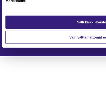
Markkinointi
Yhteystiedot
2026
Tilisanomat
Salli kaikki eväst
Tilisanomien artikkelit on julkaistu kunkin artikkelin julkaisupäivän
tiedon valossa.
Rekisteriseloste ja tietoja henkilötietojen käsittelytoimista
Evästevalinnat
Vain välttämättömät e