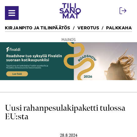
Siirry sisältöön
Avaa valikko
KIRJANPITO JA TILINPÄÄTÖS
VEROTUS
PALKKAHALL
MAINOS
Uusi rahan­pesulaki­paketti tulos­sa
EU:sta
28.8.2024