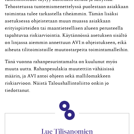
Tehostetussa tuntemismenettelyssä puolestaan asiakkaan
toimintaa tulee tarkastella tiheämmin. Tämän lisäksi
asetuksessa ohjeistetaan muun muassa asiakkaan
erityispiirteiden tai maantieteellisen alueen perusteella
tapahtuvaa riskiarviointia. Käytännössä asetuksen sisältö
on linjassa aiemmin annettuun AVI:n ohjeistukseen, eikä
aiheuta tilitoimistoille muutostarpeita toimintamalleihin.
Tänä vuonna rahanpesurintamalta on kuulunut myös
muuta uutta. Rahanpesulakia muutettiin vähäisissä
määrin, ja AVI antoi ohjeen sekä mallilomakkeen
riskiarvioon. Näistä Taloushallintoliitto onkin jo
tiedottanut.
Lue Tilisanomien