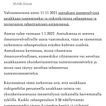
KUVA iStock
Valtioneuvosto antoi 11.11.2021
asetuksen menettelyistä
asiakkaan tuntemiseksi ja riskitekijöistä rahanpesun ja
terrorismin rahoittamisen estämisessä.
Asetus tulee voimaan 1.1.2022. Asetuksessa ei aseteta
ilmoitusvelvollisille uusia vaatimuksia, vaan se täsmentää
tarkemmin rahanpesulain eräiden kohtien sisältöä.
Asetuksessa kerrotaan, missä tilanteissa
ilmoitusvelvollinen, esimerkiksi tilitoimisto voi soveltaa
asiakkaaseen yksinkertaistettua tuntemismenettelyä ja
missä taas täytyy soveltaa tehostettua
tuntemismenettelyä.
Käytännössä tämä tarkoittaa sitä, että asiakkaan
riskiprofiilin perusteella asiakkaan toimia voi
yksinkertaistetussa menettelyssä tarkastella harvemmalla
syklillä. Kaikki rahanpesulain 3:3§ edellyttämät
tuntemistiedot täytyy kuitenkin kerätä ja säilyttää.