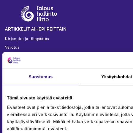
ARTIKKELIT AIHEPIIREITTÄIN
Kirjanpito ja tilinpäätös
Verotus
Yritysjuridiikka
Palkkahallinto
Henkilöstöhallinto
Suostumus
Yksityiskohdat
Työoikeus
Teknologia ja prosessit
Tämä sivusto käyttää evästeitä
Sisäinen laskenta
Evästeet ovat pieniä tekstitiedostoja, jotka tallentuvat automaa
Liiketoiminta
vieraillessa eri verkkosivustoilla. Käytämme evästeitä, jot
Julkishallinto
käyttäjäystävällisenä. Mikäli et halua verkkopalvelun saavan 
Yritysvastuu
välttämättömimmät evästeet.