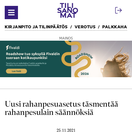
Siirry sisältöön
Avaa valikko
KIRJANPITO JA TILINPÄÄTÖS
VEROTUS
PALKKAHALL
MAINOS
Uusi rahanpesuasetus täsmentää
rahanpesulain säännöksiä
25.11.2021