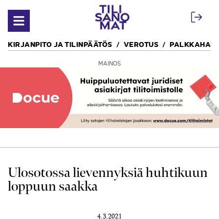
Siirry sisältöön
Avaa valikko
KIRJANPITO JA TILINPÄÄTÖS
VEROTUS
PALKKAHALL
MAINOS
Ulosotossa lievennyksiä huhtikuun
loppuun saakka
4.3.2021