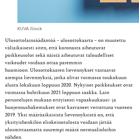
KUVA iStock
Ulosottolainsäädäntöä – ulosottokaarta – on muutettu
väliaikaisesti siten, että koronasta aiheutuvat
poikkeusolot sekä näistä aiheutuvat taloudelliset
vaikeudet voidaan ottaa paremmin
huomioon. Ulosottokaaren lievennykset vastaavat
aiempia lievennyksiä, jotka olivat voimassa toukokuun
alusta lokakuun loppuun 2020. Nykyiset poikkeukset ovat
voimassa huhtikuun 2021 loppuun saakka. Lain
perustelujen mukaan erityisesti vapaakuukausi- ja
huojennushakemukset ovat kasvaneet verrattuna vuoteen
2019. Yksi määräaikaisista lievennyksistä on, että
yksityishenkilön elinkeinotulosta voidaan jättää
ulosmittaamatta suurempi määrä normaalioloihin
nähden.