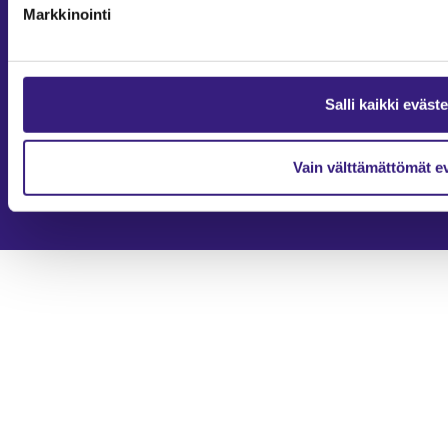
Markkinointi
Yhteystiedot
2026
Tilisanomat
Salli kaikki eväst
Tilisanomien artikkelit on julkaistu kunkin artikkelin julkaisupäivän
tiedon valossa.
Rekisteriseloste ja tietoja henkilötietojen käsittelytoimista
Evästevalinnat
Vain välttämättömät e