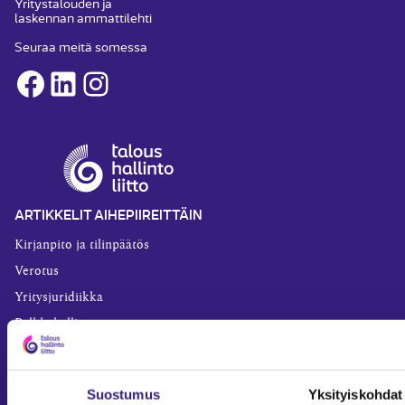
Yritystalouden ja
laskennan ammattilehti
Seuraa meitä somessa
Facebook
LinkedIn
Instagram
ARTIKKELIT AIHEPIIREITTÄIN
Kirjanpito ja tilinpäätös
Verotus
Yritysjuridiikka
Palkkahallinto
Henkilöstöhallinto
Työoikeus
Suostumus
Yksityiskohdat
Teknologia ja prosessit