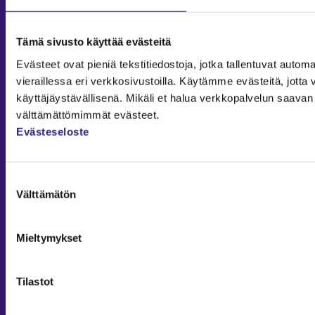
Sisäinen laskenta
Liiketoiminta
Tämä sivusto käyttää evästeitä
Julkishallinto
Evästeet ovat pieniä tekstitiedostoja, jotka tallentuvat automaa
Yritysvastuu
vieraillessa eri verkkosivustoilla. Käytämme evästeitä, jot
käyttäjäystävällisenä. Mikäli et halua verkkopalvelun saavan 
Tilintarkastus
välttämättömimmät evästeet.
Työ ja ura
Evästeseloste
YLEISET TIEDOT
Tilaa Tilisanomat
Suostumuksen
TilisanomatLIVE
Välttämätön
valinta
Tilaa uutiskirje
Mediakortti
Mieltymykset
Osoitteenmuutos ja tilauksen peruutus
Tilastot
Tilaus- ja käyttöehdot
Taloushallintoliitto