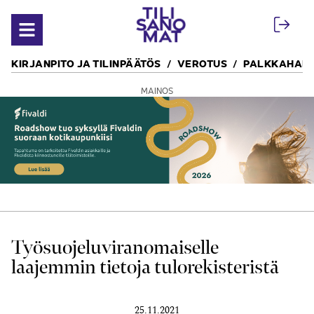
Siirry sisältöön
Avaa valikko
KIRJANPITO JA TILINPÄÄTÖS
VEROTUS
PALKKAHALL
MAINOS
Työsuojeluviranomaiselle
laajemmin tietoja tulorekisteristä
25.11.2021