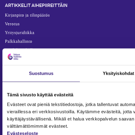
ARTIKKELIT AIHEPIIREITTÄIN
Kirjanpito ja tilinpäätös
Verotus
Yritysjuridiikka
Palkkahallinto
Henkilöstöhallinto
Työoikeus
Teknologia ja prosessit
Suostumus
Yksityiskohdat
Sisäinen laskenta
Liiketoiminta
Julkishallinto
Tämä sivusto käyttää evästeitä
Yritysvastuu
Evästeet ovat pieniä tekstitiedostoja, jotka tallentuvat automaa
vieraillessa eri verkkosivustoilla. Käytämme evästeitä, jot
Tilintarkastus
käyttäjäystävällisenä. Mikäli et halua verkkopalvelun saavan 
Työ ja ura
välttämättömimmät evästeet.
YLEISET TIEDOT
Evästeseloste