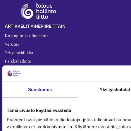
ARTIKKELIT AIHEPIIREITTÄIN
Kirjanpito ja tilinpäätös
Verotus
Yritysjuridiikka
Palkkahallinto
Henkilöstöhallinto
Työoikeus
Teknologia ja prosessit
Suostumus
Yksityiskohdat
Sisäinen laskenta
Liiketoiminta
Tämä sivusto käyttää evästeitä
Julkishallinto
Evästeet ovat pieniä tekstitiedostoja, jotka tallentuvat automaa
Yritysvastuu
vieraillessa eri verkkosivustoilla. Käytämme evästeitä, jot
Tilintarkastus