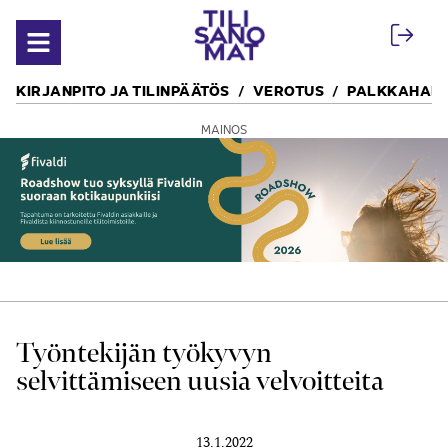
Siirry sisältöön
Avaa valikko
KIRJANPITO JA TILINPÄÄTÖS
VEROTUS
PALKKAHALL
MAINOS
Työntekijän työkyvyn
selvittämiseen uusia velvoitteita
13.1.2022