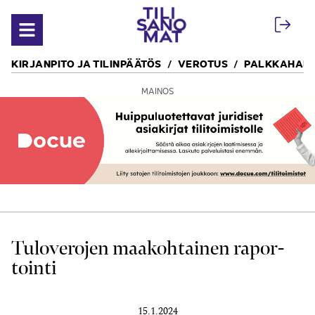
Siirry sisältöön
Avaa valikko
KIRJANPITO JA TILINPÄÄTÖS
VEROTUS
PALKKAHALL
MAINOS
Tulo­verojen maa­kohtainen rapor­
tointi
15.1.2024