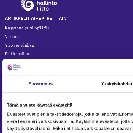
ARTIKKELIT AIHEPIIREITTÄIN
Kirjanpito ja tilinpäätös
Verotus
Yritysjuridiikka
Palkkahallinto
Henkilöstöhallinto
Työoikeus
Teknologia ja prosessit
Suostumus
Yksityiskohdat
Sisäinen laskenta
Liiketoiminta
Tämä sivusto käyttää evästeitä
Julkishallinto
Evästeet ovat pieniä tekstitiedostoja, jotka tallentuvat automaa
Yritysvastuu
vieraillessa eri verkkosivustoilla. Käytämme evästeitä, jot
Tilintarkastus
käyttäjäystävällisenä. Mikäli et halua verkkopalvelun saavan 
Työ ja ura