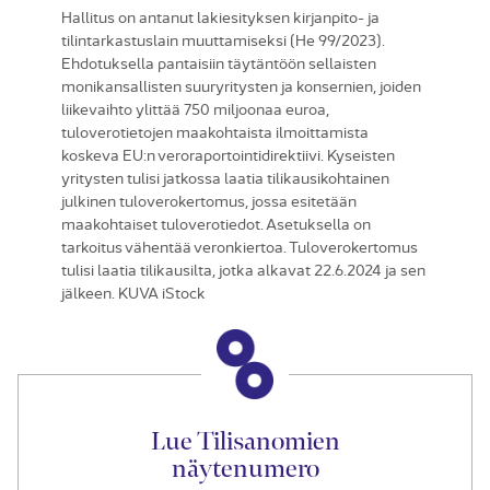
Hallitus on antanut lakiesityksen kirjanpito- ja
tilintarkastuslain muuttamiseksi (He 99/2023).
Ehdotuksella pantaisiin täytäntöön sellaisten
monikansallisten suuryritysten ja konsernien, joiden
liikevaihto ylittää 750 miljoonaa euroa,
tuloverotietojen maakohtaista ilmoittamista
koskeva EU:n veroraportointidirektiivi. Kyseisten
yritysten tulisi jatkossa laatia tilikausikohtainen
julkinen tuloverokertomus, jossa esitetään
maakohtaiset tuloverotiedot. Asetuksella on
tarkoitus vähentää veronkiertoa. Tuloverokertomus
tulisi laatia tilikausilta, jotka alkavat 22.6.2024 ja sen
jälkeen. KUVA iStock
Lue Tilisanomien
näytenumero