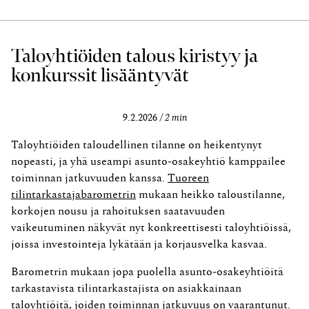
Taloyhtiöiden talous kiristyy ja
konkurssit lisääntyvät
9.2.2026
2 min
Taloyhtiöiden taloudellinen tilanne on heikentynyt
nopeasti, ja yhä useampi asunto‑osakeyhtiö kamppailee
toiminnan jatkuvuuden kanssa.
Tuoreen
tilintarkastajabarometrin
mukaan heikko taloustilanne,
korkojen nousu ja rahoituksen saatavuuden
vaikeutuminen näkyvät nyt konkreettisesti taloyhtiöissä,
joissa investointeja lykätään ja korjausvelka kasvaa.
Barometrin mukaan jopa puolella asunto‑osakeyhtiöitä
tarkastavista tilintarkastajista on asiakkainaan
taloyhtiöitä, joiden toiminnan jatkuvuus on vaarantunut.