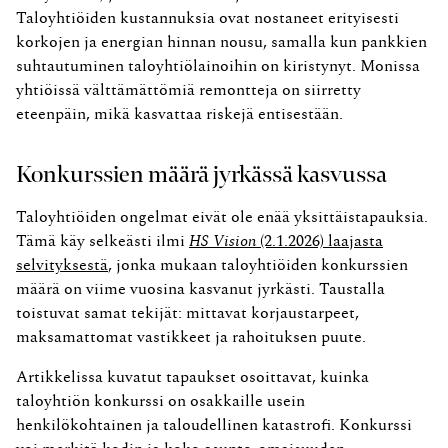
Taloyhtiöiden kustannuksia ovat nostaneet erityisesti
korkojen ja energian hinnan nousu, samalla kun pankkien
suhtautuminen taloyhtiölainoihin on kiristynyt. Monissa
yhtiöissä välttämättömiä remontteja on siirretty
eteenpäin, mikä kasvattaa riskejä entisestään.
Konkurssien määrä jyrkässä kasvussa
Taloyhtiöiden ongelmat eivät ole enää yksittäistapauksia.
Tämä käy selkeästi ilmi
HS Vision
(2.1.2026) laajasta
selvityksestä
, jonka mukaan taloyhtiöiden konkurssien
määrä on viime vuosina kasvanut jyrkästi. Taustalla
toistuvat samat tekijät: mittavat korjaustarpeet,
maksamattomat vastikkeet ja rahoituksen puute.
Artikkelissa kuvatut tapaukset osoittavat, kuinka
taloyhtiön konkurssi on osakkaille usein
henkilökohtainen ja taloudellinen katastrofi. Konkurssi