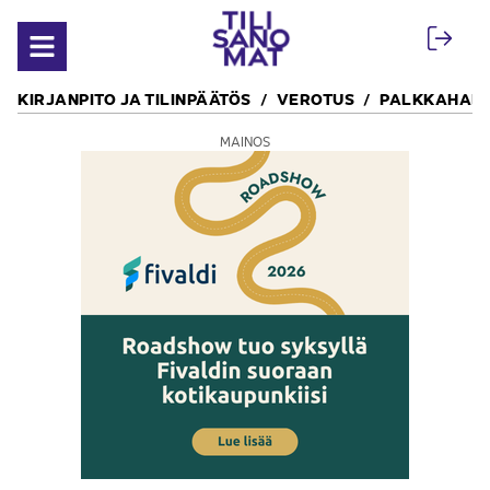
Siirry sisältöön
Avaa valikko
KIRJANPITO JA TILINPÄÄTÖS
VEROTUS
PALKKAHALL
MAINOS