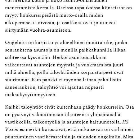
voi merkitä kodin ja koko asunto‑omaisuuden
menettämistä kerralla. Useissa tapauksissa kiinteistöt on
myyty konkurssipesästä murto‑osalla niiden
alkuperäisestä arvosta, ja osakkaat ovat joutuneet
siirtymään vuokra‑asumiseen.
Ongelmia on kärjistänyt alueellinen muuttoliike, jonka
seurauksena asuntoja on monilla paikkakunnilla liikaa
suhteessa kysyntään. Heikot asuntomarkkinat
vaikeuttavat asuntojen myyntiä ja vuokraamista juuri
niillä alueilla, joilla taloyhtiöiden korjaustarpeet ovat
suurimmat. Kun pankki ei myönnä lainaa pakollisiin
saneerauksiin, taloyhtiö voi ajautua nopeasti
maksukyvyttömyyteen.
Kaikki taloyhtiöt eivät kuitenkaan päädy konkurssiin. Osa
on pystynyt vakauttamaan tilanteensa ylimääräisillä
vastikkeilla, talkootyöllä ja asuntojen haltuunotolla.
HS
Vision
esimerkit korostavat, että ratkaisevaa on varhainen
puuttuminen vastikerästeihin ja talouden ongelmiin. Mitä