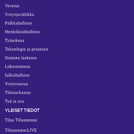
Verotus
Yritysjuridiikka
Palkkahallinto
Henkilöstöhallinto
Työoikeus
Teknologia ja prosessit
Sisäinen laskenta
Liiketoiminta
Julkishallinto
Yritysvastuu
Tilintarkastus
Työ ja ura
YLEISET TIEDOT
Tilaa Tilisanomat
TilisanomatLIVE