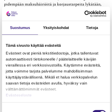
pidempään maksuhäiriöitä ja korjaustarpeita lykätään,
sitä vaikeammaksi tilanne muuttuu.
Asunto-osakeyhtiölakia uudistetaan
Suostumus
Yksityiskohdat
Tietoja
Taloyhtiöiden kasvavat talousongelmat heijastuvat myös
lainsäädäntöön. Oikeusministeriössä valmistellaan
Tämä sivusto käyttää evästeitä
parhaillaan asunto‑osakeyhtiölain uudistusta, jossa
Evästeet ovat pieniä tekstitiedostoja, jotka tallentuvat
tavoitteena on ajantasaistaa lakia vastaamaan nykyisiä
automaattisesti tietokoneelle / päätelaitteelle kävijän
kriisitilanteita. Lakihankkeessa korostuvat keinot puuttua
vieraillessa eri verkkosivustoilla. Käytämme evästeitä,
häiriötilanteisiin, selkeyttää asuntojen hallintaanottoa ja
jotta voimme tarjota palvelumme mahdollisimman
mahdollistaa taloyhtiöiden hallittu alasajo tilanteissa,
käyttäjäystävällisenä. Mikäli et halua verkkopalvelun
joissa toiminnan jatkaminen ei ole enää taloudellisesti
saavan tietoja evästeiden avulla, hyväksy vain
realistista.
välttämättömimmät evästeet.
Uudistuksella ei puututa suoraan konkurssimenettelyyn,
Evästeseloste
mutta sen tavoitteena on tarjota taloyhtiöille työkaluja
kriisien hallintaan ennen kuin ne johtavat
Suostumuksen