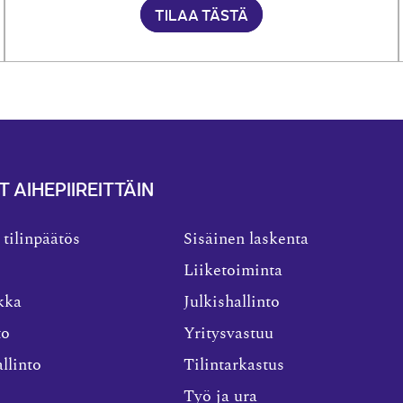
TILAA TÄSTÄ
T AIHEPIIREITTÄIN
 tilinpäätös
Sisäinen laskenta
Liiketoiminta
kka
Julkishallinto
to
Yritysvastuu
llinto
Tilintarkastus
Työ ja ura