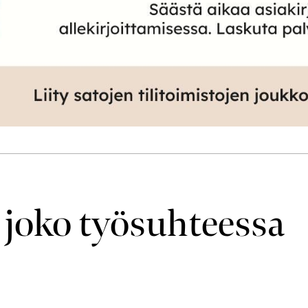
 joko työ­suhteessa