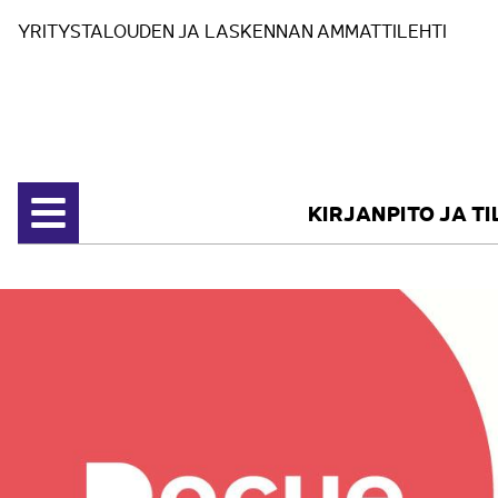
Siirry sisältöön
YRITYSTALOUDEN JA LASKENNAN AMMATTILEHTI
KIRJANPITO JA T
Avaa valikko