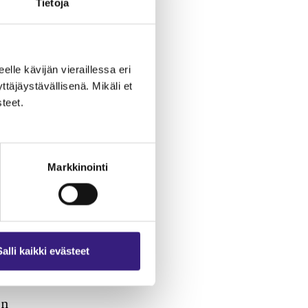
Tietoja
eelle kävijän vieraillessa eri
äjäystävällisenä. Mikäli et
teet.
s
Markkinointi
t
Salli kaikki evästeet
en