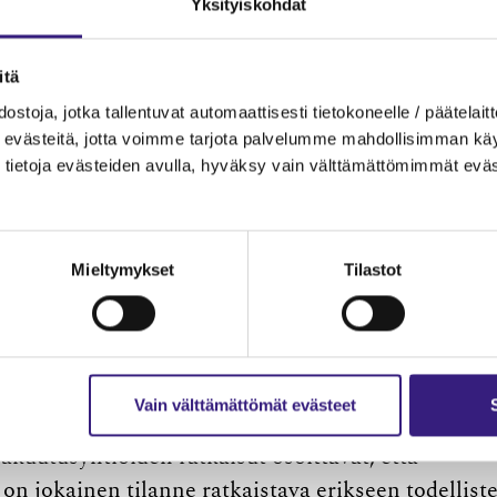
Yksityiskohdat
itä
ostoja, jotka tallentuvat automaattisesti tietokoneelle / päätelaitt
a ruokalähetin omasta pyynnöstä, että kyseisen
evästeitä, jotta voimme tarjota palvelumme mahdollisimman käytt
len työnantajalla oli velvollisuus järjestää
tietoja evästeiden avulla, hyväksy vain välttämättömimmät eväs
utuksen mukaan. ETK:n päätökseen on mahdollisuu
ulautakunnalta.
Mieltymykset
Tilastot
ratkaissut vakuutusyhtiön hakemuksesta kolme
kemä kuljetustyö. Kahdessa tapauksessa kyseessä
ssä yrittäjänä toimiminen. TVK:n tekemät ratkaisu
uutusyhtiötä, työn teettäjää ja työn suorittajaa.
Vain välttämättömät evästeet
isuus on työnantajalla eli verkossa toimivalla
Vakuutusyhtiöiden ratkaisut osoittavat, että
 on jokainen tilanne ratkaistava erikseen todellist