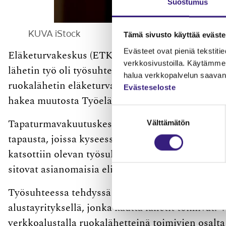
Suostumus
KUVA iStock
Tämä sivusto käyttää eväste
Evästeet ovat pieniä tekstitied
Eläketurvakeskus (ETK) on ratkaissut kesäkuuss
verkkosivustoilla. Käytämme 
lähetin työ oli työsuhteessa tehtyä työtä. Näin ol
halua verkkopalvelun saavan 
ruokalähetin eläketurva työntekijän eläkevaku
Evästeseloste
hakea muutosta Työeläkeasioiden muutoksenhak
Suostumuksen
Välttämätön
valinta
Tapaturmavakuutuskeskus (TVK) on puolestaan 
tapausta, joissa kyseessä oli ruokalähettien te
katsottiin olevan työsuhteessa tehty työ ja yhde
sitovat asianomaisia eli hakemuksen tehnyttä vak
Työsuhteessa tehdyssä työssä vakuuttamisvelvoll
alustayrityksellä, jonka kautta lähetit toimivat. 
verkkoalustalla ruokalähetteinä toimivien osalta