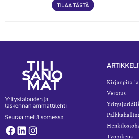
TILAA TÄSTÄ
ARTIKKELI
Kirjanpito ja
Verotus
Yritystalouden ja
laskennan ammattilehti
Yritysjuridii
Palkkahallin
Seuraa meitä somessa
Henkilöstöha
Facebook
LinkedIn
Instagram
Työoikeus