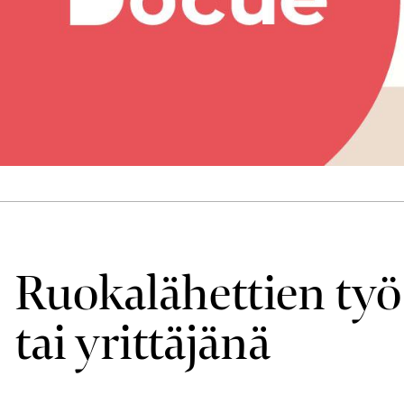
Ruoka­lähettien työ
tai yrittäjänä