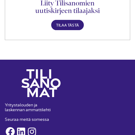
Liity Tilisanomien
uutiskirjeen tilaajaksi
TILAA TÄSTÄ
Yritystalouden ja
laskennan ammattilehti
Seuraa meitä somessa
Facebook
LinkedIn
Instagram