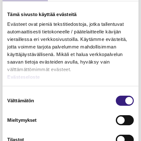
pystytään estämään riskiperusteisesti ja automaattisesti
ja että myös asiakkaan tunnusten käyttö pystytään
Tämä sivusto käyttää evästeitä
estämään reaaliaikaisesti kriittisissä tilanteissa.
Evästeet ovat pieniä tekstitiedostoja, jotka tallentuvat
Finanssivalvonta kehottaa pankkeja kiinnittämään
automaattisesti tietokoneelle / päätelaitteelle kävijän
erityistä huomiota tunnistussovelluksen käyttöönoton
vieraillessa eri verkkosivustoilla. Käytämme evästeitä,
turvallisuuteen. Erityisesti tilanteissa, joissa sovellus
jotta voimme tarjota palvelumme mahdollisimman
otetaan käyttöön uudella laitteella, on sovellettava
käyttäjäystävällisenä. Mikäli et halua verkkopalvelun
lisävarmistuksia ja kontrollimekanismeja, joita
saavan tietoja evästeiden avulla, hyväksy vain
verkkorikolliset eivät pysty kiertämään.
välttämättömimmät evästeet.
Evästeseloste
Lue lisää:
Pikamaksaminen yleistyy pankkipalveluissa –
Suostumuksen
Finanssivalvonta suosittelee vahvempia käytäntöjä
Välttämätön
valinta
petosten ehkäisyyn | Finanssivalvonta
Mieltymykset
Tilastot