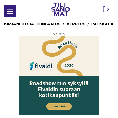
Siirry sisältöön
Avaa valikko
KIRJANPITO JA TILINPÄÄTÖS
VEROTUS
PALKKAHALL
MAINOS