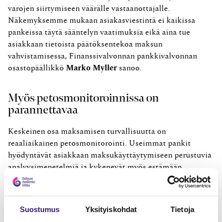
varojen siirtymiseen väärälle vastaanottajalle.
Näkemyksemme mukaan asiakasviestintä ei kaikissa
pankeissa täytä sääntelyn vaatimuksia eikä aina tue
asiakkaan tietoista päätöksentekoa maksun
vahvistamisessa, Finanssivalvonnan pankkivalvonnan
osastopäällikkö
Marko Myller
sanoo.
Myös petosmonitoroinnissa on
parannettavaa
Keskeinen osa maksamisen turvallisuutta on
reaaliaikainen petosmonitorointi. Useimmat pankit
hyödyntävät asiakkaan maksukäyttäytymiseen perustuvia
analyysimenetelmiä ja kykenevät myös estämään
epäilyttäviä maksuja automaattisesti.
Finanssivalvonta suosittaa, että pankit kehittävät
Suostumus
Yksityiskohdat
Tietoja
monitorointia edelleen siten, että epäilyttävät maksut