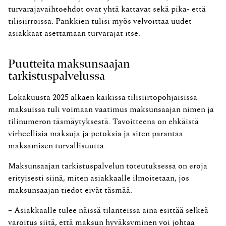
turvarajavaihtoehdot ovat yhtä kattavat sekä pika- että
tilisiirroissa. Pankkien tulisi myös velvoittaa uudet
asiakkaat asettamaan turvarajat itse.
Puutteita maksunsaajan
tarkistuspalvelussa
Lokakuusta 2025 alkaen kaikissa tilisiirtopohjaisissa
maksuissa tuli voimaan vaatimus maksunsaajan nimen ja
tilinumeron täsmäytyksestä. Tavoitteena on ehkäistä
virheellisiä maksuja ja petoksia ja siten parantaa
maksamisen turvallisuutta.
Maksunsaajan tarkistuspalvelun toteutuksessa on eroja
erityisesti siinä, miten asiakkaalle ilmoitetaan, jos
maksunsaajan tiedot eivät täsmää.
– Asiakkaalle tulee näissä tilanteissa aina esittää selkeä
varoitus siitä, että maksun hyväksyminen voi johtaa