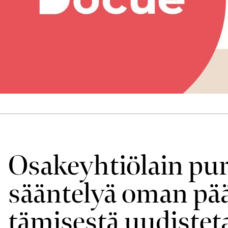
Osake­yhtiö­lain pu
sääntelyä oman p
tämisestä uudis­tet