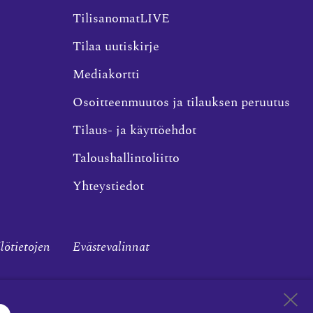
TilisanomatLIVE
Tilaa uutiskirje
Mediakortti
Osoitteenmuutos ja tilauksen peruutus
Tilaus- ja käyttöehdot
Taloushallintoliitto
Yhteystiedot
ilötietojen
Evästevalinnat
Takaisin 