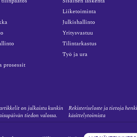
 tilinpäätös
Sisäinen laskenta
Liiketoiminta
kka
Julkishallinto
to
Yritysvastuu
llinto
Tilintarkastus
Työ ja ura
a prosessit
rtikkelit on julkaistu kunkin
Rekisteriseloste ja tietoja henk
kaisupäivän tiedon valossa.
käsittelytoimista