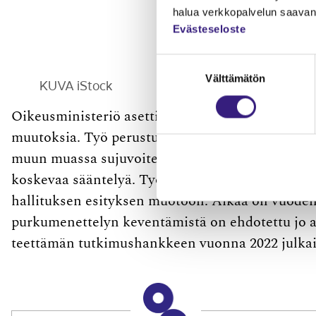
halua verkkopalvelun saavan 
Evästeseloste
Suostumuksen
Välttämätön
valinta
KUVA iStock
Oikeusministeriö asetti tammikuussa 2024 työr
muutoksia. Työ perustuu
Petteri Orpon
hallitu
muun muassa sujuvoitetaan osakeyhtiön purka
koskevaa sääntelyä. Työryhmän on määrä kirjoi
hallituksen esityksen muotoon. Aikaa on vuode
purkumenettelyn keventämistä on ehdotettu jo a
teettämän tutkimushankkeen vuonna 2022 julkai