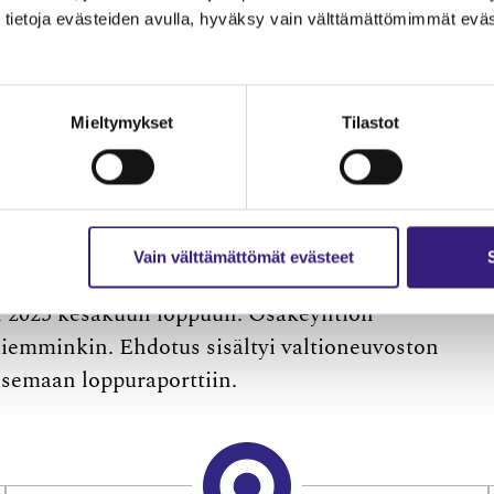
tietoja evästeiden avulla, hyväksy vain välttämättömimmät eväs
Mieltymykset
Tilastot
yhmän ja seurantaryhmän työstämään osakeyhtiöla
ksen ohjelmaan, jonka mukaan vaalikauden aikana
mismenettelyä sekä oman pääoman menettämistä
Vain välttämättömät evästeet
ttaa ehdotuksensa eduskunnalle annettavan
n 2025 kesäkuun loppuun. Osakeyhtiön
iemminkin. Ehdotus sisältyi valtioneuvoston
semaan loppuraporttiin.