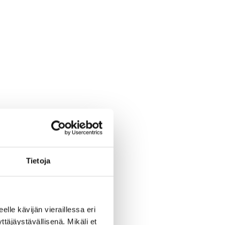
Tietoja
eelle kävijän vieraillessa eri
äjäystävällisenä. Mikäli et