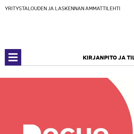
Siirry sisältöön
YRITYSTALOUDEN JA LASKENNAN AMMATTILEHTI
KIRJANPITO JA T
Avaa valikko