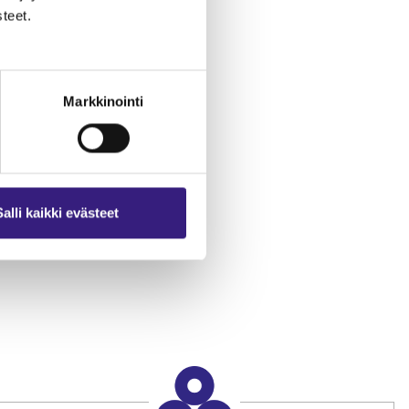
teet.
Markkinointi
kiin
Salli kaikki evästeet