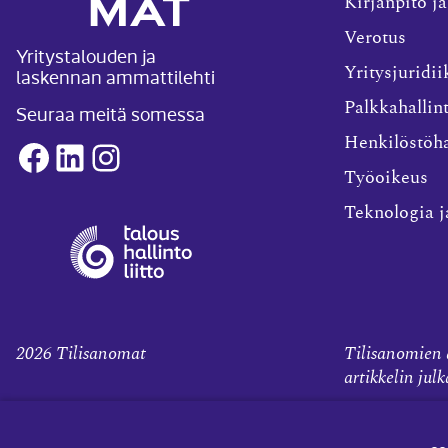
Kirjanpito ja
Verotus
Yritystalouden ja
laskennan ammattilehti
Yritysjuridii
Palkkahallin
Seuraa meitä somessa
Henkilöstöha
Facebook
LinkedIn
Instagram
Työoikeus
Teknologia j
2026
Tilisanomat
Tilisanomien a
artikkelin jul