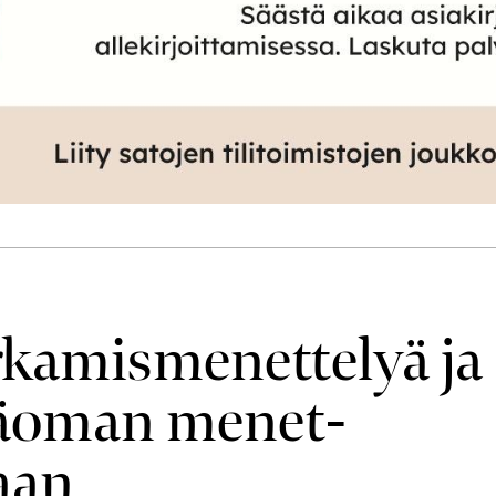
rkamis­menettelyä ja
ääoman menet­
aan