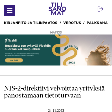
Siirry sisältöön
Avaa valikko
KIRJANPITO JA TILINPÄÄTÖS
VEROTUS
PALKKAHALL
MAINOS
NIS-2-direktiivi velvoittaa yrityksiä
panostamaan tietoturvaan
24.11.2023