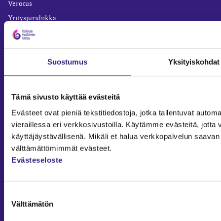
Verotus
Yritysjuridiikka
Palkkahallinto
Henkilöstöhallinto
Suostumus
Yksityiskohdat
Työoikeus
Teknologia ja prosessit
Sisäinen laskenta
Tämä sivusto käyttää evästeitä
Liiketoiminta
Evästeet ovat pieniä tekstitiedostoja, jotka tallentuvat automaa
Julkishallinto
vieraillessa eri verkkosivustoilla. Käytämme evästeitä, jot
Yritysvastuu
käyttäjäystävällisenä. Mikäli et halua verkkopalvelun saavan 
Tilintarkastus
välttämättömimmät evästeet.
Evästeseloste
Työ ja ura
YLEISET TIEDOT
Tilaa Tilisanomat
Suostumuksen
Välttämätön
valinta
TilisanomatLIVE