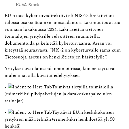
KUVA iStock
EU:n uusi kyberturvadirektiivi eli NIS-2-direktiivi on
tulossa osaksi Suomen lainsäädäntöä. Lakimuutos astuu
voimaan lokakuussa 2024. Laki asettaa tiettyjen
toimialojen yrityksille velvoitteen suunnitella,
dokumentoida ja kehittää kyberturvaansa. Asian voi
kiteyttää seuraavasti. “NIS-2 on kyberturvalle sama kuin
Tietosuoja-asetus on henkilötietojen käsittelylle”.
Yritykset ovat lainsäädännön piirissä, kun ne täyttävät
molemmat alla kuvatut edellytykset:
•
Toimivat tietyillä toimialoilla
(esimerkiksi pilvipalvelujen ja datakeskuspalvelujen
tarjoajat)
•
Täyttävät EU:n keskikokoisen
yrityksen määritelmän (esimerkiksi henkilöstöä yli 50
henkeä)