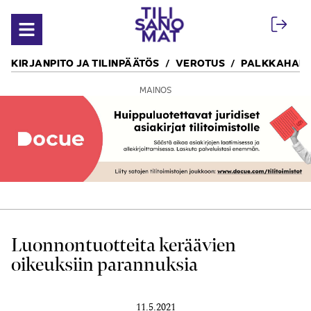
Siirry sisältöön
Avaa valikko
KIRJANPITO JA TILINPÄÄTÖS
VEROTUS
PALKKAHALL
MAINOS
Luonnon­tuotteita keräävien
oikeuksiin parannuksia
11.5.2021