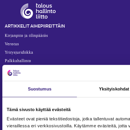
ARTIKKELIT AIHEPIIREITTÄIN
Kirjanpito ja tilinpäätös
Verotus
Yritysjuridiikka
Palkkahallinto
Henkilöstöhallinto
Työoikeus
Teknologia ja prosessit
Suostumus
Yksityiskohdat
Sisäinen laskenta
Liiketoiminta
Tämä sivusto käyttää evästeitä
Julkishallinto
Evästeet ovat pieniä tekstitiedostoja, jotka tallentuvat automaa
Yritysvastuu
vieraillessa eri verkkosivustoilla. Käytämme evästeitä, jot
Tilintarkastus