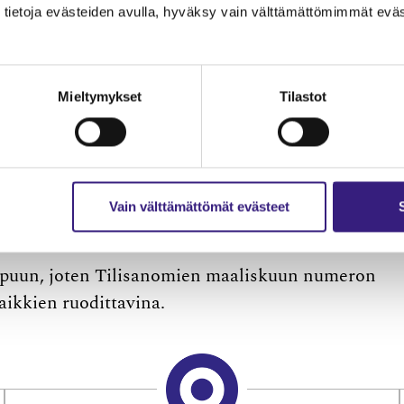
tietoja evästeiden avulla, hyväksy vain välttämättömimmät eväs
Mieltymykset
Tilastot
tä, miten kotitalousvähennystä voitaisiin laajentaa
ityksestä luopumiseen. Samalla on tarkoitus
ehittää niin, että vähennys ­kannustaa
 muun muassa pidentää rakennusten ja materiaalie
Vain välttämättömät evästeet
s kotitalousvähennyksen laajentaminen taloyhtiön
itystyössä.
loppuun, joten Tilisanomien maaliskuun numeron
aikkien ruodittavina.