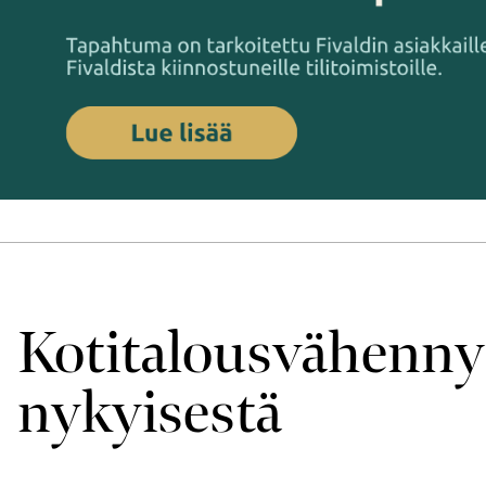
Kotitalousvähennys
nykyisestä