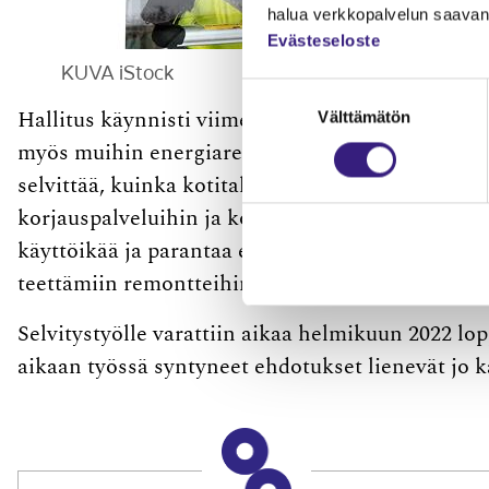
halua verkkopalvelun saavan 
Evästeseloste
KUVA iStock
Suostumuksen
Välttämätön
valinta
Hallitus käynnisti viime syksynä selvitystyön sii
myös muihin energiaremontteihin kuin öljylämm
selvittää, kuinka ­kotitalousvähennystä voidaan k
korjauspalveluihin ja korjausremontteihin sekä
käyttöikää ja parantaa energiatehokkuutta. Myö
teettämiin remontteihin on työlistalla tässä selv
Selvitystyölle varattiin aikaa helmikuun 2022 
aikaan työssä syntyneet ehdotukset lienevät jo k