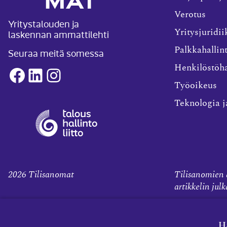
Verotus
Yritystalouden ja
laskennan ammattilehti
Yritysjuridii
Palkkahallin
Seuraa meitä somessa
Henkilöstöha
Facebook
LinkedIn
Instagram
Työoikeus
Teknologia j
2026
Tilisanomat
Tilisanomien a
artikkelin jul
H