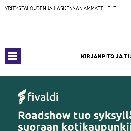
Siirry sisältöön
YRITYSTALOUDEN JA LASKENNAN AMMATTILEHTI
KIRJANPITO JA T
Avaa valikko