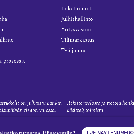
Liiketoiminta
kka
Julkishallinto
to
Yritysvastuu
llinto
Tilintarkastus
Työ ja ura
a prosessit
rtikkelit on julkaistu kunkin
Rekisteriseloste ja tietoja henk
kaisupäivän tiedon valossa.
käsittelytoimista
LUE NÄYTENUMERO
aluatko tutustua Tilisanomiin?