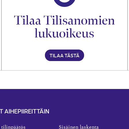
Tilaa Tilisanomien
lukuoikeus
TILAA TÄSTÄ
T AIHEPIIREITTÄIN
 tilinpäätös
Sisäinen laskenta