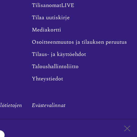
TilisanomatLIVE
Tilaa uutiskirje
Mediakortti
Osoitteenmuutos ja tilauksen peruutus
Tilaus- ja käyttöehdot
Taloushallintoliitto
Yhteystiedot
ilötietojen
Evästevalinnat
Takaisin 