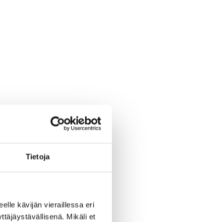
Tietoja
eelle kävijän vieraillessa eri
äjäystävällisenä. Mikäli et