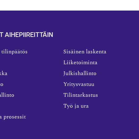
T AIHEPIIREITTÄIN
 tilinpäätös
Sisäinen laskenta
Liiketoiminta
kka
Julkishallinto
to
Yritysvastuu
llinto
Tilintarkastus
Työ ja ura
a prosessit