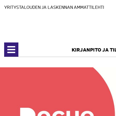
Siirry sisältöön
YRITYSTALOUDEN JA LASKENNAN AMMATTILEHTI
KIRJANPITO JA T
Avaa valikko