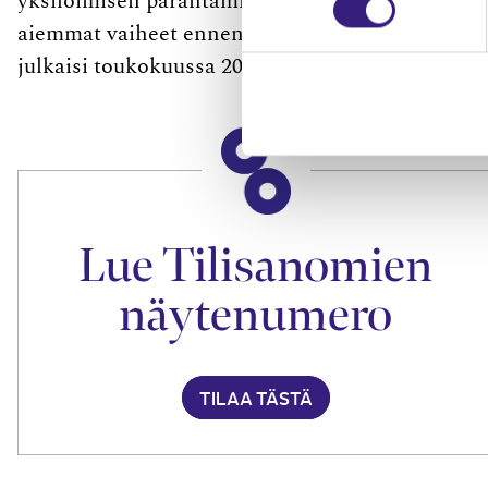
yksilöimisen parantamiseksi ja lisäksi päätöks
aiemmat vaiheet ennen KHO:n käsittelyä. Ensi
julkaisi toukokuussa 2022.
Lue Tilisanomien
näytenumero
TILAA TÄSTÄ