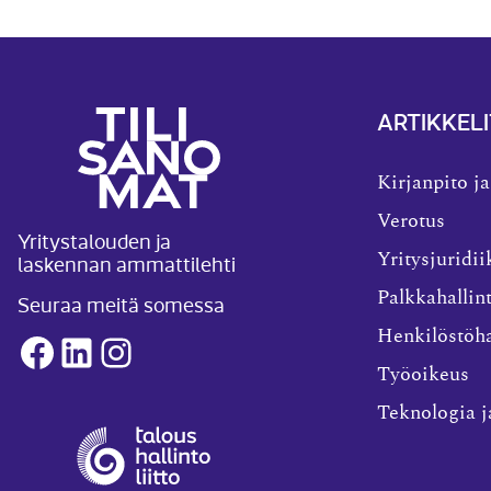
ARTIKKELI
Kirjanpito ja
Verotus
Yritystalouden ja
laskennan ammattilehti
Yritysjuridii
Palkkahallin
Seuraa meitä somessa
Henkilöstöha
Facebook
LinkedIn
Instagram
Työoikeus
Teknologia j