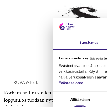
Suostumus
Tämä sivusto käyttää eväste
Evästeet ovat pieniä tekstitied
verkkosivustoilla. Käytämme 
halua verkkopalvelun saavan 
KUVA iStock
Evästeseloste
Korkein hallinto-oikeus on ryhtynyt julkaisemie
Suostumuksen
Välttämätön
lopputulos tuodaan nyt päätöksen ensimmäiselle
valinta