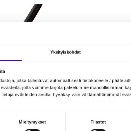
Yksityiskohdat
itä
ostoja, jotka tallentuvat automaattisesti tietokoneelle / päätelaitt
evästeitä, jotta voimme tarjota palvelumme mahdollisimman käytt
tietoja evästeiden avulla, hyväksy vain välttämättömimmät eväs
n vuosikirjapäätöksiä uudella rakenteella. Ratkais
Mieltymykset
Tilastot
 sivulle, tekstikappaleet numeroidaan niiden