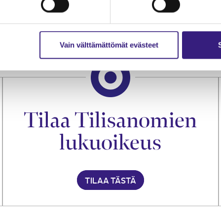
essä kerrotaan aiempaa tiiviimmin muun muassa asi
mmäiset uuden rakenteen mukaiset ratkaisut KHO
Vain välttämättömät evästeet
Tilaa Tilisanomien
lukuoikeus
TILAA TÄSTÄ