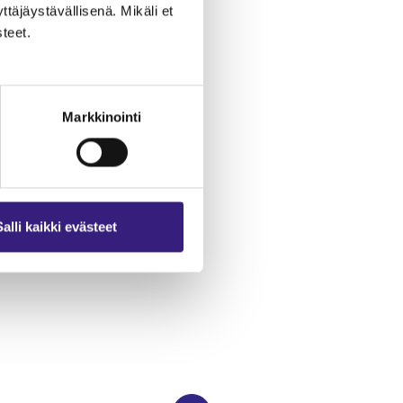
äjäystävällisenä. Mikäli et
teet.
Markkinointi
soa
uja
Salli kaikki evästeet
a