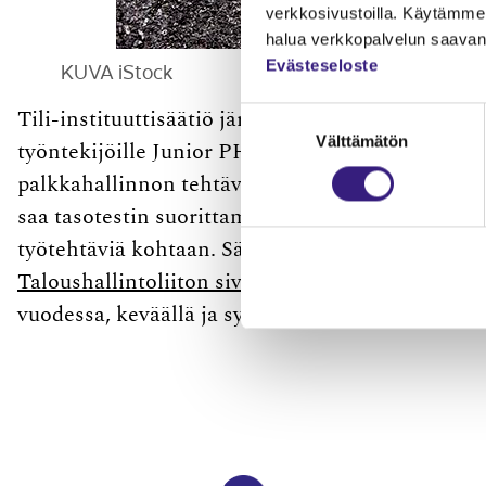
verkkosivustoilla. Käytämme 
halua verkkopalvelun saavan 
Evästeseloste
KUVA iStock
Suostumuksen
Tili-​instituuttisäätiö järjestää palkka- ja taloush
Välttämätön
valinta
työntekijöille Junior PHT -tasotestin ensimmäist
palkkahallinnon tehtävissä ja sisältää käytännön
saa tasotestin suorittamisesta todistuksen, jolla
työtehtäviä kohtaan. Sähköisellä alustalla järje
Taloushallintoliiton sivustolla.
Maksuton tunnin k
vuodessa, keväällä ja syksyllä.