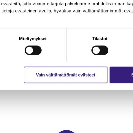
evästeitä, jotta voimme tarjota palvelumme mahdollisimman käytt
tietoja evästeiden avulla, hyväksy vain välttämättömimmät eväs
allinto­alan opiskelijoille sekä alan uusille
Mieltymykset
Tilastot
ä kertaa 20.11.2023. Tasotesti mittaa osaamisen ta
 työelämässä vastaan tulevia kysymyksiä. Osallist
 voi osoittaa työnantajalle kiinnostuksensa alan
stettävään
testiin pääsee ilmoittautumaan
Vain välttämättömät evästeet
estävä tasotesti järjestetään jatkossa kaksi kerta