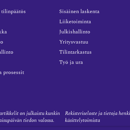
 tilinpäätös
Sisäinen laskenta
Liiketoiminta
kka
Julkishallinto
to
Yritysvastuu
llinto
Tilintarkastus
Työ ja ura
a prosessit
rtikkelit on julkaistu kunkin
Rekisteriseloste ja tietoja henk
kaisupäivän tiedon valossa.
käsittelytoimista