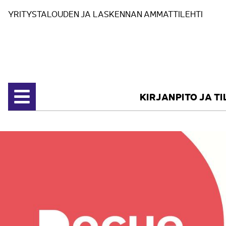
Siirry sisältöön
YRITYSTALOUDEN JA LASKENNAN AMMATTILEHTI
KIRJANPITO JA T
Avaa valikko