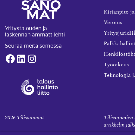
Kirjanpito ja
Verotus
Yritystalouden ja
laskennan ammattilehti
Yritysjuridii
Palkkahallin
Seuraa meitä somessa
Henkilöstöha
Facebook
LinkedIn
Instagram
Työoikeus
Teknologia j
2026
Tilisanomat
Tilisanomien a
artikkelin jul