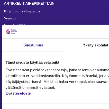
ARTIKKELIT AIHEPIIREITTÄIN
Kirjanpito ja tilinpäätös
Verotus
Yritysjuridiikka
Palkkahallinto
Henkilöstöhallinto
Suostumus
Yksityiskohdat
Työoikeus
Teknologia ja prosessit
Sisäinen laskenta
Tämä sivusto käyttää evästeitä
Liiketoiminta
Evästeet ovat pieniä tekstitiedostoja, jotka tallentuvat automaa
Julkishallinto
vieraillessa eri verkkosivustoilla. Käytämme evästeitä, jot
käyttäjäystävällisenä. Mikäli et halua verkkopalvelun saavan 
Yritysvastuu
välttämättömimmät evästeet.
Tilintarkastus
Evästeseloste
Työ ja ura
YLEISET TIEDOT