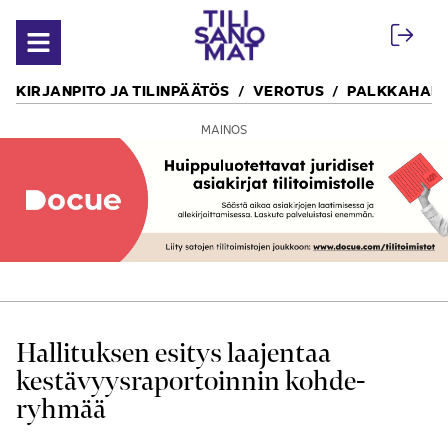
Siirry sisältöön
Avaa valikko
KIRJANPITO JA TILINPÄÄTÖS
VEROTUS
PALKKAHALL
MAINOS
Hallituksen esitys laajentaa
kestävyys­raportoinnin kohde­
ryhmää