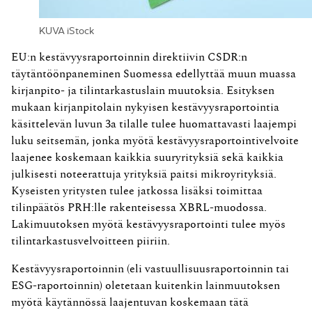
KUVA iStock
EU:n kestävyysraportoinnin direktiivin CSDR:n
täytäntöönpaneminen Suomessa edellyttää muun muassa
kirjanpito- ja tilintarkastuslain muutoksia. Esityksen
mukaan kirjanpitolain nykyisen kestävyysraportointia
käsittelevän luvun 3a tilalle tulee huomattavasti laajempi
luku seitsemän, jonka myötä kestävyysraportointivelvoite
laajenee koskemaan kaikkia suuryrityksiä sekä kaikkia
julkisesti noteerattuja yrityksiä paitsi mikroyrityksiä.
Kyseisten yritysten tulee jatkossa lisäksi toimittaa
tilinpäätös PRH:lle rakenteisessa XBRL-muodossa.
Lakimuutoksen myötä kestävyysraportointi tulee myös
tilintarkastusvelvoitteen piiriin.
Kestävyysraportoinnin (eli vastuullisuusraportoinnin tai
ESG-raportoinnin) oletetaan kuitenkin lainmuutoksen
myötä käytännössä laajentuvan koskemaan tätä