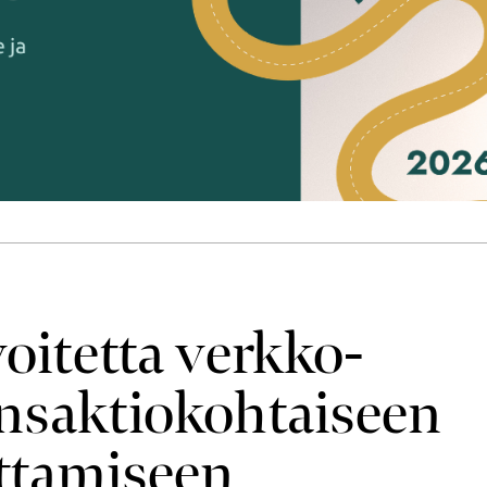
oitetta verkko­
nsaktio­kohtaiseen
ittamiseen