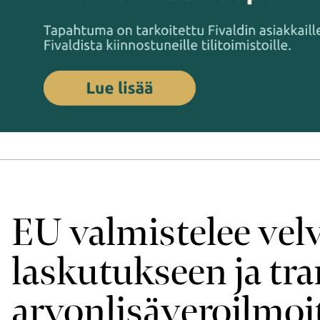
EU valmistelee velv
laskutukseen ja tra
arvon­lisävero­ilmo