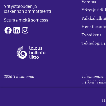
Verotus
Yritystalouden ja
laskennan ammattilehti
Yritysjuridii
Palkkahallin
Seuraa meitä somessa
Henkilöstöha
Facebook
LinkedIn
Instagram
Työoikeus
Teknologia j
2026
Tilisanomat
Tilisanomien a
artikkelin jul
H