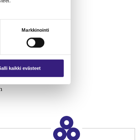
teet.
Markkinointi
nit
lle
Salli kaikki evästeet
en
n