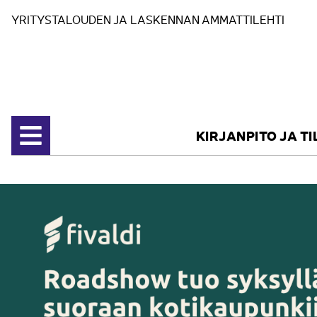
Siirry sisältöön
YRITYSTALOUDEN JA LASKENNAN AMMATTILEHTI
KIRJANPITO JA T
Avaa valikko