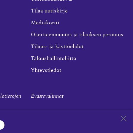
Tilaa uutiskirje
Mediakortti
Osoitteenmuutos ja tilauksen peruutus
Tilaus- ja käyttöehdot
Taloushallintoliitto
Yhteystiedot
ilötietojen
Evästevalinnat
Takaisin 