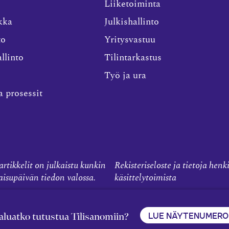
Liiketoiminta
kka
Julkishallinto
to
Yritysvastuu
llinto
Tilintarkastus
Työ ja ura
a prosessit
rtikkelit on julkaistu kunkin
Rekisteriseloste ja tietoja henk
kaisupäivän tiedon valossa.
käsittelytoimista
LUE NÄYTENUMERO
aluatko tutustua Tilisanomiin?