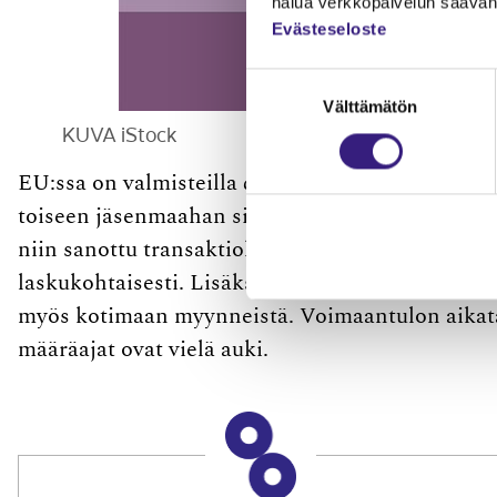
halua verkkopalvelun saavan 
Evästeseloste
Suostumuksen
Välttämätön
valinta
KUVA iStock
EU:ssa on valmisteilla direktiivi, jossa velvoite
toiseen jäsenmaahan silloin, kun asiakkaana on y
niin sanottu transaktiokohtainen arvonlisäveroil
laskukohtaisesti. Lisäksi jäsenmaa voisi velvoit
myös kotimaan myynneistä. Voimaantulon aikatau
määräajat ovat vielä auki.