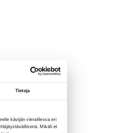
Tietoja
eelle kävijän vieraillessa eri
äjäystävällisenä. Mikäli et