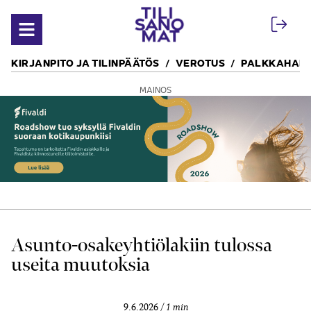
Siirry sisältöön
Avaa valikko
KIRJANPITO JA TILINPÄÄTÖS
VEROTUS
PALKKAHALL
MAINOS
Asunto-osakeyhtiölakiin tulossa
useita muutoksia
9.6.2026
1 min