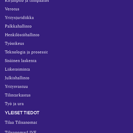
Kirjanpito ja tilinpäätös
Verotus
Yritysjuridiikka
Palkkahallinto
Henkilöstöhallinto
Työoikeus
Teknologia ja prosessit
Sisäinen laskenta
Liiketoiminta
Julkishallinto
Yritysvastuu
Tilintarkastus
Työ ja ura
YLEISET TIEDOT
Tilaa Tilisanomat
TilisanomatLIVE