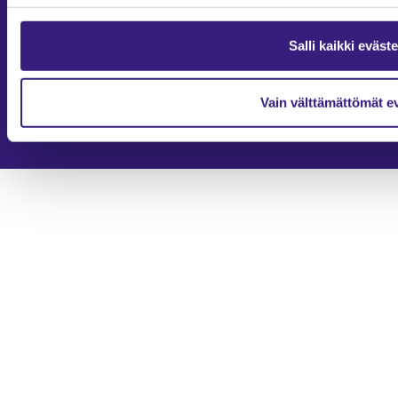
2026
Tilisanomat
Tilisanomien artikkelit on julkaistu kunkin artikkelin julkaisupäivän
Salli kaikki eväst
tiedon valossa.
Rekisteriseloste ja tietoja henkilötietojen käsittelytoimista
Evästevalinnat
Vain välttämättömät e