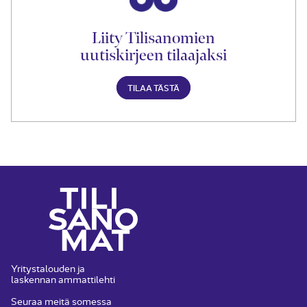
Liity Tilisanomien
uutiskirjeen tilaajaksi
TILAA TÄSTÄ
Yritystalouden ja
laskennan ammattilehti
Seuraa meitä somessa