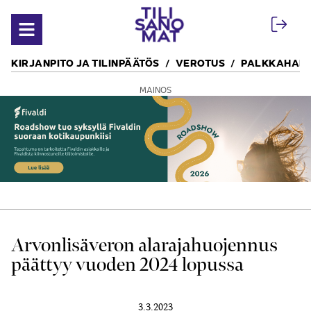
Siirry sisältöön
Avaa valikko
KIRJANPITO JA TILINPÄÄTÖS
VEROTUS
PALKKAHALL
MAINOS
Arvon­lisäveron alaraja­huojennus
päättyy vuoden 2024 lopussa
3.3.2023