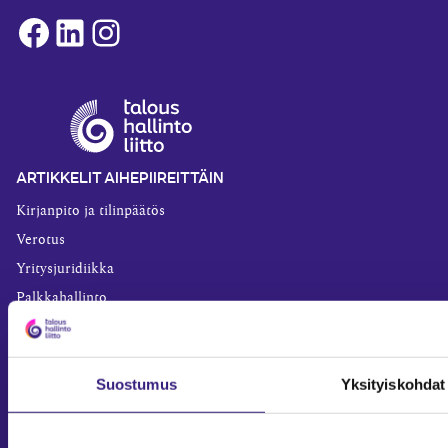
Facebook
LinkedIn
Instagram
ARTIKKELIT AIHEPIIREITTÄIN
Kirjanpito ja tilinpäätös
Verotus
Yritysjuridiikka
Palkkahallinto
Henkilöstöhallinto
Työoikeus
Suostumus
Yksityiskohdat
Teknologia ja prosessit
Sisäinen laskenta
Liiketoiminta