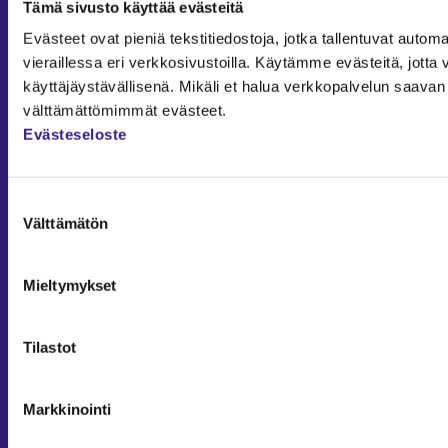
Tämä sivusto käyttää evästeitä
Julkishallinto
Evästeet ovat pieniä tekstitiedostoja, jotka tallentuvat automaa
Yritysvastuu
vieraillessa eri verkkosivustoilla. Käytämme evästeitä, jot
Tilintarkastus
käyttäjäystävällisenä. Mikäli et halua verkkopalvelun saavan 
välttämättömimmät evästeet.
Työ ja ura
Evästeseloste
YLEISET TIEDOT
Tilaa Tilisanomat
Suostumuksen
TilisanomatLIVE
Välttämätön
valinta
Tilaa uutiskirje
Mediakortti
Mieltymykset
Osoitteenmuutos ja tilauksen peruutus
Tilaus- ja käyttöehdot
Tilastot
Taloushallintoliitto
Markkinointi
Yhteystiedot