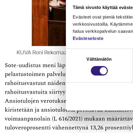
Tämä sivusto käyttää eväste
Evästeet ovat pieniä tekstitied
verkkosivustoilla. Käytämme 
halua verkkopalvelun saavan 
Evästeseloste
KUVA Roni Rekomaa / Lehtikuva
Suostumuksen
Välttämätön
valinta
Sote-uudistus meni läpi eduskunnasta kesän 2021 
pelastustoimen palvelut kootaan kunnilta ja saira
rahoitusvastuut näiden tehtävien osalta siirtyvät
rahoitusvastuita siirtyy valtiolle lähes 20 milj
Ansiotulojen verotuksen rakennetta muutettiin uu
kiristetään ja ansiotuloista perittävää kunnalli
voimaanpanolain (L 616/2021) mukaan määrättäv
tuloveroprosentti vähennettynä 13,26 prosenttiy