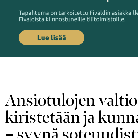
Ansio­tulojen valti
kiristetään ja kunn
– syynä sote­uudist