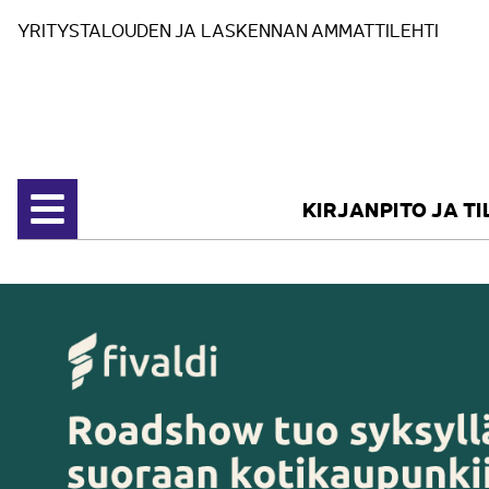
Siirry sisältöön
YRITYSTALOUDEN JA LASKENNAN AMMATTILEHTI
KIRJANPITO JA T
Avaa valikko