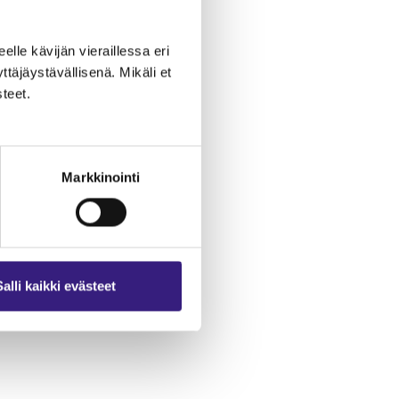
eelle kävijän vieraillessa eri
äjäystävällisenä. Mikäli et
teet.
Markkinointi
Salli kaikki evästeet