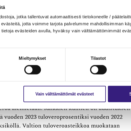
itä
ostoja, jotka tallentuvat automaattisesti tietokoneelle / päätelaitt
evästeitä, jotta voimme tarjota palvelumme mahdollisimman käytt
tietoja evästeiden avulla, hyväksy vain välttämättömimmät eväs
Mieltymykset
Tilastot
aikana. Sosiaali- ja terveyspalvelut sekä
anhoitopiireiltä hyvinvointialueille, ja samalla
 kunnilta valtiolle. Esitettyjen arvioiden mukaan
ardia euroa vuoden 2020 tason mukaan laskettuna.
Vain välttämättömät evästeet
distuksen vuoksi siten, että valtion verotusta
sveroa alennetaan. Kaikkien kuntien on uudistuksen
ä vuoden 2023 tuloveroprosentiksi vuoden 2022
ksiköllä. Valtion tuloveroasteikkoa muokataan