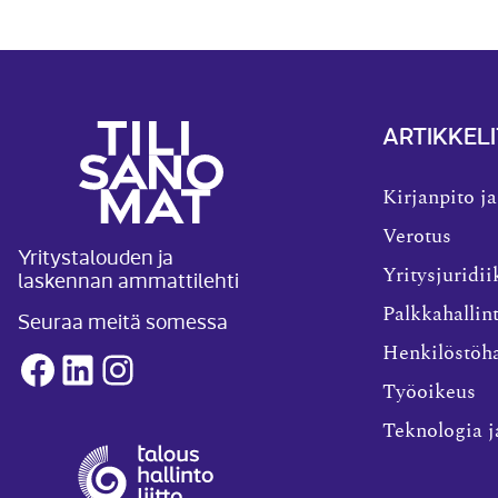
ARTIKKELI
Kirjanpito ja
Verotus
Yritystalouden ja
laskennan ammattilehti
Yritysjuridii
Palkkahallin
Seuraa meitä somessa
Henkilöstöha
Facebook
LinkedIn
Instagram
Työoikeus
Teknologia j