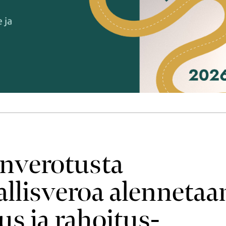
on­verotusta
allis­veroa alennetaa
us ja rahoitus­