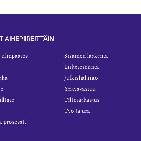
T AIHEPIIREITTÄIN
 tilinpäätös
Sisäinen laskenta
Liiketoiminta
kka
Julkishallinto
to
Yritysvastuu
llinto
Tilintarkastus
Työ ja ura
a prosessit