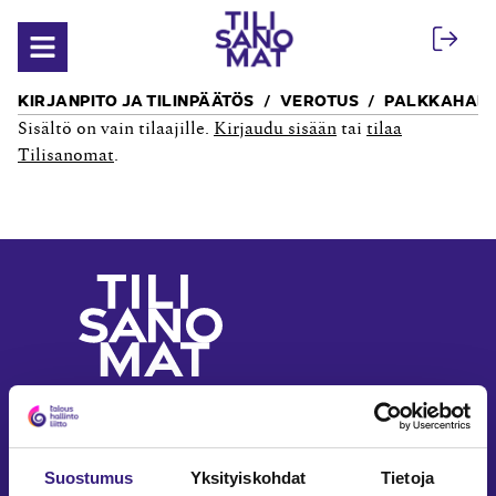
Siirry sisältöön
Avaa valikko
KIRJANPITO JA TILINPÄÄTÖS
VEROTUS
PALKKAHALL
Sisältö on vain tilaajille.
Kirjaudu sisään
tai
tilaa
Tilisanomat
.
Yritystalouden ja
laskennan ammattilehti
Seuraa meitä somessa
Suostumus
Yksityiskohdat
Tietoja