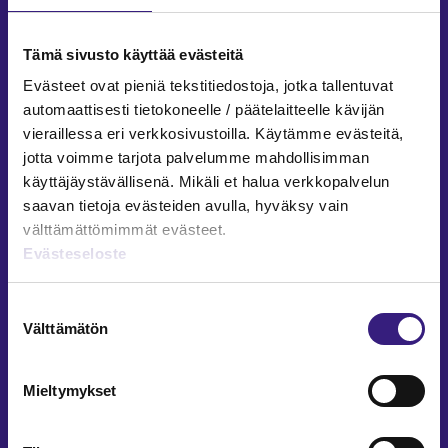
Facebook
LinkedIn
Instagram
Tämä sivusto käyttää evästeitä
Evästeet ovat pieniä tekstitiedostoja, jotka tallentuvat
automaattisesti tietokoneelle / päätelaitteelle kävijän
vieraillessa eri verkkosivustoilla. Käytämme evästeitä,
ARTIKKELIT AIHEPIIREITTÄIN
jotta voimme tarjota palvelumme mahdollisimman
käyttäjäystävällisenä. Mikäli et halua verkkopalvelun
Kirjanpito ja tilinpäätös
saavan tietoja evästeiden avulla, hyväksy vain
Verotus
välttämättömimmät evästeet.
Yritysjuridiikka
Evästeseloste
Palkkahallinto
Henkilöstöhallinto
Suostumuksen
Välttämätön
Työoikeus
valinta
Teknologia ja prosessit
Sisäinen laskenta
Mieltymykset
Liiketoiminta
Julkishallinto