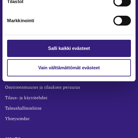
Tilastot
Yritysvastuu
Tilintarkastus
Markkinointi
Työ ja ura
YLEISET TIEDOT
Tilaa Tilisanomat
Salli kaikki evästeet
TilisanomatLIVE
Tilaa uutiskirje
Vain välttämättömät evästeet
Mediakortti
Osoitteenmuutos ja tilauksen peruutus
Tilaus- ja käyttöehdot
Taloushallintoliitto
Yhteystiedot