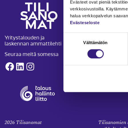
Evästeet ovat pieniä tekstitied
ARTIKKELI
verkkosivustoilla. Käytämme 
halua verkkopalvelun saavan 
Kirjanpito ja
Evästeseloste
Verotus
Suostumuksen
Yritystalouden ja
laskennan ammattilehti
Yritysjuridii
Välttämätön
valinta
Palkkahallin
Seuraa meitä somessa
Henkilöstöha
Facebook
LinkedIn
Instagram
Työoikeus
Teknologia j
2026
Tilisanomat
Tilisanomien a