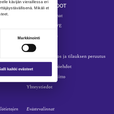
eelle kävijän vieraillessa eri
YLEISET TIEDOT
äjäystävällisenä. Mikäli et
teet.
Tilaa Tilisanomat
TilisanomatLIVE
Tilaa uutiskirje
Markkinointi
Mediakortti
Osoitteenmuutos ja tilauksen peruutus
Tilaus- ja käyttöehdot
Salli kaikki evästeet
Taloushallintoliitto
Yhteystiedot
ilötietojen
Evästevalinnat