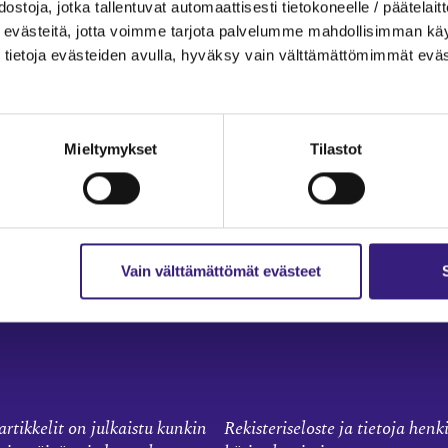
ostoja, jotka tallentuvat automaattisesti tietokoneelle / päätelaitt
T AIHEPIIREITTÄIN
evästeitä, jotta voimme tarjota palvelumme mahdollisimman käytt
tietoja evästeiden avulla, hyväksy vain välttämättömimmät eväs
 tilinpäätös
Sisäinen laskenta
Liiketoiminta
kka
Julkishallinto
Mieltymykset
Tilastot
to
Yritysvastuu
llinto
Tilintarkastus
Työ ja ura
Vain välttämättömät evästeet
a prosessit
rtikkelit on julkaistu kunkin
Rekisteriseloste ja tietoja henk