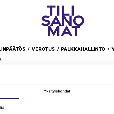
ILINPÄÄTÖS
VEROTUS
PALKKAHALLINTO
t
.
Yksityiskohdat
itä