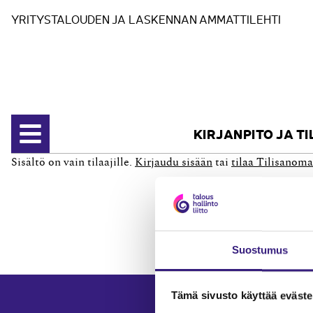
Siirry sisältöön
YRITYSTALOUDEN JA LASKENNAN AMMATTILEHTI
KIRJANPITO JA T
Avaa valikko
Sisältö on vain tilaajille.
Kirjaudu sisään
tai
tilaa Tilisanoma
Suostumus
Tämä sivusto käyttää eväste