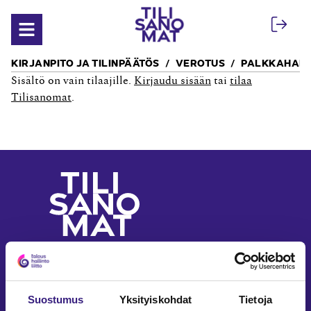
Siirry sisältöön
Avaa valikko
KIRJANPITO JA TILINPÄÄTÖS
VEROTUS
PALKKAHALL
Sisältö on vain tilaajille.
Kirjaudu sisään
tai
tilaa
Tilisanomat
.
Yritystalouden ja
laskennan ammattilehti
Seuraa meitä somessa
Suostumus
Yksityiskohdat
Tietoja