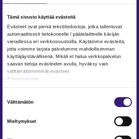
Facebook
LinkedIn
Instagram
Tämä sivusto käyttää evästeitä
Evästeet ovat pieniä tekstitiedostoja, jotka tallentuvat
automaattisesti tietokoneelle / päätelaitteelle kävijän
vieraillessa eri verkkosivustoilla. Käytämme evästeitä,
ARTIKKELIT AIHEPIIREITTÄIN
jotta voimme tarjota palvelumme mahdollisimman
käyttäjäystävällisenä. Mikäli et halua verkkopalvelun
Kirjanpito ja tilinpäätös
saavan tietoja evästeiden avulla, hyväksy vain
Verotus
välttämättömimmät evästeet.
Yritysjuridiikka
Evästeseloste
Palkkahallinto
Henkilöstöhallinto
Suostumuksen
Välttämätön
Työoikeus
valinta
Teknologia ja prosessit
Sisäinen laskenta
Mieltymykset
Liiketoiminta
Julkishallinto