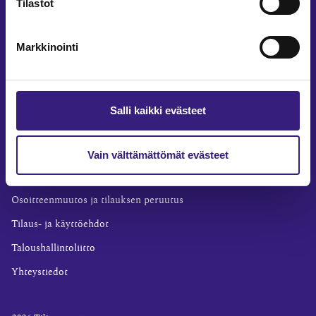
Tilastot
Yritysvastuu
Tilintarkastus
Markkinointi
Työ ja ura
YLEISET TIEDOT
Tilaa Tilisanomat
Salli kaikki evästeet
TilisanomatLIVE
Tilaa uutiskirje
Vain välttämättömät evästeet
Mediakortti
Osoitteenmuutos ja tilauksen peruutus
Tilaus- ja käyttöehdot
Taloushallintoliitto
Yhteystiedot