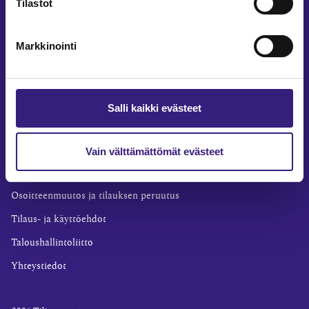
Tilastot
Yritysvastuu
Tilintarkastus
Markkinointi
Työ ja ura
YLEISET TIEDOT
Tilaa Tilisanomat
Salli kaikki evästeet
TilisanomatLIVE
Tilaa uutiskirje
Vain välttämättömät evästeet
Mediakortti
Osoitteenmuutos ja tilauksen peruutus
Tilaus- ja käyttöehdot
Taloushallintoliitto
Yhteystiedot