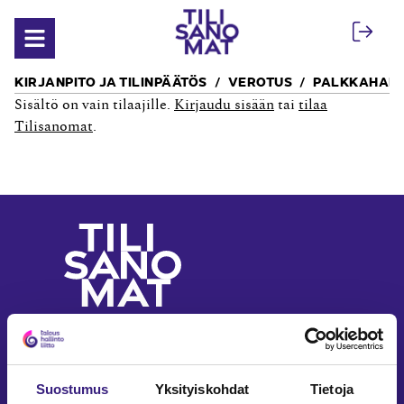
Siirry sisältöön
Avaa valikko
KIRJANPITO JA TILINPÄÄTÖS
VEROTUS
PALKKAHALL
Sisältö on vain tilaajille.
Kirjaudu sisään
tai
tilaa
Tilisanomat
.
Yritystalouden ja
laskennan ammattilehti
Seuraa meitä somessa
Suostumus
Yksityiskohdat
Tietoja