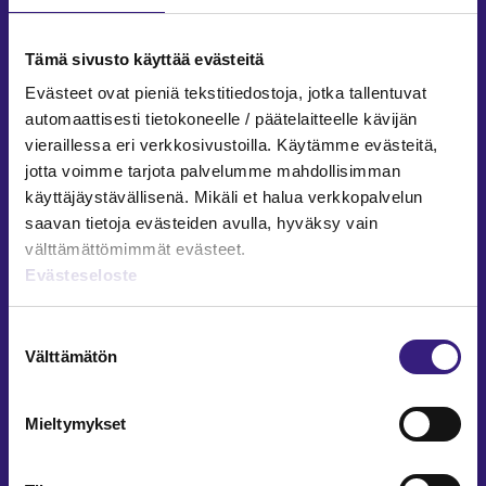
Facebook
LinkedIn
Instagram
Tämä sivusto käyttää evästeitä
Evästeet ovat pieniä tekstitiedostoja, jotka tallentuvat
automaattisesti tietokoneelle / päätelaitteelle kävijän
vieraillessa eri verkkosivustoilla. Käytämme evästeitä,
ARTIKKELIT AIHEPIIREITTÄIN
jotta voimme tarjota palvelumme mahdollisimman
käyttäjäystävällisenä. Mikäli et halua verkkopalvelun
Kirjanpito ja tilinpäätös
saavan tietoja evästeiden avulla, hyväksy vain
Verotus
välttämättömimmät evästeet.
Yritysjuridiikka
Evästeseloste
Palkkahallinto
Henkilöstöhallinto
Suostumuksen
Välttämätön
Työoikeus
valinta
Teknologia ja prosessit
Sisäinen laskenta
Mieltymykset
Liiketoiminta
Julkishallinto