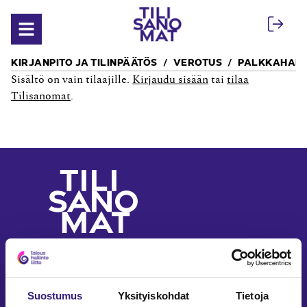
Siirry sisältöön
Avaa valikko
KIRJANPITO JA TILINPÄÄTÖS
VEROTUS
PALKKAHALL
Sisältö on vain tilaajille.
Kirjaudu sisään
tai
tilaa
Tilisanomat
.
Yritystalouden ja
laskennan ammattilehti
Seuraa meitä somessa
Suostumus
Yksityiskohdat
Tietoja