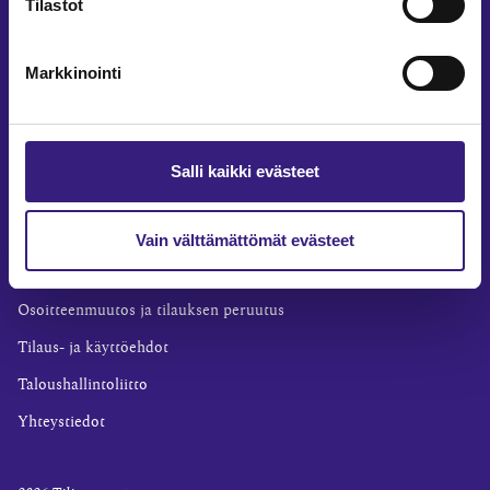
Tilastot
Yritysvastuu
Tilintarkastus
Markkinointi
Työ ja ura
YLEISET TIEDOT
Tilaa Tilisanomat
Salli kaikki evästeet
TilisanomatLIVE
Tilaa uutiskirje
Vain välttämättömät evästeet
Mediakortti
Osoitteenmuutos ja tilauksen peruutus
Tilaus- ja käyttöehdot
Taloushallintoliitto
Yhteystiedot