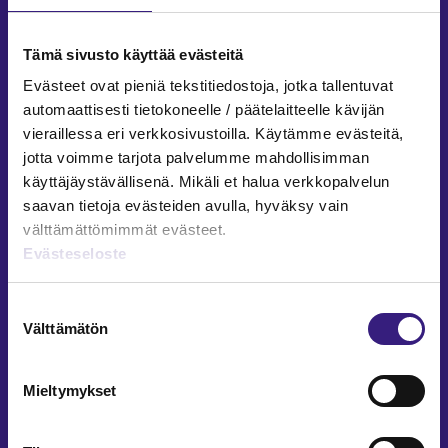
Facebook
LinkedIn
Instagram
Tämä sivusto käyttää evästeitä
Evästeet ovat pieniä tekstitiedostoja, jotka tallentuvat
automaattisesti tietokoneelle / päätelaitteelle kävijän
vieraillessa eri verkkosivustoilla. Käytämme evästeitä,
ARTIKKELIT AIHEPIIREITTÄIN
jotta voimme tarjota palvelumme mahdollisimman
käyttäjäystävällisenä. Mikäli et halua verkkopalvelun
Kirjanpito ja tilinpäätös
saavan tietoja evästeiden avulla, hyväksy vain
Verotus
välttämättömimmät evästeet.
Yritysjuridiikka
Evästeseloste
Palkkahallinto
Henkilöstöhallinto
Suostumuksen
Välttämätön
Työoikeus
valinta
Teknologia ja prosessit
Sisäinen laskenta
Mieltymykset
Liiketoiminta
Julkishallinto