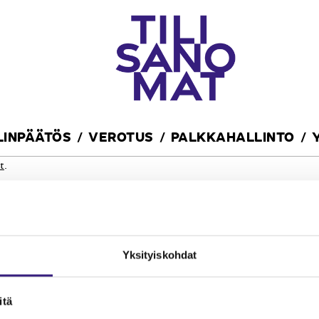
ILINPÄÄTÖS
VEROTUS
PALKKAHALLINTO
t
.
Yksityiskohdat
itä