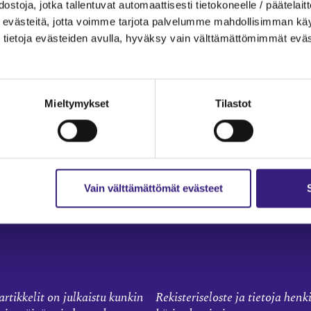
ostoja, jotka tallentuvat automaattisesti tietokoneelle / päätelaitt
T AIHEPIIREITTÄIN
evästeitä, jotta voimme tarjota palvelumme mahdollisimman käytt
tietoja evästeiden avulla, hyväksy vain välttämättömimmät eväs
 tilinpäätös
Sisäinen laskenta
Liiketoiminta
kka
Julkishallinto
Mieltymykset
Tilastot
to
Yritysvastuu
llinto
Tilintarkastus
Työ ja ura
Vain välttämättömät evästeet
a prosessit
rtikkelit on julkaistu kunkin
Rekisteriseloste ja tietoja henk