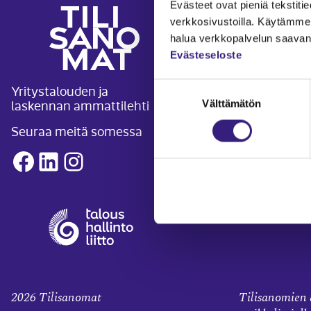
Evästeet ovat pieniä tekstitied
ARTIKKELI
verkkosivustoilla. Käytämme 
halua verkkopalvelun saavan 
Kirjanpito ja
Evästeseloste
Verotus
Suostumuksen
Yritystalouden ja
laskennan ammattilehti
Yritysjuridii
Välttämätön
valinta
Palkkahallin
Seuraa meitä somessa
Henkilöstöha
Facebook
LinkedIn
Instagram
Työoikeus
Teknologia j
2026
Tilisanomat
Tilisanomien a