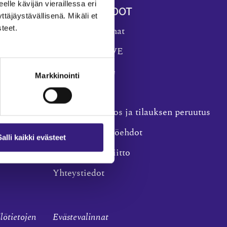
eelle kävijän vieraillessa eri
YLEISET TIEDOT
äjäystävällisenä. Mikäli et
teet.
Tilaa Tilisanomat
TilisanomatLIVE
Tilaa uutiskirje
Markkinointi
Mediakortti
Osoitteenmuutos ja tilauksen peruutus
Tilaus- ja käyttöehdot
Salli kaikki evästeet
Taloushallintoliitto
Yhteystiedot
ilötietojen
Evästevalinnat