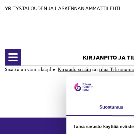
Siirry sisältöön
YRITYSTALOUDEN JA LASKENNAN AMMATTILEHTI
KIRJANPITO JA T
Avaa valikko
Sisältö on vain tilaajille.
Kirjaudu sisään
tai
tilaa Tilisanoma
Suostumus
Tämä sivusto käyttää eväste