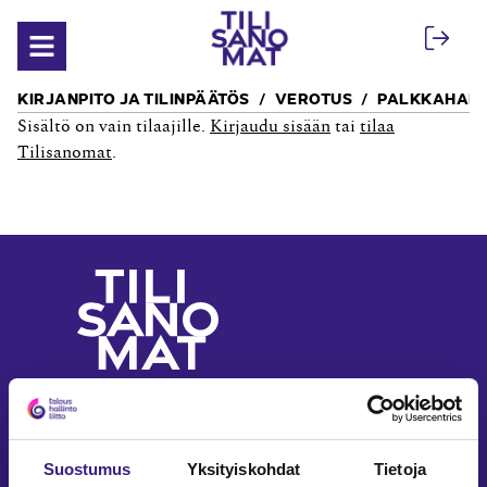
Siirry sisältöön
Avaa valikko
KIRJANPITO JA TILINPÄÄTÖS
VEROTUS
PALKKAHALL
Sisältö on vain tilaajille.
Kirjaudu sisään
tai
tilaa
Tilisanomat
.
Yritystalouden ja
laskennan ammattilehti
Seuraa meitä somessa
Suostumus
Yksityiskohdat
Tietoja