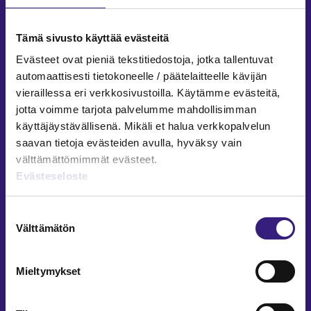
Facebook
LinkedIn
Instagram
Tämä sivusto käyttää evästeitä
Evästeet ovat pieniä tekstitiedostoja, jotka tallentuvat
automaattisesti tietokoneelle / päätelaitteelle kävijän
vieraillessa eri verkkosivustoilla. Käytämme evästeitä,
ARTIKKELIT AIHEPIIREITTÄIN
jotta voimme tarjota palvelumme mahdollisimman
käyttäjäystävällisenä. Mikäli et halua verkkopalvelun
Kirjanpito ja tilinpäätös
saavan tietoja evästeiden avulla, hyväksy vain
Verotus
välttämättömimmät evästeet.
Yritysjuridiikka
Evästeseloste
Palkkahallinto
Henkilöstöhallinto
Suostumuksen
Välttämätön
Työoikeus
valinta
Teknologia ja prosessit
Sisäinen laskenta
Mieltymykset
Liiketoiminta
Julkishallinto