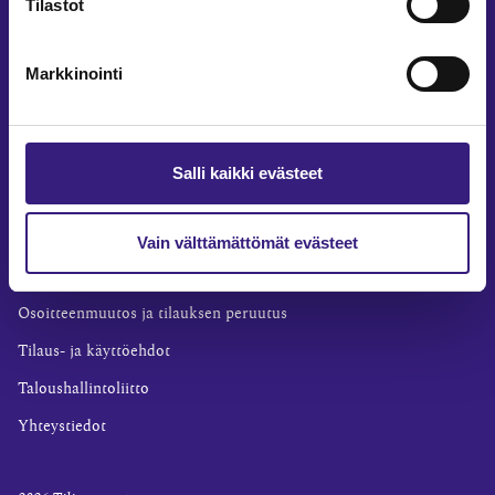
Tilastot
Yritysvastuu
Tilintarkastus
Markkinointi
Työ ja ura
YLEISET TIEDOT
Tilaa Tilisanomat
Salli kaikki evästeet
TilisanomatLIVE
Tilaa uutiskirje
Vain välttämättömät evästeet
Mediakortti
Osoitteenmuutos ja tilauksen peruutus
Tilaus- ja käyttöehdot
Taloushallintoliitto
Yhteystiedot