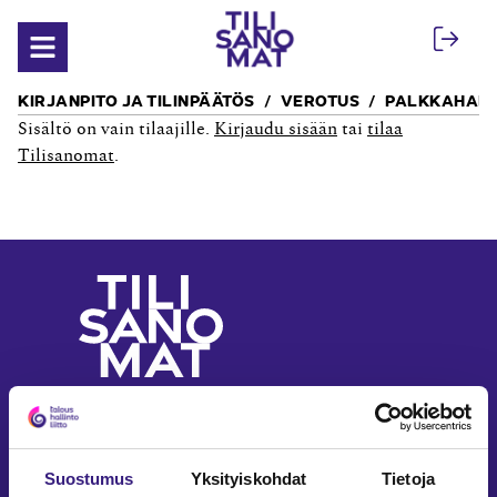
Siirry sisältöön
Avaa valikko
KIRJANPITO JA TILINPÄÄTÖS
VEROTUS
PALKKAHALL
Sisältö on vain tilaajille.
Kirjaudu sisään
tai
tilaa
Tilisanomat
.
Yritystalouden ja
laskennan ammattilehti
Seuraa meitä somessa
Suostumus
Yksityiskohdat
Tietoja