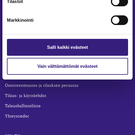
Tilastot
Yritysvastuu
Tilintarkastus
Markkinointi
Työ ja ura
YLEISET TIEDOT
Tilaa Tilisanomat
Salli kaikki evästeet
TilisanomatLIVE
Tilaa uutiskirje
Vain välttämättömät evästeet
Mediakortti
Osoitteenmuutos ja tilauksen peruutus
Tilaus- ja käyttöehdot
Taloushallintoliitto
Yhteystiedot