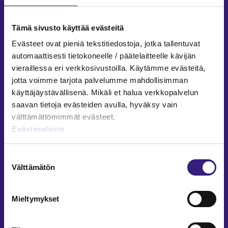
Facebook
LinkedIn
Instagram
Tämä sivusto käyttää evästeitä
Evästeet ovat pieniä tekstitiedostoja, jotka tallentuvat
automaattisesti tietokoneelle / päätelaitteelle kävijän
vieraillessa eri verkkosivustoilla. Käytämme evästeitä,
ARTIKKELIT AIHEPIIREITTÄIN
jotta voimme tarjota palvelumme mahdollisimman
käyttäjäystävällisenä. Mikäli et halua verkkopalvelun
Kirjanpito ja tilinpäätös
saavan tietoja evästeiden avulla, hyväksy vain
Verotus
välttämättömimmät evästeet.
Yritysjuridiikka
Evästeseloste
Palkkahallinto
Henkilöstöhallinto
Suostumuksen
Välttämätön
Työoikeus
valinta
Teknologia ja prosessit
Sisäinen laskenta
Mieltymykset
Liiketoiminta
Julkishallinto