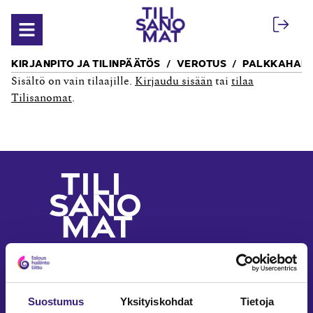
Siirry sisältöön
Avaa valikko
KIRJANPITO JA TILINPÄÄTÖS
VEROTUS
PALKKAHALL
Sisältö on vain tilaajille.
Kirjaudu sisään
tai
tilaa
Tilisanomat
.
Yritystalouden ja
laskennan ammattilehti
Seuraa meitä somessa
Suostumus
Yksityiskohdat
Tietoja