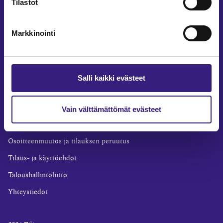
Tilastot
Yritysvastuu
Tilintarkastus
Markkinointi
Työ ja ura
YLEISET TIEDOT
Tilaa Tilisanomat
Salli kaikki evästeet
TilisanomatLIVE
Tilaa uutiskirje
Vain välttämättömät evästeet
Mediakortti
Osoitteenmuutos ja tilauksen peruutus
Tilaus- ja käyttöehdot
Taloushallintoliitto
Yhteystiedot