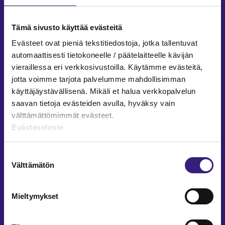
Facebook
LinkedIn
Instagram
Tämä sivusto käyttää evästeitä
Evästeet ovat pieniä tekstitiedostoja, jotka tallentuvat
automaattisesti tietokoneelle / päätelaitteelle kävijän
vieraillessa eri verkkosivustoilla. Käytämme evästeitä,
ARTIKKELIT AIHEPIIREITTÄIN
jotta voimme tarjota palvelumme mahdollisimman
käyttäjäystävällisenä. Mikäli et halua verkkopalvelun
Kirjanpito ja tilinpäätös
saavan tietoja evästeiden avulla, hyväksy vain
Verotus
välttämättömimmät evästeet.
Yritysjuridiikka
Evästeseloste
Palkkahallinto
Henkilöstöhallinto
Suostumuksen
Välttämätön
Työoikeus
valinta
Teknologia ja prosessit
Sisäinen laskenta
Mieltymykset
Liiketoiminta
Julkishallinto