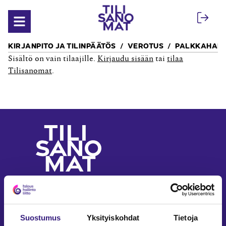
Siirry sisältöön
Avaa valikko
KIRJANPITO JA TILINPÄÄTÖS
VEROTUS
PALKKAHALL
Sisältö on vain tilaajille.
Kirjaudu sisään
tai
tilaa
Tilisanomat
.
Yritystalouden ja
laskennan ammattilehti
Seuraa meitä somessa
Suostumus
Yksityiskohdat
Tietoja