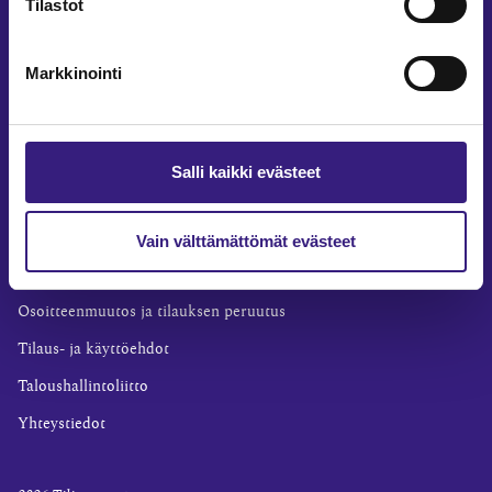
Tilastot
Yritysvastuu
Tilintarkastus
Markkinointi
Työ ja ura
YLEISET TIEDOT
Tilaa Tilisanomat
Salli kaikki evästeet
TilisanomatLIVE
Tilaa uutiskirje
Vain välttämättömät evästeet
Mediakortti
Osoitteenmuutos ja tilauksen peruutus
Tilaus- ja käyttöehdot
Taloushallintoliitto
Yhteystiedot