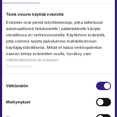
Facebook
LinkedIn
Instagram
Tämä sivusto käyttää evästeitä
Evästeet ovat pieniä tekstitiedostoja, jotka tallentuvat
automaattisesti tietokoneelle / päätelaitteelle kävijän
vieraillessa eri verkkosivustoilla. Käytämme evästeitä,
ARTIKKELIT AIHEPIIREITTÄIN
jotta voimme tarjota palvelumme mahdollisimman
käyttäjäystävällisenä. Mikäli et halua verkkopalvelun
Kirjanpito ja tilinpäätös
saavan tietoja evästeiden avulla, hyväksy vain
Verotus
välttämättömimmät evästeet.
Yritysjuridiikka
Evästeseloste
Palkkahallinto
Henkilöstöhallinto
Suostumuksen
Välttämätön
Työoikeus
valinta
Teknologia ja prosessit
Sisäinen laskenta
Mieltymykset
Liiketoiminta
Julkishallinto