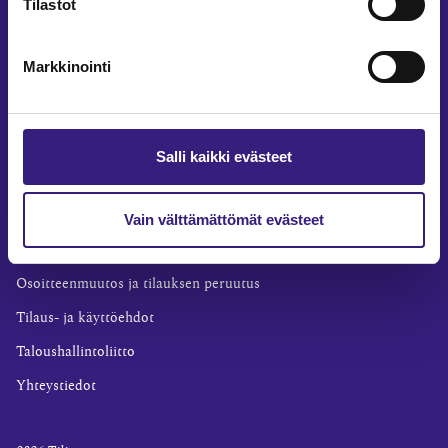
Tilastot
Yritysvastuu
Tilintarkastus
Markkinointi
Työ ja ura
YLEISET TIEDOT
Tilaa Tilisanomat
Salli kaikki evästeet
TilisanomatLIVE
Tilaa uutiskirje
Vain välttämättömät evästeet
Mediakortti
Osoitteenmuutos ja tilauksen peruutus
Tilaus- ja käyttöehdot
Taloushallintoliitto
Yhteystiedot