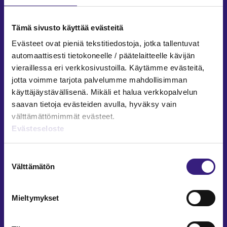
Facebook
LinkedIn
Instagram
Tämä sivusto käyttää evästeitä
Evästeet ovat pieniä tekstitiedostoja, jotka tallentuvat
automaattisesti tietokoneelle / päätelaitteelle kävijän
vieraillessa eri verkkosivustoilla. Käytämme evästeitä,
ARTIKKELIT AIHEPIIREITTÄIN
jotta voimme tarjota palvelumme mahdollisimman
käyttäjäystävällisenä. Mikäli et halua verkkopalvelun
Kirjanpito ja tilinpäätös
saavan tietoja evästeiden avulla, hyväksy vain
Verotus
välttämättömimmät evästeet.
Yritysjuridiikka
Evästeseloste
Palkkahallinto
Henkilöstöhallinto
Suostumuksen
Välttämätön
Työoikeus
valinta
Teknologia ja prosessit
Sisäinen laskenta
Mieltymykset
Liiketoiminta
Julkishallinto