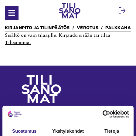
Siirry sisältöön
Avaa valikko
KIRJANPITO JA TILINPÄÄTÖS
VEROTUS
PALKKAHALL
Sisältö on vain tilaajille.
Kirjaudu sisään
tai
tilaa
Tilisanomat
.
Yritystalouden ja
laskennan ammattilehti
Seuraa meitä somessa
Suostumus
Yksityiskohdat
Tietoja