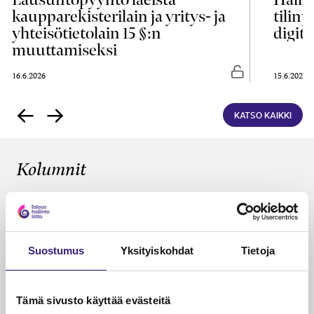
kaupparekisterilain ja yritys- ja
tilin
yhteisötietolain 15 §:n
digita
muuttamiseksi
asti luettavissa
Vapaasti luettavis
16.6.2026
15.6.2026
KATSO KAIKKI
Kolumnit
KÄDET SAVESSA
Tilitoimistot omistajanvaihdosten
ytimessä
Suostumus
Yksityiskohdat
Tietoja
Janika Hotakainen, Mervi Hyvönen, Johanna Vuorto-
Honkala, Mari Viertola
26.5.2026
2 min
Vapa
Tämä sivusto käyttää evästeitä