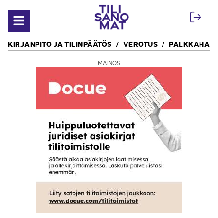
Siirry sisältöön
Avaa valikko
KIRJANPITO JA TILINPÄÄTÖS
VEROTUS
PALKKAHALL
MAINOS