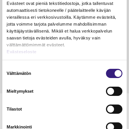
PÄÄKIRJOITUS
Evästeet ovat pieniä tekstitiedostoja, jotka tallentuvat
Suurin riski ei ole enää virhe
automaattisesti tietokoneelle / päätelaitteelle kävijän
kirjanpidossa
vieraillessa eri verkkosivustoilla. Käytämme evästeitä,
jotta voimme tarjota palvelumme mahdollisimman
Riikka Hirsimäki
käyttäjäystävällisenä. Mikäli et halua verkkopalvelun
19.5.2026
1 min
Vapa
saavan tietoja evästeiden avulla, hyväksy vain
KÄDET SAVESSA
välttämättömimmät evästeet.
Evästeseloste
Raportointi – aliarvostettu supervoima
Janika Hotakainen, Mervi Hyvönen, Johanna Vuorto-
Suostumuksen
Honkala, Mari Viertola
Välttämätön
valinta
24.3.2026
2 min
Vapa
Mieltymykset
MAINOS
Tilastot
Markkinointi