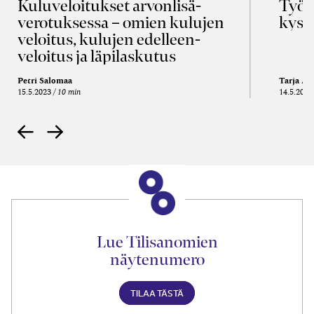
Kulu­veloitukset arvon­lisä­
Työa
verotuksessa – omien kulujen
kysy
veloitus, kulujen edelleen­
veloitus ja läpi­laskutus
Petri Salomaa
Tarja An
15.5.2023
10 min
14.5.2021
Lue Tilisanomien
näytenumero
TILAA TÄSTÄ