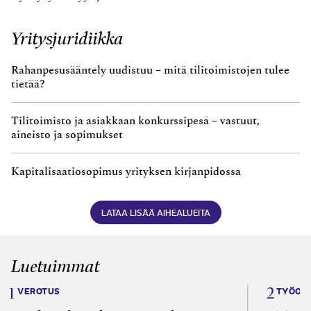
Yritysjuridiikka
Rahanpesusääntely uudistuu – mitä tilitoimistojen tulee
tietää?
Tilitoimisto ja asiakkaan konkurssipesä – vastuut,
aineisto ja sopimukset
Kapitalisaatiosopimus yrityksen kirjanpidossa
LATAA LISÄÄ AIHEALUEITA
Luetuimmat
VEROTUS
TYÖOI