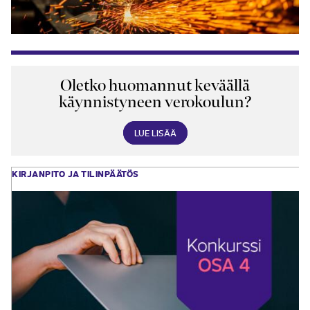
Oletko huomannut keväällä
käynnistyneen verokoulun?
LUE LISÄÄ
KIRJANPITO JA TILINPÄÄTÖS