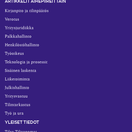
ARTIKKELIT AIHEPIIREITTÄIN
Kirjanpito ja tilinpäätös
Verotus
Yritysjuridiikka
Palkkahallinto
Henkilöstöhallinto
Työoikeus
Teknologia ja prosessit
Sisäinen laskenta
Liiketoiminta
Julkishallinto
Yritysvastuu
Tilintarkastus
Työ ja ura
YLEISET TIEDOT