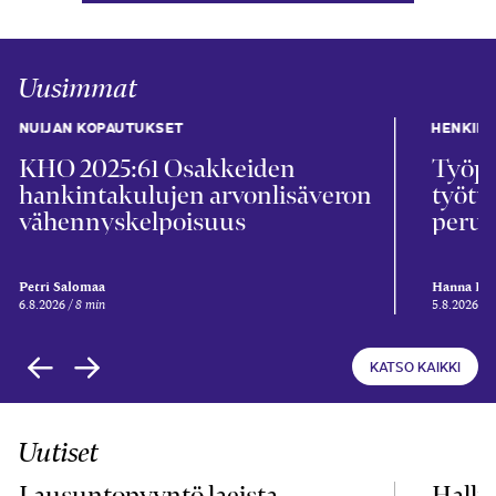
Uusimmat
NUIJAN KOPAUTUKSET
HENKIL
KHO 2025:61 Osakkeiden
Työpa
hankintakulujen arvonlisäveron
työtu
vähennyskelpoisuus
perus
Petri Salomaa
Hanna Kii
6.8.2026
8 min
5.8.2026
5
KATSO KAIKKI
Uutiset
Lausuntopyyntö laeista
Hallit