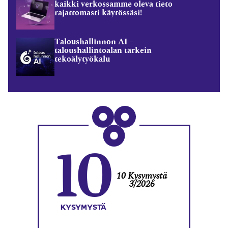
kaikki verkossamme oleva tieto
rajattomasti käytössäsi!
Taloushallinnon AI –
taloushallintoalan tärkein
tekoälytyökalu
10
10 Kysymystä
3/2026
KYSYMYSTÄ