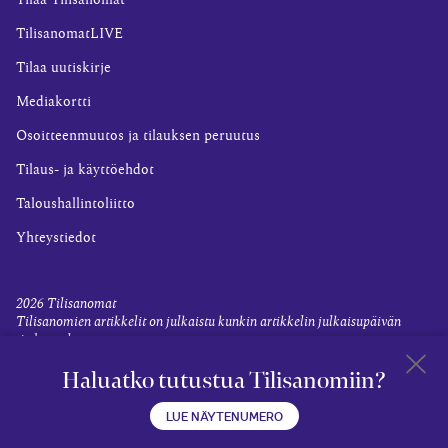
Tilaa Tilisanomat
TilisanomatLIVE
Tilaa uutiskirje
Mediakortti
Osoitteenmuutos ja tilauksen peruutus
Tilaus- ja käyttöehdot
Taloushallintoliitto
Yhteystiedot
2026
Tilisanomat
Tilisanomien artikkelit on julkaistu kunkin artikkelin julkaisupäivän
tiedon valossa.
Rekisteriseloste ja tietoja henkilötietojen käsittelytoimista
Haluatko tutustua Tilisanomiin?
Evästevalinnat
Takaisin 
LUE NÄYTENUMERO