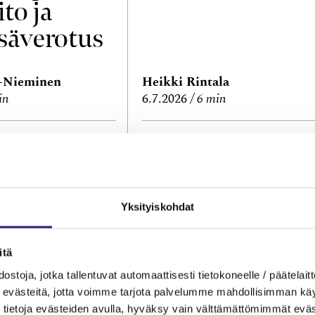
ito ja
säverotus
a-Nieminen
Heikki Rintala
in
6.7.2026
6 min
 JA PROSESSIT
NUIJAN KOPAUTUKSET
menet,
Kila 2141/2026:
lasku?
Asiantuntijakul
Yksityiskohdat
en
kohdistamisest
itä
kirjanpitovelvol
ostoja, jotka tallentuvat automaattisesti tietokoneelle / päätelaitt
evästeitä, jotta voimme tarjota palvelumme mahdollisimman käytt
selle
tietoja evästeiden avulla, hyväksy vain välttämättömimmät eväs