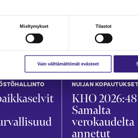
an
Mira Merikanto
in
21.7.2026
1 min
Mieltymykset
Tilastot
Vain välttämättömät evästeet
ÖSTÖHALLINTO
NUIJAN KOPAUTUKSE
aikkaselvit
KHO 2026:48
Samalta
urvallisuud
verokaudelta
annetut