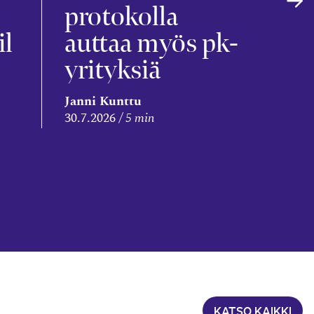
s
protokolla
il
auttaa myös pk-
yrityksiä
Leena
Janni Kunttu
Niem
30.7.2026
5 min
28.7.2
KATSO KAIKKI