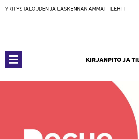
Siirry sisältöön
YRITYSTALOUDEN JA LASKENNAN AMMATTILEHTI
KIRJANPITO JA T
Avaa valikko