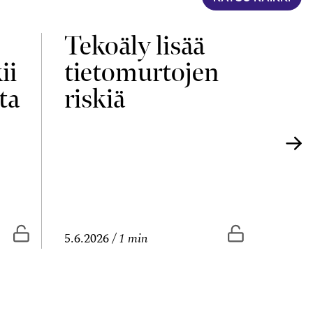
Tekoäly lisää
Yri
ii
tietomurtojen
elä
ta
riskiä
uu
Vapaasti luettavissa
Vapaasti lue
5.6.2026
1 min
4.6.20