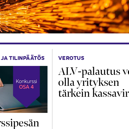
 JA TILINPÄÄTÖS
VEROTUS
ALV-palautus v
olla yrityksen
tärkein kassavir
ssipesän