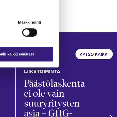
Markkinointi
KATSO KAIKKI
Salli kaikki evästeet
T
LIIKETOIMINTA
KIRJ
TILI
Päästölaskenta
Ko
ei ole vain
kir
suuryritysten
ar
asia – GHG-