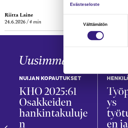
Evästeseloste
Riitta Laine
Janne Fredm
Suostumuksen
24.6.2026
4 min
29.6.2026
7 m
Välttämätön
valinta
Uusimmat
NUIJAN KOPAUTUKSET
HENKIL
KHO 2025:61
Työp
t
Osakkeiden
ys
hankintakuluje
työt
n
en ja