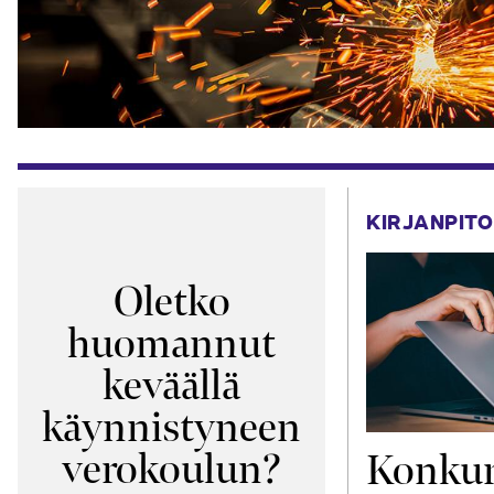
KIRJANPITO
Oletko
huomannut
keväällä
käynnistyneen
verokoulun?
Konkur