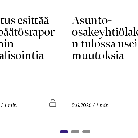
tus esittää
Asunto-
npäätösrapor
osakeyhtiölak
nin
n tulossa usei
alisointia
muutoksia
vissa
Vapaasti luettavissa
1 min
9.6.2026
1 min