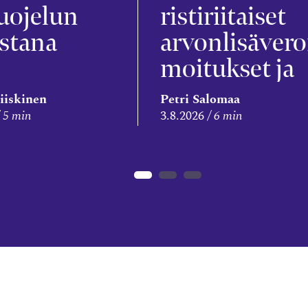
uojelun
ristiriitaiset
stana
arvonlisävero
moitukset ja
veronkorotus
iiskinen
Petri Salomaa
5 min
3.8.2026
6 min