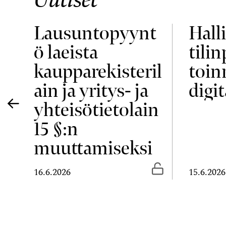
Lausuntopyynt
Halli
ö laeista
tili
ja
kaupparekisteril
toin
ain ja yritys- ja
digit
yhteisötietolain
15 §:n
muuttamiseksi
Vapaasti luettavissa
Vapaasti luetta
16.6.2026
15.6.2026