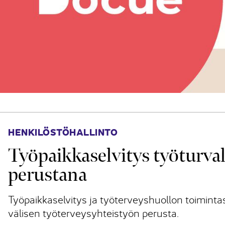
HENKILÖSTÖHALLINTO
Työpaikkaselvitys työturval
perustana
Työpaikkaselvitys ja työterveyshuollon toimint
välisen työterveysyhteistyön perusta.