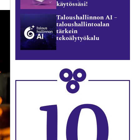
käytössäsi!
Taloushallinnon AI –
taloushallintoalan
tärkein
tekoälytyökalu
10