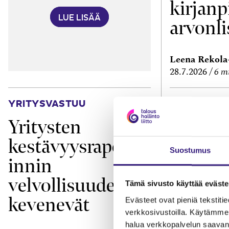
kirjanp
LUE LISÄÄ
arvonli
Leena Rekol
28.7.2026
6 m
YRITYSVASTUU
TEKNOLOGIA
Yritysten
Missä 
kestävyysraporto
verkko
Suostumus
innin
velvollisuudet
Tämä sivusto käyttää eväste
kevenevät
Evästeet ovat pieniä tekstitied
verkkosivustoilla. Käytämme 
halua verkkopalvelun saavan 