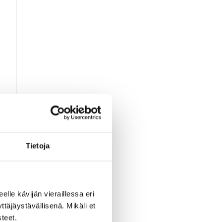
uj
Tietoja
a
li
eelle kävijän vieraillessa eri
äjäystävällisenä. Mikäli et
teet.