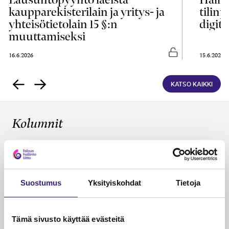
kaupparekisterilain ja yritys- ja
tilin
yhteisötietolain 15 §:n
digita
muuttamiseksi
asti luettavissa
Vapaasti luettavis
16.6.2026
15.6.2026
KATSO KAIKKI
Kolumnit
KÄDET SAVESSA
Tilitoimistot omistajanvaihdosten
ytimessä
Suostumus
Yksityiskohdat
Tietoja
Janika Hotakainen, Mervi Hyvönen, Johanna Vuorto-
Honkala, Mari Viertola
26.5.2026
2 min
Vapa
Tämä sivusto käyttää evästeitä