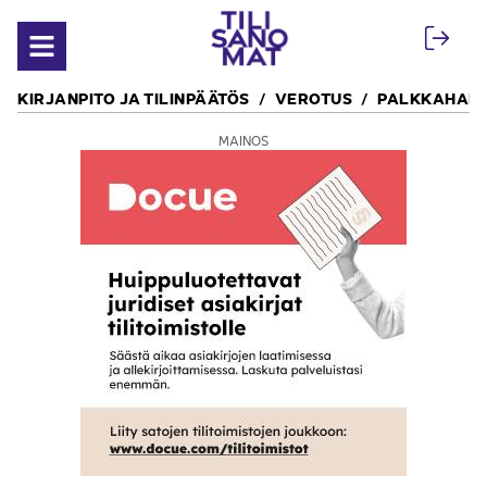
Siirry sisältöön
Avaa valikko
KIRJANPITO JA TILINPÄÄTÖS
VEROTUS
PALKKAHALL
MAINOS