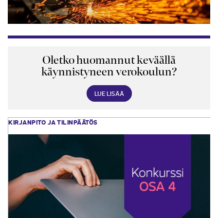
Oletko huomannut keväällä
käynnistyneen verokoulun?
LUE LISÄÄ
KIRJANPITO JA TILINPÄÄTÖS