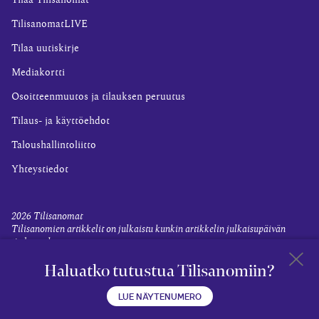
Tilaa Tilisanomat
TilisanomatLIVE
Tilaa uutiskirje
Mediakortti
Osoitteenmuutos ja tilauksen peruutus
Tilaus- ja käyttöehdot
Taloushallintoliitto
Yhteystiedot
2026
Tilisanomat
Tilisanomien artikkelit on julkaistu kunkin artikkelin julkaisupäivän
tiedon valossa.
Rekisteriseloste ja tietoja henkilötietojen käsittelytoimista
Haluatko tutustua Tilisanomiin?
Evästevalinnat
Takaisin 
LUE NÄYTENUMERO