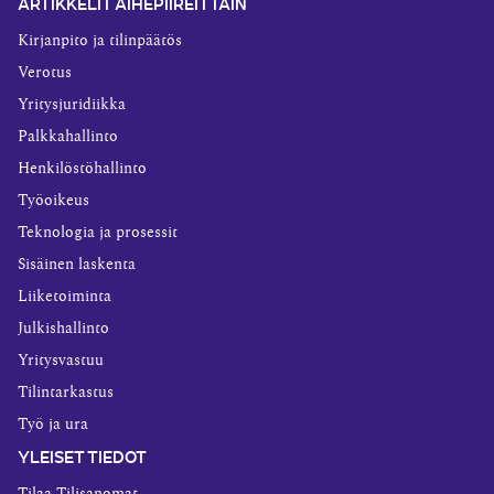
ARTIKKELIT AIHEPIIREITTÄIN
Kirjanpito ja tilinpäätös
Verotus
Yritysjuridiikka
Palkkahallinto
Henkilöstöhallinto
Työoikeus
Teknologia ja prosessit
Sisäinen laskenta
Liiketoiminta
Julkishallinto
Yritysvastuu
Tilintarkastus
Työ ja ura
YLEISET TIEDOT