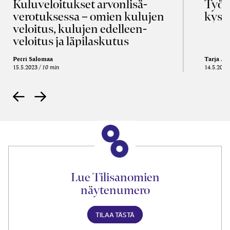
Kulu­veloitukset arvon­lisä­
Työa
verotuksessa – omien kulujen
kysy
veloitus, kulujen edelleen­
veloitus ja läpi­laskutus
Petri Salomaa
Tarja An
15.5.2023
10 min
14.5.2021
Lue Tilisanomien
näytenumero
TILAA TÄSTÄ