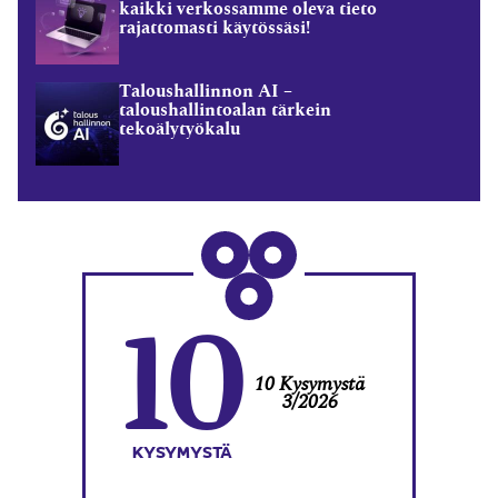
kaikki verkossamme oleva tieto
rajattomasti käytössäsi!
Taloushallinnon AI –
taloushallintoalan tärkein
tekoälytyökalu
10
10 Kysymystä
3/2026
KYSYMYSTÄ