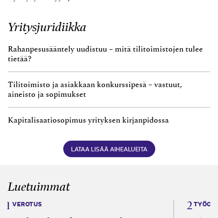
Yritysjuridiikka
Rahanpesusääntely uudistuu – mitä tilitoimistojen tulee
tietää?
Tilitoimisto ja asiakkaan konkurssipesä – vastuut,
aineisto ja sopimukset
Kapitalisaatiosopimus yrityksen kirjanpidossa
LATAA LISÄÄ AIHEALUEITA
Luetuimmat
VEROTUS
TYÖOI