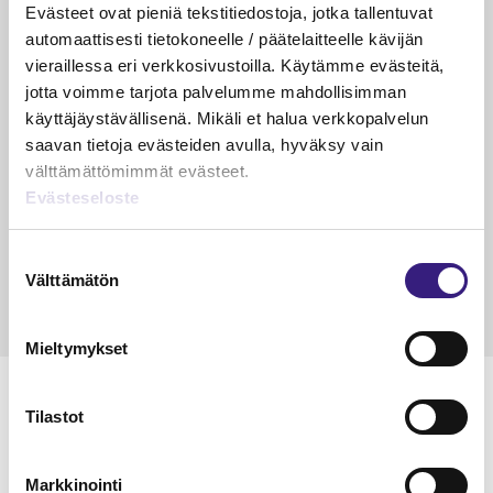
PÄÄKIRJOITUS
Evästeet ovat pieniä tekstitiedostoja, jotka tallentuvat
Suurin riski ei ole enää virhe
automaattisesti tietokoneelle / päätelaitteelle kävijän
kirjanpidossa
vieraillessa eri verkkosivustoilla. Käytämme evästeitä,
jotta voimme tarjota palvelumme mahdollisimman
Riikka Hirsimäki
käyttäjäystävällisenä. Mikäli et halua verkkopalvelun
19.5.2026
1 min
Vapa
saavan tietoja evästeiden avulla, hyväksy vain
KÄDET SAVESSA
välttämättömimmät evästeet.
Evästeseloste
Raportointi – aliarvostettu supervoima
Janika Hotakainen, Mervi Hyvönen, Johanna Vuorto-
Suostumuksen
Honkala, Mari Viertola
Välttämätön
valinta
24.3.2026
2 min
Vapa
Mieltymykset
MAINOS
Tilastot
Markkinointi