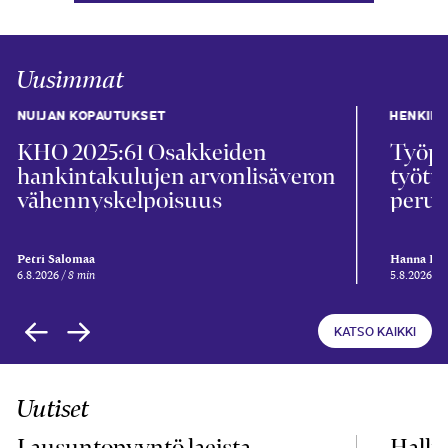
Uusimmat
NUIJAN KOPAUTUKSET
HENKIL
KHO 2025:61 Osakkeiden
Työpa
hankintakulujen arvonlisäveron
työtu
vähennyskelpoisuus
perus
Petri Salomaa
Hanna Kii
6.8.2026
8 min
5.8.2026
5
KATSO KAIKKI
Uutiset
Lausuntopyyntö laeista
Hallit