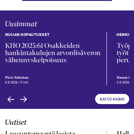
Uusimmat
NUIJAN KOPAUTUKSET
HENKIL
KHO 2025:61 Osakkeiden
Työpa
hankintakulujen arvonlisäveron
työtu
vähennyskelpoisuus
perus
Petri Salomaa
Hanna Kii
6.8.2026
8 min
5.8.2026
5
KATSO KAIKKI
Uutiset
Lausuntopyyntö laeista
Hallit