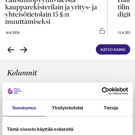
kaupparekisterilain ja yritys- ja
tilin
yhteisötietolain 15 §:n
digita
muuttamiseksi
asti luettavissa
Vapaasti luettavis
16.6.2026
15.6.2026
KATSO KAIKKI
Kolumnit
KÄDET SAVESSA
Tilitoimistot omistajanvaihdosten
ytimessä
Suostumus
Yksityiskohdat
Tietoja
Janika Hotakainen, Mervi Hyvönen, Johanna Vuorto-
Honkala, Mari Viertola
26.5.2026
2 min
Vapa
Tämä sivusto käyttää evästeitä