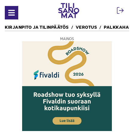
Siirry sisältöön
Avaa valikko
KIRJANPITO JA TILINPÄÄTÖS
VEROTUS
PALKKAHALL
MAINOS