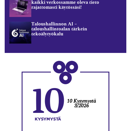
kaikki verkossamme oleva tieto
rajattomasti käytössäsi!
Taloushallinnon AI –
taloushallintoalan tärkein
tekoälytyökalu
10
10 Kysymystä
3/2026
KYSYMYSTÄ