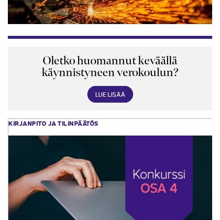
Oletko huomannut keväällä
käynnistyneen verokoulun?
LUE LISÄÄ
KIRJANPITO JA TILINPÄÄTÖS