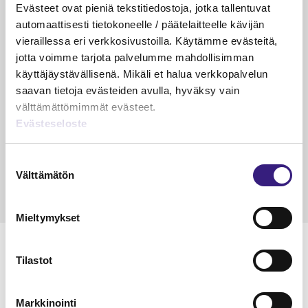
PÄÄKIRJOITUS
Evästeet ovat pieniä tekstitiedostoja, jotka tallentuvat
Suurin riski ei ole enää virhe
automaattisesti tietokoneelle / päätelaitteelle kävijän
kirjanpidossa
vieraillessa eri verkkosivustoilla. Käytämme evästeitä,
jotta voimme tarjota palvelumme mahdollisimman
Riikka Hirsimäki
käyttäjäystävällisenä. Mikäli et halua verkkopalvelun
19.5.2026
1 min
Vapa
saavan tietoja evästeiden avulla, hyväksy vain
KÄDET SAVESSA
välttämättömimmät evästeet.
Evästeseloste
Raportointi – aliarvostettu supervoima
Janika Hotakainen, Mervi Hyvönen, Johanna Vuorto-
Suostumuksen
Honkala, Mari Viertola
Välttämätön
valinta
24.3.2026
2 min
Vapa
Mieltymykset
MAINOS
Tilastot
Markkinointi