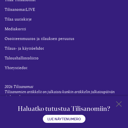
Tilaa Tilisanomat
TilisanomatLIVE
Tilaa uutiskirje
Mediakortti
Osoitteenmuutos ja tilauksen peruutus
Tilaus- ja käyttöehdot
Taloushallintoliitto
Yhteystiedot
2026
Tilisanomat
Tilisanomien artikkelit on julkaistu kunkin artikkelin julkaisupäivän
tiedon valossa.
Rekisteriseloste ja tietoja henkilötietojen käsittelytoimista
Haluatko tutustua Tilisanomiin?
Evästevalinnat
Takaisin 
LUE NÄYTENUMERO