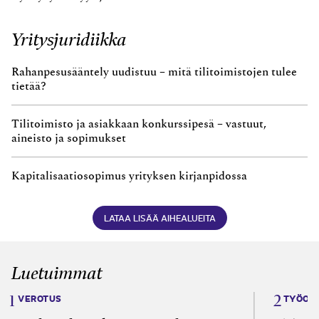
Yritysjuridiikka
Rahanpesusääntely uudistuu – mitä tilitoimistojen tulee
tietää?
Tilitoimisto ja asiakkaan konkurssipesä – vastuut,
aineisto ja sopimukset
Kapitalisaatiosopimus yrityksen kirjanpidossa
LATAA LISÄÄ AIHEALUEITA
Luetuimmat
VEROTUS
TYÖOI