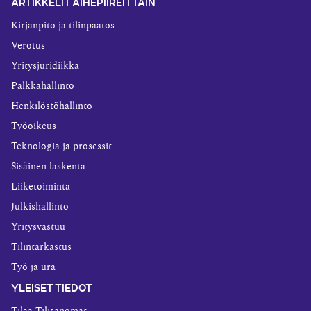
ARTIKKELIT AIHEPIIREITTÄIN
Kirjanpito ja tilinpäätös
Verotus
Yritysjuridiikka
Palkkahallinto
Henkilöstöhallinto
Työoikeus
Teknologia ja prosessit
Sisäinen laskenta
Liiketoiminta
Julkishallinto
Yritysvastuu
Tilintarkastus
Työ ja ura
YLEISET TIEDOT