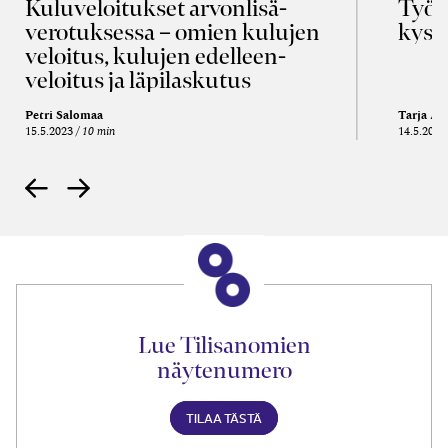
Kulu­veloitukset arvon­lisä­
Työa
verotuksessa – omien kulujen
kysy
veloitus, kulujen edelleen­
veloitus ja läpi­laskutus
Petri Salomaa
Tarja An
15.5.2023
10 min
14.5.2021
Lue Tilisanomien
näytenumero
TILAA TÄSTÄ