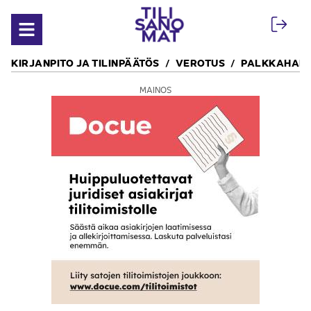
Siirry sisältöön
Avaa valikko
KIRJANPITO JA TILINPÄÄTÖS
VEROTUS
PALKKAHALL
MAINOS