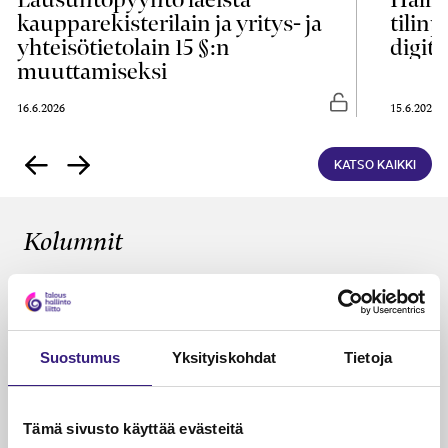
kaupparekisterilain ja yritys- ja
tilin
yhteisötietolain 15 §:n
digita
muuttamiseksi
asti luettavissa
Vapaasti luettavis
16.6.2026
15.6.2026
KATSO KAIKKI
Kolumnit
KÄDET SAVESSA
Tilitoimistot omistajanvaihdosten
ytimessä
Suostumus
Yksityiskohdat
Tietoja
Janika Hotakainen, Mervi Hyvönen, Johanna Vuorto-
Honkala, Mari Viertola
26.5.2026
2 min
Vapa
Tämä sivusto käyttää evästeitä