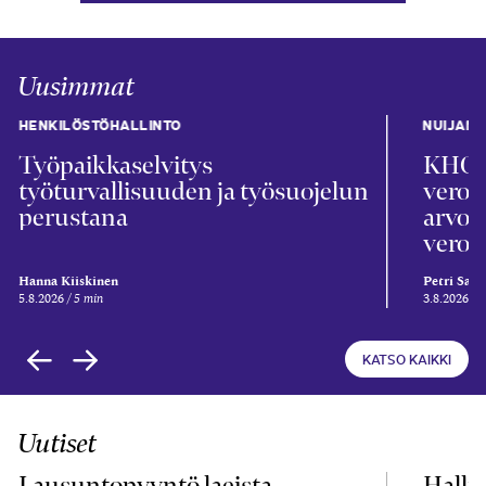
Uusimmat
HENKILÖSTÖHALLINTO
NUIJAN 
Työpaikkaselvitys
KHO 2
työturvallisuuden ja työsuojelun
veroka
perustana
arvon
veron
Hanna Kiiskinen
Petri Sal
5.8.2026
5 min
3.8.2026
6
KATSO KAIKKI
Uutiset
Lausuntopyyntö laeista
Hallit