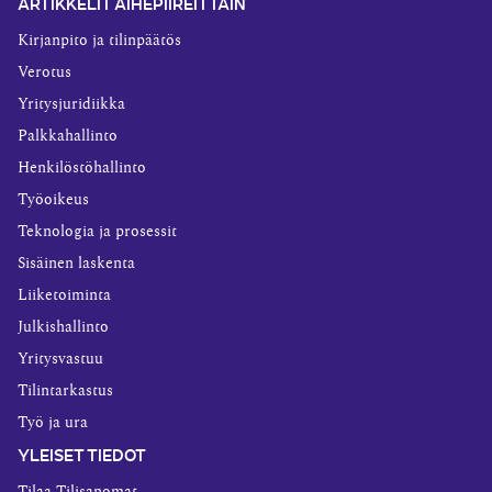
ARTIKKELIT AIHEPIIREITTÄIN
Kirjanpito ja tilinpäätös
Verotus
Yritysjuridiikka
Palkkahallinto
Henkilöstöhallinto
Työoikeus
Teknologia ja prosessit
Sisäinen laskenta
Liiketoiminta
Julkishallinto
Yritysvastuu
Tilintarkastus
Työ ja ura
YLEISET TIEDOT