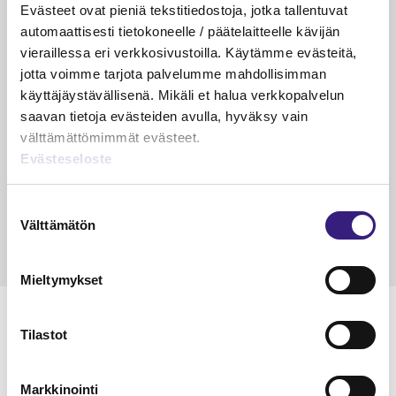
PÄÄKIRJOITUS
Evästeet ovat pieniä tekstitiedostoja, jotka tallentuvat
Suurin riski ei ole enää virhe
automaattisesti tietokoneelle / päätelaitteelle kävijän
kirjanpidossa
vieraillessa eri verkkosivustoilla. Käytämme evästeitä,
jotta voimme tarjota palvelumme mahdollisimman
Riikka Hirsimäki
käyttäjäystävällisenä. Mikäli et halua verkkopalvelun
19.5.2026
1 min
Vapa
saavan tietoja evästeiden avulla, hyväksy vain
KÄDET SAVESSA
välttämättömimmät evästeet.
Evästeseloste
Raportointi – aliarvostettu supervoima
Janika Hotakainen, Mervi Hyvönen, Johanna Vuorto-
Suostumuksen
Honkala, Mari Viertola
Välttämätön
valinta
24.3.2026
2 min
Vapa
Mieltymykset
MAINOS
Tilastot
Markkinointi