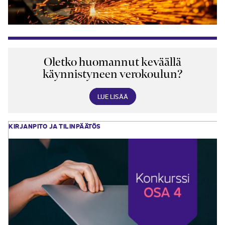
Oletko huomannut keväällä
käynnistyneen verokoulun?
LUE LISÄÄ
KIRJANPITO JA TILINPÄÄTÖS