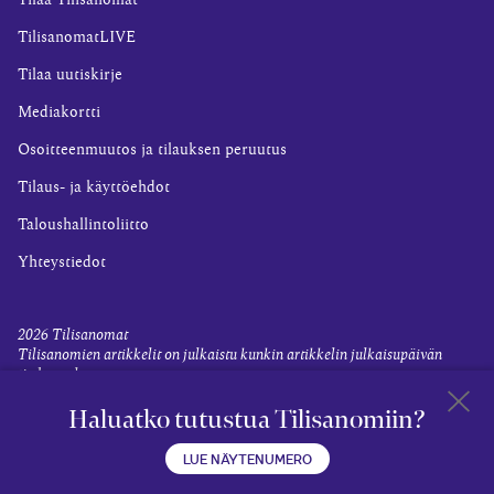
Tilaa Tilisanomat
TilisanomatLIVE
Tilaa uutiskirje
Mediakortti
Osoitteenmuutos ja tilauksen peruutus
Tilaus- ja käyttöehdot
Taloushallintoliitto
Yhteystiedot
2026
Tilisanomat
Tilisanomien artikkelit on julkaistu kunkin artikkelin julkaisupäivän
tiedon valossa.
Rekisteriseloste ja tietoja henkilötietojen käsittelytoimista
Haluatko tutustua Tilisanomiin?
Evästevalinnat
Takaisin 
LUE NÄYTENUMERO