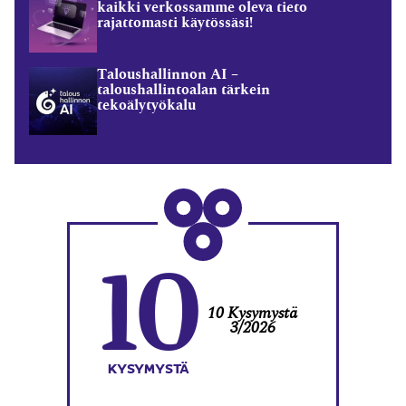
kaikki verkossamme oleva tieto
rajattomasti käytössäsi!
Taloushallinnon AI –
taloushallintoalan tärkein
tekoälytyökalu
10
10 Kysymystä
3/2026
KYSYMYSTÄ