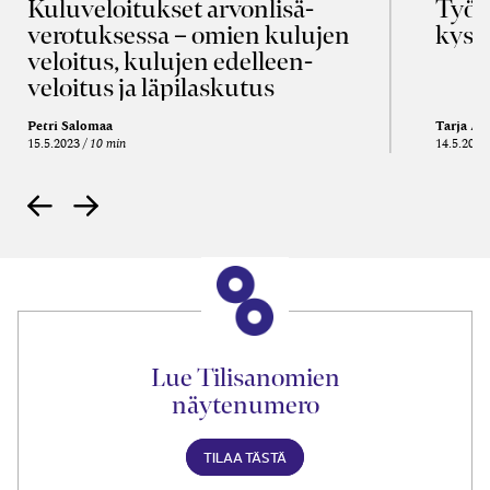
Kulu­veloitukset arvon­lisä­
Työa
verotuksessa – omien kulujen
kysy
veloitus, kulujen edelleen­
veloitus ja läpi­laskutus
Petri Salomaa
Tarja An
15.5.2023
10 min
14.5.2021
Lue Tilisanomien
näytenumero
TILAA TÄSTÄ