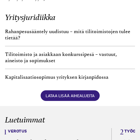
Yritysjuridiikka
Rahanpesusääntely uudistuu – mitä tilitoimistojen tulee
tietää?
Tilitoimisto ja asiakkaan konkurssipesä – vastuut,
aineisto ja sopimukset
Kapitalisaatiosopimus yrityksen kirjanpidossa
LATAA LISÄÄ AIHEALUEITA
Luetuimmat
VEROTUS
TYÖOI