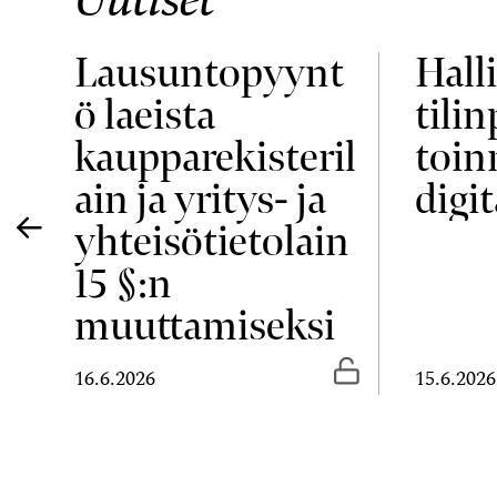
Lausuntopyynt
Halli
ö laeista
tili
ja
kaupparekisteril
toin
ain ja yritys- ja
digit
yhteisötietolain
15 §:n
muuttamiseksi
Vapaasti luettavissa
Vapaasti luetta
16.6.2026
15.6.2026