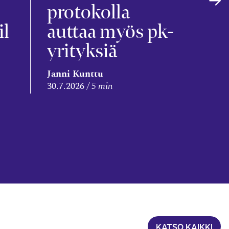
s
protokolla
il
auttaa myös pk-
yrityksiä
Leena
Janni Kunttu
Niem
30.7.2026
5 min
28.7.2
KATSO KAIKKI