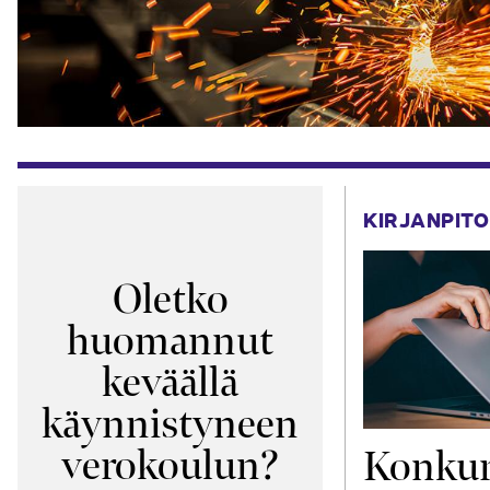
KIRJANPITO
Oletko
huomannut
keväällä
käynnistyneen
verokoulun?
Konkur