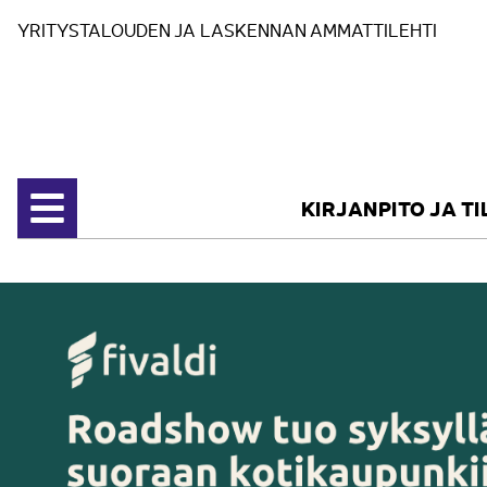
Siirry sisältöön
YRITYSTALOUDEN JA LASKENNAN AMMATTILEHTI
KIRJANPITO JA T
Avaa valikko