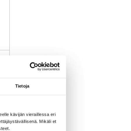
uj
Tietoja
a
li
eelle kävijän vieraillessa eri
äjäystävällisenä. Mikäli et
teet.