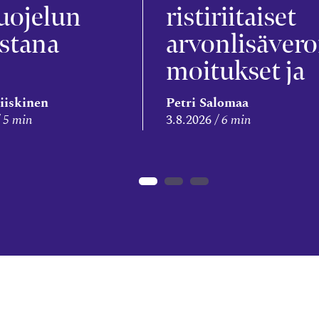
uojelun
ristiriitaiset
stana
arvonlisävero
moitukset ja
veronkorotus
iiskinen
Petri Salomaa
5 min
3.8.2026
6 min