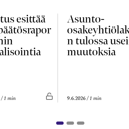
tus esittää
Asunto-
npäätösrapor
osakeyhtiölak
nin
n tulossa usei
alisointia
muutoksia
vissa
Vapaasti luettavissa
1 min
9.6.2026
1 min