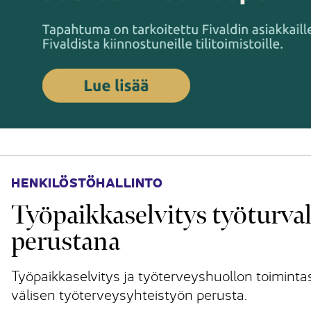
HENKILÖSTÖHALLINTO
Työpaikkaselvitys työturval
perustana
Työpaikkaselvitys ja työterveyshuollon toimint
välisen työterveysyhteistyön perusta.