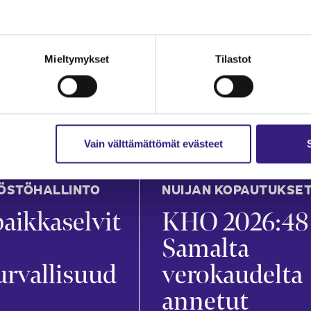
an
Mira Merikanto
in
21.7.2026
1 min
Mieltymykset
Tilastot
Vain välttämättömät evästeet
ÖSTÖHALLINTO
NUIJAN KOPAUTUKSE
aikkaselvit
KHO 2026:48
Samalta
urvallisuud
verokaudelta
annetut