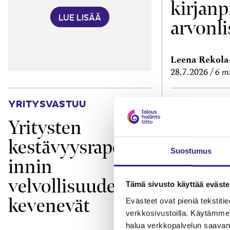
kirjanp
LUE LISÄÄ
arvonli
Leena Rekol
28.7.2026
6 m
YRITYSVASTUU
TEKNOLOGIA
Yritysten
Missä 
kestävyysraporto
verkko
Suostumus
innin
velvollisuudet
Tämä sivusto käyttää eväste
kevenevät
Evästeet ovat pieniä tekstitied
verkkosivustoilla. Käytämme 
halua verkkopalvelun saavan 