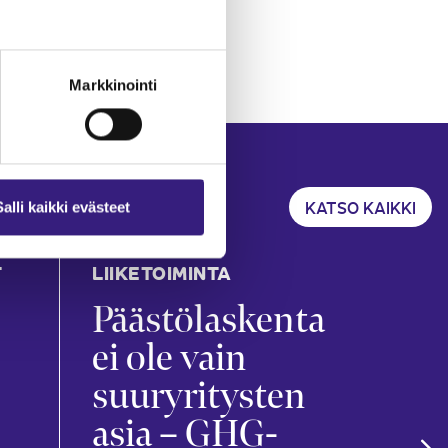
Markkinointi
KATSO KAIKKI
Salli kaikki evästeet
T
LIIKETOIMINTA
KIRJ
TILI
Päästölaskenta
Ko
ei ole vain
kir
suuryritysten
ar
asia – GHG-