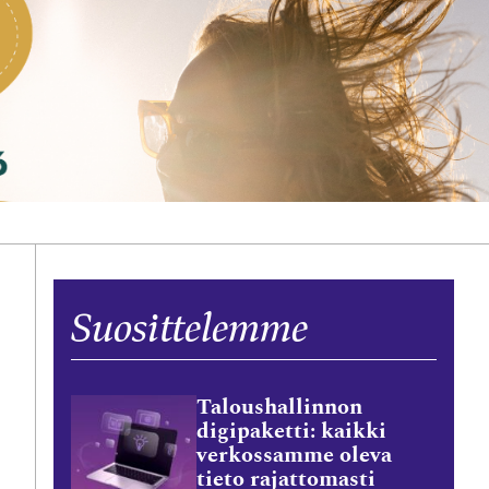
Suosittelemme
Taloushallinnon
digipaketti: kaikki
verkossamme oleva
tieto rajattomasti