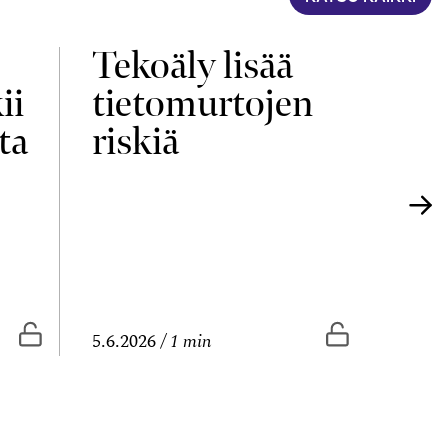
Tekoäly lisää
Yri
ii
tietomurtojen
elä
ta
riskiä
uu
Vapaasti luettavissa
Vapaasti lue
5.6.2026
1 min
4.6.20