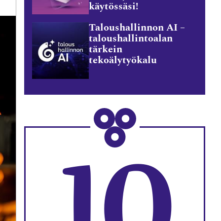
käytössäsi!
Taloushallinnon AI –
taloushallintoalan
tärkein
tekoälytyökalu
10