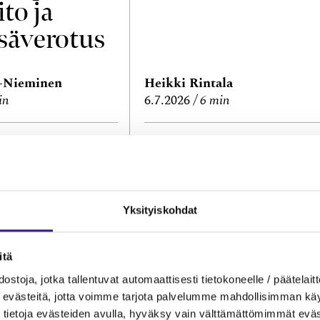
ito ja
säverotus
a-Nieminen
Heikki Rintala
in
6.7.2026
6 min
 JA PROSESSIT
NUIJAN KOPAUTUKSET
menet,
Kila 2141/2026:
lasku?
Asiantuntijakul
Yksityiskohdat
en
kohdistamisest
itä
kirjanpitovelvol
ostoja, jotka tallentuvat automaattisesti tietokoneelle / päätelaitt
evästeitä, jotta voimme tarjota palvelumme mahdollisimman käytt
selle
tietoja evästeiden avulla, hyväksy vain välttämättömimmät eväs