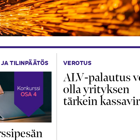
 JA TILINPÄÄTÖS
VEROTUS
ALV-palautus v
olla yrityksen
tärkein kassavir
ssipesän