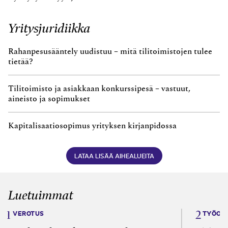
Yritysjuridiikka
Rahanpesusääntely uudistuu – mitä tilitoimistojen tulee
tietää?
Tilitoimisto ja asiakkaan konkurssipesä – vastuut,
aineisto ja sopimukset
Kapitalisaatiosopimus yrityksen kirjanpidossa
LATAA LISÄÄ AIHEALUEITA
Luetuimmat
VEROTUS
TYÖOI