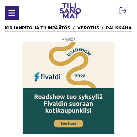
Siirry sisältöön
Avaa valikko
KIRJANPITO JA TILINPÄÄTÖS
VEROTUS
PALKKAHALL
MAINOS