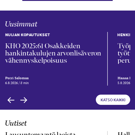
Uusimmat
NUIJAN KOPAUTUKSET
HENKIL
KHO 2025:61 Osakkeiden
Työpa
hankintakulujen arvonlisäveron
työtu
vähennyskelpoisuus
perus
Petri Salomaa
Hanna Kii
6.8.2026
8 min
5.8.2026
5
KATSO KAIKKI
Uutiset
Lausuntopyyntö laeista
Hallit