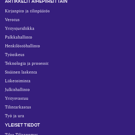
ARTIKKELIT AIHEPIIREITTÄIN
Kirjanpito ja tilinpäätös
Verotus
Yritysjuridiikka
Palkkahallinto
Henkilöstöhallinto
Työoikeus
Teknologia ja prosessit
Sisäinen laskenta
Liiketoiminta
Julkishallinto
Yritysvastuu
Tilintarkastus
Työ ja ura
YLEISET TIEDOT