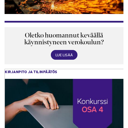
Oletko huomannut keväällä
käynnistyneen verokoulun?
LUE LISÄÄ
KIRJANPITO JA TILINPÄÄTÖS