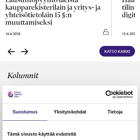
kaupparekisterilain ja yritys- ja
tilin
yhteisötietolain 15 §:n
digita
muuttamiseksi
asti luettavissa
Vapaasti luettavis
16.6.2026
15.6.2026
KATSO KAIKKI
Kolumnit
KÄDET SAVESSA
Tilitoimistot omistajanvaihdosten
ytimessä
Suostumus
Yksityiskohdat
Tietoja
Janika Hotakainen, Mervi Hyvönen, Johanna Vuorto-
Honkala, Mari Viertola
26.5.2026
2 min
Vapa
Tämä sivusto käyttää evästeitä