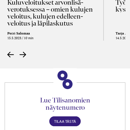
Kulu­veloitukset arvon­lisä­
Työa
verotuksessa – omien kulujen
kysy
veloitus, kulujen edelleen­
veloitus ja läpi­laskutus
Petri Salomaa
Tarja An
15.5.2023
10 min
14.5.2021
Lue Tilisanomien
näytenumero
TILAA TÄSTÄ