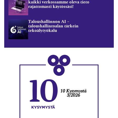
kaikki verkossamme oleva tieto
rajattomasti käytössäsi!
Taloushallinnon AI –
taloushallintoalan tärkein
tekoälytyökalu
10
10 Kysymystä
3/2026
KYSYMYSTÄ