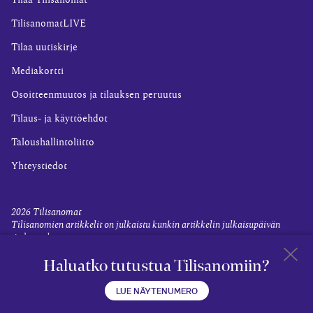
Tilaa Tilisanomat
TilisanomatLIVE
Tilaa uutiskirje
Mediakortti
Osoitteenmuutos ja tilauksen peruutus
Tilaus- ja käyttöehdot
Taloushallintoliitto
Yhteystiedot
2026
Tilisanomat
Tilisanomien artikkelit on julkaistu kunkin artikkelin julkaisupäivän
tiedon valossa.
Rekisteriseloste ja tietoja henkilötietojen käsittelytoimista
Haluatko tutustua Tilisanomiin?
Evästevalinnat
Takaisin 
LUE NÄYTENUMERO