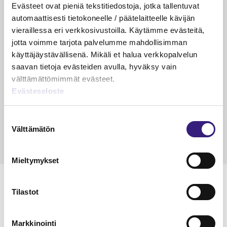
PÄÄKIRJOITUS
Evästeet ovat pieniä tekstitiedostoja, jotka tallentuvat
Suurin riski ei ole enää virhe
automaattisesti tietokoneelle / päätelaitteelle kävijän
kirjanpidossa
vieraillessa eri verkkosivustoilla. Käytämme evästeitä,
jotta voimme tarjota palvelumme mahdollisimman
Riikka Hirsimäki
käyttäjäystävällisenä. Mikäli et halua verkkopalvelun
19.5.2026
1 min
Vapa
saavan tietoja evästeiden avulla, hyväksy vain
KÄDET SAVESSA
välttämättömimmät evästeet.
Evästeseloste
Raportointi – aliarvostettu supervoima
Janika Hotakainen, Mervi Hyvönen, Johanna Vuorto-
Suostumuksen
Honkala, Mari Viertola
Välttämätön
valinta
24.3.2026
2 min
Vapa
Mieltymykset
MAINOS
Tilastot
Markkinointi