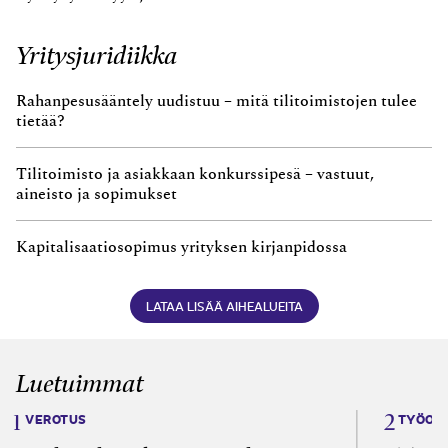
Yritysjuridiikka
Rahanpesusääntely uudistuu – mitä tilitoimistojen tulee
tietää?
Tilitoimisto ja asiakkaan konkurssipesä – vastuut,
aineisto ja sopimukset
Kapitalisaatiosopimus yrityksen kirjanpidossa
LATAA LISÄÄ AIHEALUEITA
Luetuimmat
VEROTUS
TYÖOI