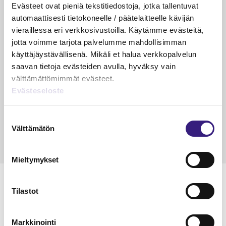
PÄÄKIRJOITUS
Evästeet ovat pieniä tekstitiedostoja, jotka tallentuvat
Suurin riski ei ole enää virhe
automaattisesti tietokoneelle / päätelaitteelle kävijän
kirjanpidossa
vieraillessa eri verkkosivustoilla. Käytämme evästeitä,
jotta voimme tarjota palvelumme mahdollisimman
Riikka Hirsimäki
käyttäjäystävällisenä. Mikäli et halua verkkopalvelun
19.5.2026
1 min
Vapa
saavan tietoja evästeiden avulla, hyväksy vain
KÄDET SAVESSA
välttämättömimmät evästeet.
Evästeseloste
Raportointi – aliarvostettu supervoima
Janika Hotakainen, Mervi Hyvönen, Johanna Vuorto-
Suostumuksen
Honkala, Mari Viertola
Välttämätön
valinta
24.3.2026
2 min
Vapa
Mieltymykset
MAINOS
Tilastot
Markkinointi