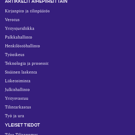
ARTIKKELIT AIHEPIIREITTÄIN
Kirjanpito ja tilinpäätös
Verotus
Yritysjuridiikka
Palkkahallinto
Henkilöstöhallinto
Työoikeus
Teknologia ja prosessit
Sisäinen laskenta
Liiketoiminta
Julkishallinto
Yritysvastuu
Tilintarkastus
Työ ja ura
YLEISET TIEDOT