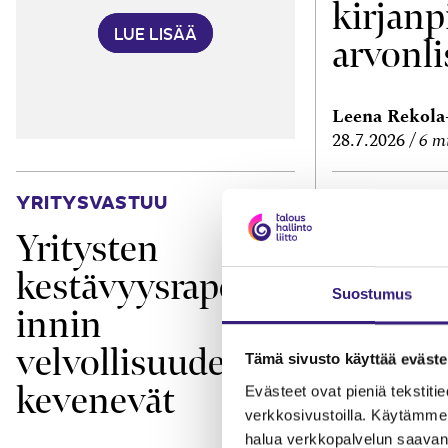
kirjanp
LUE LISÄÄ
arvonli
Leena Rekol
28.7.2026
6 m
YRITYSVASTUU
TEKNOLOGIA
Yritysten
Missä 
kestävyysraporto
verkko
Suostumus
innin
velvollisuudet
Tämä sivusto käyttää eväste
kevenevät
Evästeet ovat pieniä tekstitied
verkkosivustoilla. Käytämme 
halua verkkopalvelun saavan 