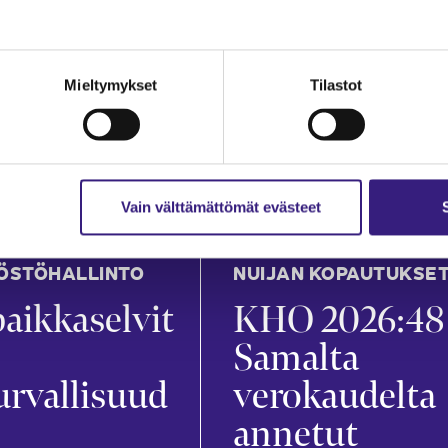
an
Mira Merikanto
in
21.7.2026
1 min
Mieltymykset
Tilastot
Vain välttämättömät evästeet
ÖSTÖHALLINTO
NUIJAN KOPAUTUKSE
aikkaselvit
KHO 2026:48
Samalta
urvallisuud
verokaudelta
annetut