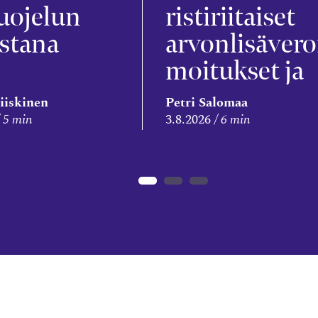
uojelun
ristiriitaiset
stana
arvonlisävero
moitukset ja
veronkorotus
iiskinen
Petri Salomaa
5 min
3.8.2026
6 min