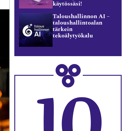
käytössäsi!
Taloushallinnon AI –
taloushallintoalan
tärkein
tekoälytyökalu
10