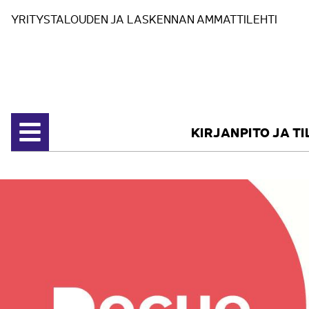
Siirry sisältöön
YRITYSTALOUDEN JA LASKENNAN AMMATTILEHTI
KIRJANPITO JA T
Avaa valikko