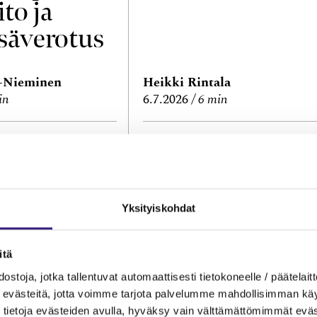
ito ja
säverotus
a-Nieminen
Heikki Rintala
in
6.7.2026
6 min
 JA PROSESSIT
NUIJAN KOPAUTUKSET
menet,
Kila 2141/2026:
lasku?
Asiantuntijakul
Yksityiskohdat
en
kohdistamisest
itä
kirjanpitovelvol
ostoja, jotka tallentuvat automaattisesti tietokoneelle / päätelaitt
evästeitä, jotta voimme tarjota palvelumme mahdollisimman käytt
selle
tietoja evästeiden avulla, hyväksy vain välttämättömimmät eväs