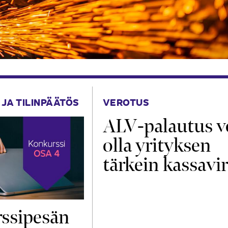
 JA TILINPÄÄTÖS
VEROTUS
ALV-palautus v
olla yrityksen
tärkein kassavir
ssipesän