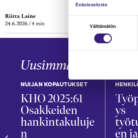
Evästeseloste
Riitta Laine
Janne Fredm
Suostumuksen
24.6.2026
4 min
29.6.2026
7 m
Välttämätön
valinta
Uusimmat
NUIJAN KOPAUTUKSET
HENKIL
KHO 2025:61
Työp
t
Osakkeiden
ys
hankintakuluje
työt
n
en ja