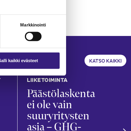
Markkinointi
KATSO KAIKKI
Salli kaikki evästeet
T
LIIKETOIMINTA
KIRJ
TILI
Päästölaskenta
Ko
ei ole vain
kir
suuryritysten
ar
asia – GHG-