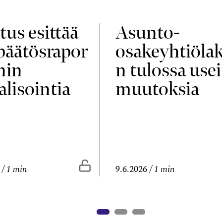
tus esittää
Asunto-
npäätösrapor
osakeyhtiölak
nin
n tulossa usei
alisointia
muutoksia
vissa
Vapaasti luettavissa
1 min
9.6.2026
1 min