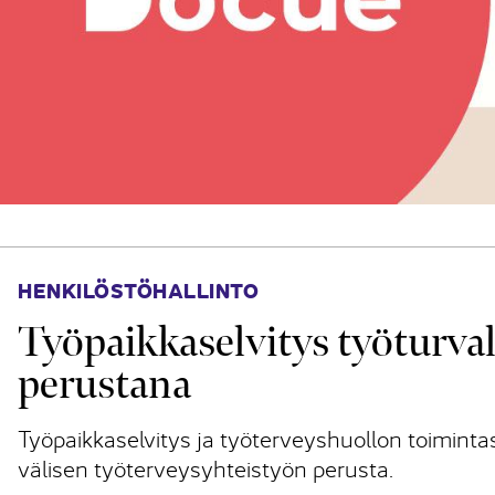
HENKILÖSTÖHALLINTO
Työpaikkaselvitys työturval
perustana
Työpaikkaselvitys ja työterveyshuollon toimint
välisen työterveysyhteistyön perusta.