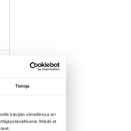
uj
Tietoja
a
li
eelle kävijän vieraillessa eri
äjäystävällisenä. Mikäli et
teet.