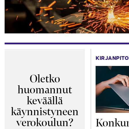
KIRJANPITO
Oletko
huomannut
keväällä
käynnistyneen
verokoulun?
Konkur