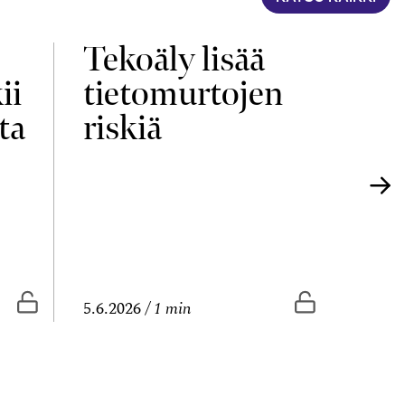
Tekoäly lisää
Yri
ii
tietomurtojen
elä
ta
riskiä
uu
Vapaasti luettavissa
Vapaasti lue
5.6.2026
1 min
4.6.20