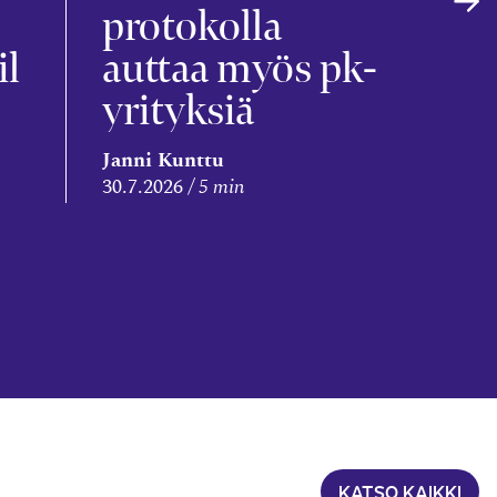
s
protokolla
il
auttaa myös pk-
yrityksiä
Leena
Janni Kunttu
Niem
30.7.2026
5 min
28.7.2
KATSO KAIKKI