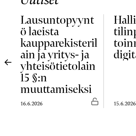
Lausuntopyynt
Halli
ö laeista
tili
ja
kaupparekisteril
toin
ain ja yritys- ja
digit
yhteisötietolain
15 §:n
muuttamiseksi
Vapaasti luettavissa
Vapaasti luetta
16.6.2026
15.6.2026