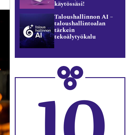
käytössäsi!
Taloushallinnon AI –
taloushallintoalan
tärkein
tekoälytyökalu
10