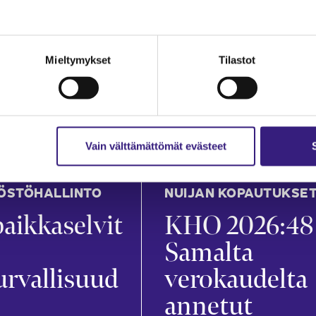
an
Mira Merikanto
in
21.7.2026
1 min
Mieltymykset
Tilastot
Vain välttämättömät evästeet
ÖSTÖHALLINTO
NUIJAN KOPAUTUKSE
aikkaselvit
KHO 2026:48
Samalta
urvallisuud
verokaudelta
annetut