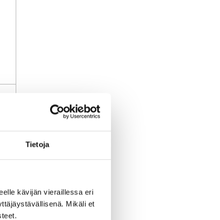
uj
Tietoja
a
li
eelle kävijän vieraillessa eri
äjäystävällisenä. Mikäli et
teet.