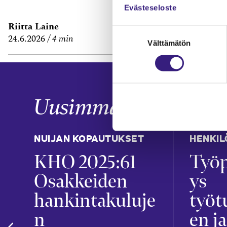
Evästeseloste
Riitta Laine
Janne Fredm
Suostumuksen
24.6.2026
4 min
29.6.2026
7 m
Välttämätön
valinta
Uusimmat
NUIJAN KOPAUTUKSET
HENKIL
KHO 2025:61
Työp
t
Osakkeiden
ys
hankintakuluje
työt
n
en ja