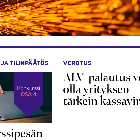
 JA TILINPÄÄTÖS
VEROTUS
ALV-palautus v
olla yrityksen
tärkein kassavir
ssipesän