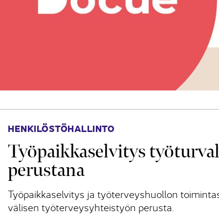
HENKILÖSTÖHALLINTO
Työpaikkaselvitys työturval
perustana
Työpaikkaselvitys ja työterveyshuollon toimint
välisen työterveysyhteistyön perusta.