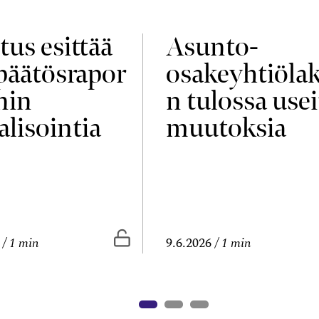
tus esittää
Asunto-
npäätösrapor
osakeyhtiölak
nin
n tulossa usei
alisointia
muutoksia
vissa
Vapaasti luettavissa
1 min
9.6.2026
1 min