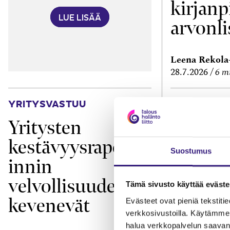
kirjanp
LUE LISÄÄ
arvonli
Leena Rekol
28.7.2026
6 m
YRITYSVASTUU
TEKNOLOGIA
Yritysten
Missä 
kestävyysraporto
verkko
Suostumus
innin
velvollisuudet
Tämä sivusto käyttää eväste
kevenevät
Evästeet ovat pieniä tekstitied
verkkosivustoilla. Käytämme 
halua verkkopalvelun saavan 