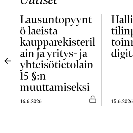
Lausuntopyynt
Halli
ö laeista
tili
ja
kaupparekisteril
toin
ain ja yritys- ja
digit
yhteisötietolain
15 §:n
muuttamiseksi
Vapaasti luettavissa
Vapaasti luetta
16.6.2026
15.6.2026