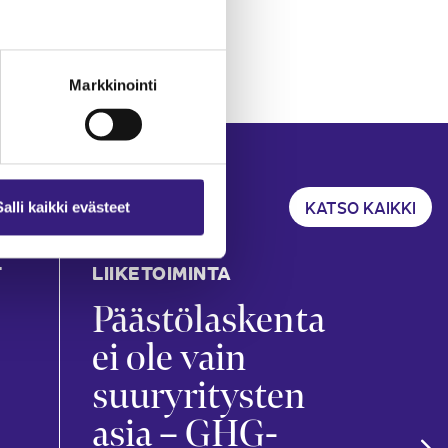
Markkinointi
KATSO KAIKKI
Salli kaikki evästeet
T
LIIKETOIMINTA
KIRJ
TILI
Päästölaskenta
Ko
ei ole vain
kir
suuryritysten
ar
asia – GHG-