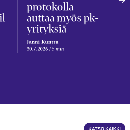
s
protokolla
il
auttaa myös pk-
yrityksiä
Leena
Janni Kunttu
Niem
30.7.2026
5 min
28.7.2
KATSO KAIKKI