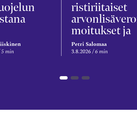
uojelun
ristiriitaiset
stana
arvonlisävero
moitukset ja
veronkorotus
iiskinen
Petri Salomaa
5 min
3.8.2026
6 min