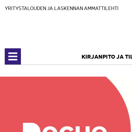
Siirry sisältöön
YRITYSTALOUDEN JA LASKENNAN AMMATTILEHTI
KIRJANPITO JA T
Avaa valikko