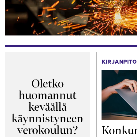
KIRJANPITO
Oletko
huomannut
keväällä
käynnistyneen
verokoulun?
Konkur