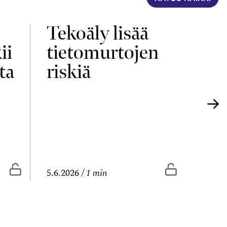
Tekoäly lisää
Yri
ii
tietomurtojen
elä
ta
riskiä
uu
Vapaasti luettavissa
Vapaasti lue
5.6.2026
1 min
4.6.20