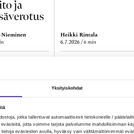
ito ja
säverotus
a-Nieminen
Heikki Rintala
in
6.7.2026
6 min
 JA PROSESSIT
NUIJAN KOPAUTUKSET
menet,
Kila 2141/2026:
lasku?
Asiantuntijakul
Yksityiskohdat
en
kohdistamisest
itä
kirjanpitovelvol
ostoja, jotka tallentuvat automaattisesti tietokoneelle / päätelaitt
evästeitä, jotta voimme tarjota palvelumme mahdollisimman käytt
selle
tietoja evästeiden avulla, hyväksy vain välttämättömimmät eväs