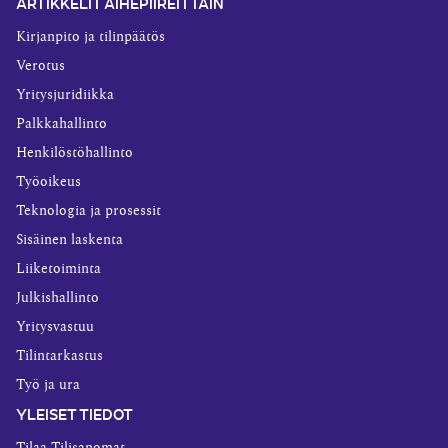
ARTIKKELIT AIHEPIIREITTÄIN
Kirjanpito ja tilinpäätös
Verotus
Yritysjuridiikka
Palkkahallinto
Henkilöstöhallinto
Työoikeus
Teknologia ja prosessit
Sisäinen laskenta
Liiketoiminta
Julkishallinto
Yritysvastuu
Tilintarkastus
Työ ja ura
YLEISET TIEDOT