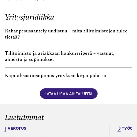
Yritysjuridiikka
Rahanpesusääntely uudistuu – mitä tilitoimistojen tulee
tietää?
Tilitoimisto ja asiakkaan konkurssipesä – vastuut,
aineisto ja sopimukset
Kapitalisaatiosopimus yrityksen kirjanpidossa
LATAA LISÄÄ AIHEALUEITA
Luetuimmat
VEROTUS
TYÖOI