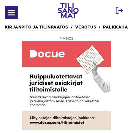
Siirry sisältöön
Avaa valikko
KIRJANPITO JA TILINPÄÄTÖS
VEROTUS
PALKKAHALL
MAINOS