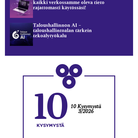
kaikki verkossamme oleva tieto
rajattomasti käytössäsi!
Taloushallinnon AI –
taloushallintoalan tärkein
tekoälytyökalu
10
10 Kysymystä
3/2026
KYSYMYSTÄ