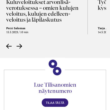
Kulu­veloitukset arvon­lisä­
Työa
verotuksessa – omien kulujen
kysy
veloitus, kulujen edelleen­
veloitus ja läpi­laskutus
Petri Salomaa
Tarja An
15.5.2023
10 min
14.5.2021
Lue Tilisanomien
näytenumero
TILAA TÄSTÄ