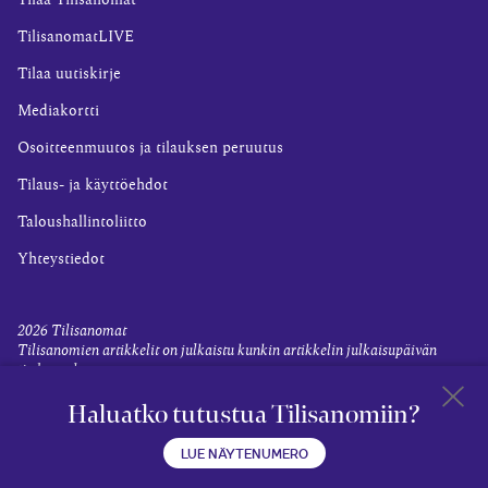
Tilaa Tilisanomat
TilisanomatLIVE
Tilaa uutiskirje
Mediakortti
Osoitteenmuutos ja tilauksen peruutus
Tilaus- ja käyttöehdot
Taloushallintoliitto
Yhteystiedot
2026
Tilisanomat
Tilisanomien artikkelit on julkaistu kunkin artikkelin julkaisupäivän
tiedon valossa.
Rekisteriseloste ja tietoja henkilötietojen käsittelytoimista
Haluatko tutustua Tilisanomiin?
Evästevalinnat
Takaisin 
LUE NÄYTENUMERO