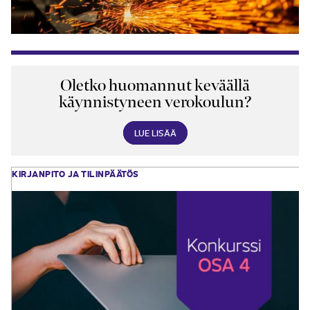
Oletko huomannut keväällä
käynnistyneen verokoulun?
LUE LISÄÄ
KIRJANPITO JA TILINPÄÄTÖS