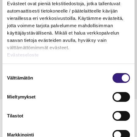
PÄÄKIRJOITUS
Evästeet ovat pieniä tekstitiedostoja, jotka tallentuvat
Suurin riski ei ole enää virhe
automaattisesti tietokoneelle / päätelaitteelle kävijän
kirjanpidossa
vieraillessa eri verkkosivustoilla. Käytämme evästeitä,
jotta voimme tarjota palvelumme mahdollisimman
Riikka Hirsimäki
käyttäjäystävällisenä. Mikäli et halua verkkopalvelun
19.5.2026
1 min
Vapa
saavan tietoja evästeiden avulla, hyväksy vain
KÄDET SAVESSA
välttämättömimmät evästeet.
Evästeseloste
Raportointi – aliarvostettu supervoima
Janika Hotakainen, Mervi Hyvönen, Johanna Vuorto-
Suostumuksen
Honkala, Mari Viertola
Välttämätön
valinta
24.3.2026
2 min
Vapa
Mieltymykset
MAINOS
Tilastot
Markkinointi