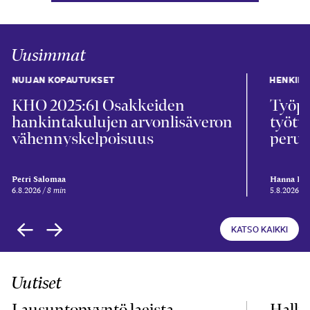
Uusimmat
NUIJAN KOPAUTUKSET
HENKIL
KHO 2025:61 Osakkeiden
Työpa
hankintakulujen arvonlisäveron
työtu
vähennyskelpoisuus
perus
Petri Salomaa
Hanna Kii
6.8.2026
8 min
5.8.2026
5
KATSO KAIKKI
Uutiset
Lausuntopyyntö laeista
Hallit