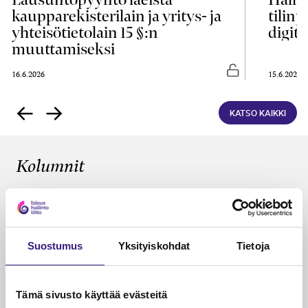
kaupparekisterilain ja yritys- ja
tilin
yhteisötietolain 15 §:n
digita
muuttamiseksi
asti luettavissa
Vapaasti luettavis
16.6.2026
15.6.2026
KATSO KAIKKI
Kolumnit
KÄDET SAVESSA
Tilitoimistot omistajanvaihdosten
ytimessä
Suostumus
Yksityiskohdat
Tietoja
Janika Hotakainen, Mervi Hyvönen, Johanna Vuorto-
Honkala, Mari Viertola
26.5.2026
2 min
Vapa
Tämä sivusto käyttää evästeitä