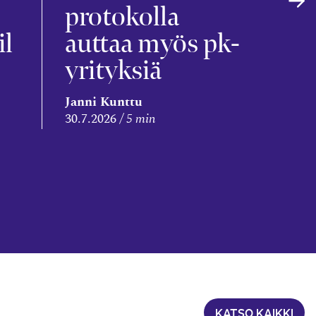
s
protokolla
il
auttaa myös pk-
yrityksiä
Leena
Janni Kunttu
Niem
30.7.2026
5 min
28.7.2
KATSO KAIKKI