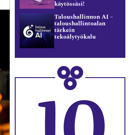
käytössäsi!
Taloushallinnon AI –
taloushallintoalan
tärkein
tekoälytyökalu
10