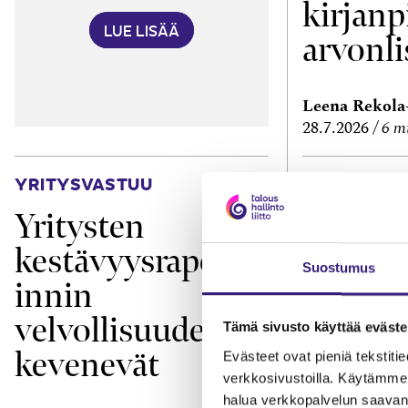
kirjanp
LUE LISÄÄ
arvonli
Leena Rekol
28.7.2026
6 m
YRITYSVASTUU
TEKNOLOGIA
Yritysten
Missä 
kestävyysraporto
verkko
Suostumus
innin
velvollisuudet
Tämä sivusto käyttää eväste
kevenevät
Evästeet ovat pieniä tekstitied
verkkosivustoilla. Käytämme 
halua verkkopalvelun saavan 