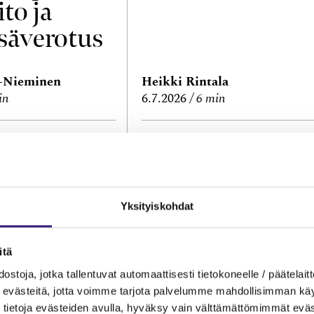
ito ja
säverotus
a-Nieminen
Heikki Rintala
in
6.7.2026
6 min
 JA PROSESSIT
NUIJAN KOPAUTUKSET
menet,
Kila 2141/2026:
lasku?
Asiantuntijakul
Yksityiskohdat
en
kohdistamisest
itä
kirjanpitovelvol
ostoja, jotka tallentuvat automaattisesti tietokoneelle / päätelaitt
evästeitä, jotta voimme tarjota palvelumme mahdollisimman käytt
selle
tietoja evästeiden avulla, hyväksy vain välttämättömimmät eväs