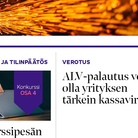
 JA TILINPÄÄTÖS
VEROTUS
ALV-palautus v
olla yrityksen
tärkein kassavir
ssipesän