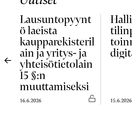
Lausuntopyynt
Halli
ö laeista
tili
ja
kaupparekisteril
toin
ain ja yritys- ja
digit
yhteisötietolain
15 §:n
muuttamiseksi
Vapaasti luettavissa
Vapaasti luetta
16.6.2026
15.6.2026