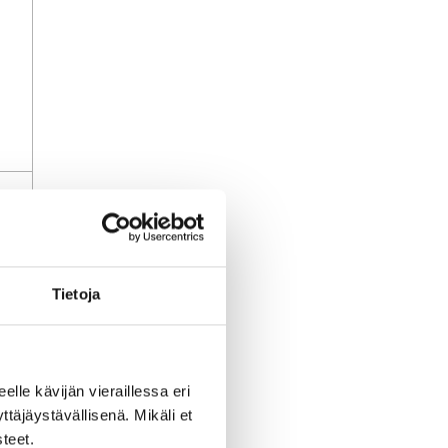
uj
Tietoja
a
li
eelle kävijän vieraillessa eri
äjäystävällisenä. Mikäli et
teet.