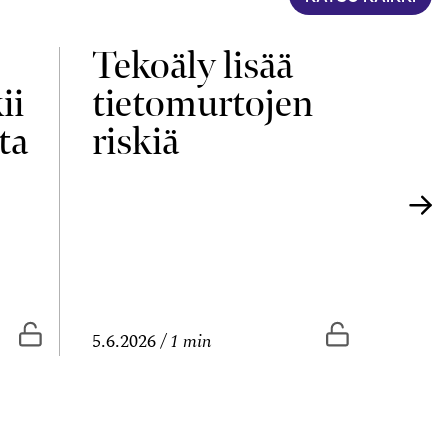
Tekoäly lisää
Yri
ii
tietomurtojen
elä
ta
riskiä
uu
Vapaasti luettavissa
Vapaasti lue
5.6.2026
1 min
4.6.20