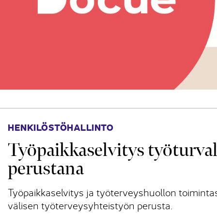
HENKILÖSTÖHALLINTO
Työpaikkaselvitys työturval
perustana
Työpaikkaselvitys ja työterveyshuollon toimint
välisen työterveysyhteistyön perusta.