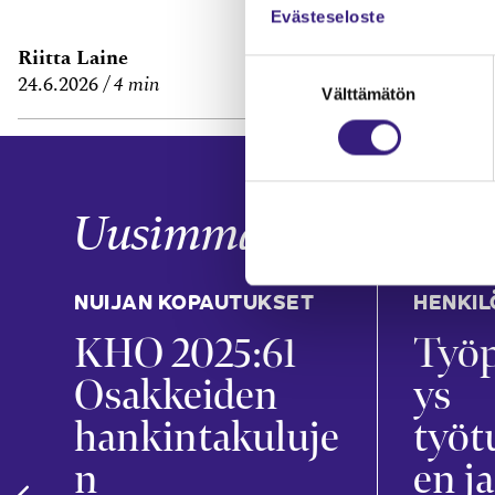
Evästeseloste
Riitta Laine
Janne Fredm
Suostumuksen
24.6.2026
4 min
29.6.2026
7 m
Välttämätön
valinta
Uusimmat
NUIJAN KOPAUTUKSET
HENKIL
KHO 2025:61
Työp
t
Osakkeiden
ys
hankintakuluje
työt
n
en ja