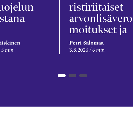
uojelun
ristiriitaiset
stana
arvonlisävero
moitukset ja
veronkorotus
iiskinen
Petri Salomaa
5 min
3.8.2026
6 min