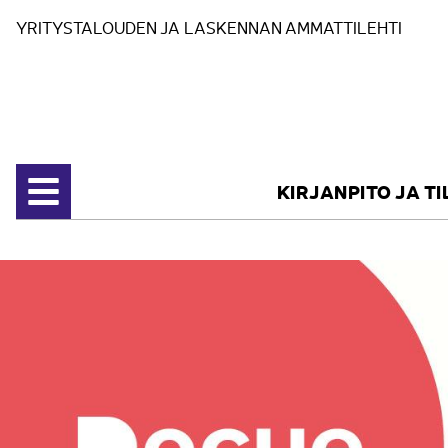
Siirry sisältöön
YRITYSTALOUDEN JA LASKENNAN AMMATTILEHTI
KIRJANPITO JA T
Avaa valikko