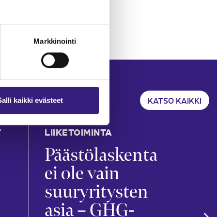
Markkinointi
KATSO KAIKKI
Salli kaikki evästeet
T
LIIKETOIMINTA
KIRJ
TILI
Päästölaskenta
Ko
ei ole vain
kir
suuryritysten
ar
asia – GHG-