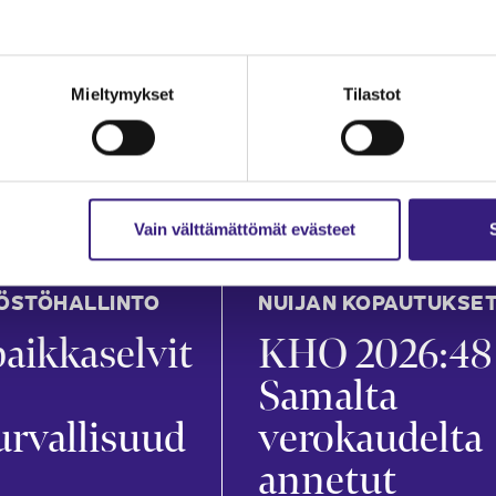
an
Mira Merikanto
in
21.7.2026
1 min
Mieltymykset
Tilastot
Vain välttämättömät evästeet
ÖSTÖHALLINTO
NUIJAN KOPAUTUKSE
aikkaselvit
KHO 2026:48
Samalta
urvallisuud
verokaudelta
annetut