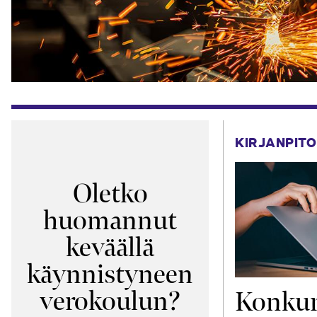
KIRJANPITO
Oletko
huomannut
keväällä
käynnistyneen
verokoulun?
Konkur