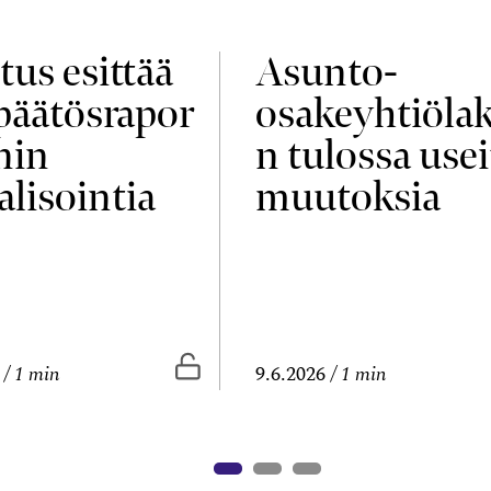
tus esittää
Asunto-
npäätösrapor
osakeyhtiölak
nin
n tulossa usei
alisointia
muutoksia
vissa
Vapaasti luettavissa
1 min
9.6.2026
1 min