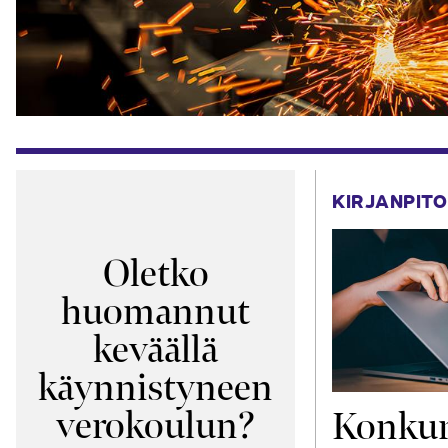
KIRJANPITO
Oletko
huomannut
keväällä
käynnistyneen
verokoulun?
Konkur