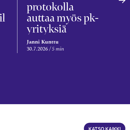
s
protokolla
il
auttaa myös pk-
yrityksiä
Leena
Janni Kunttu
Niem
30.7.2026
5 min
28.7.2
KATSO KAIKKI