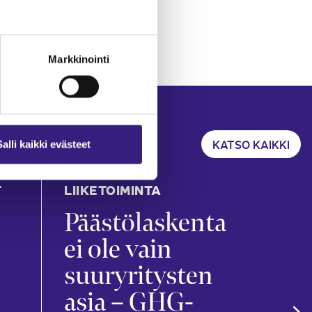
Markkinointi
KATSO KAIKKI
Salli kaikki evästeet
T
LIIKETOIMINTA
KIRJ
TILI
Päästölaskenta
Ko
ei ole vain
kir
suuryritysten
ar
asia – GHG-