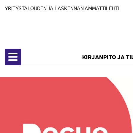
Siirry sisältöön
YRITYSTALOUDEN JA LASKENNAN AMMATTILEHTI
KIRJANPITO JA T
Avaa valikko