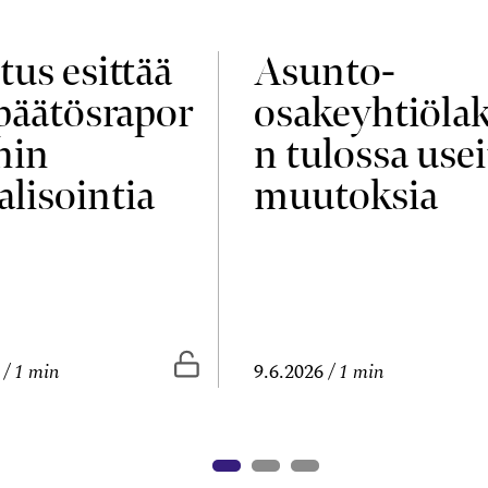
tus esittää
Asunto-
npäätösrapor
osakeyhtiölak
nin
n tulossa usei
alisointia
muutoksia
vissa
Vapaasti luettavissa
1 min
9.6.2026
1 min