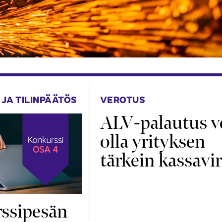
 JA TILINPÄÄTÖS
VEROTUS
ALV-palautus v
olla yrityksen
tärkein kassavir
ssipesän