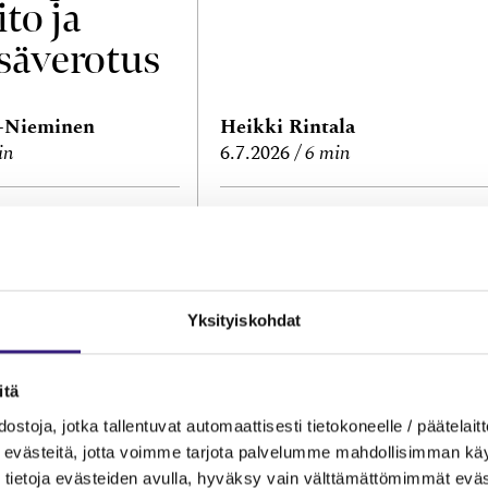
ito ja
säverotus
a-Nieminen
Heikki Rintala
in
6.7.2026
6 min
 JA PROSESSIT
NUIJAN KOPAUTUKSET
menet,
Kila 2141/2026:
lasku?
Asiantuntijakul
Yksityiskohdat
en
kohdistamisest
itä
kirjanpitovelvol
ostoja, jotka tallentuvat automaattisesti tietokoneelle / päätelaitt
evästeitä, jotta voimme tarjota palvelumme mahdollisimman käytt
selle
tietoja evästeiden avulla, hyväksy vain välttämättömimmät eväs