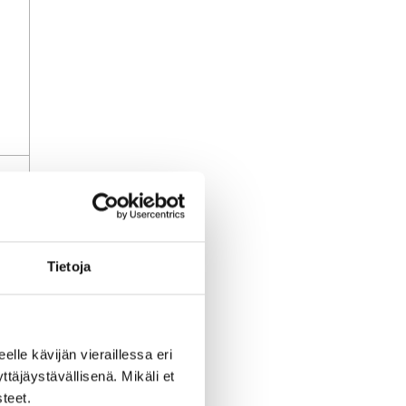
uj
Tietoja
a
li
eelle kävijän vieraillessa eri
äjäystävällisenä. Mikäli et
teet.