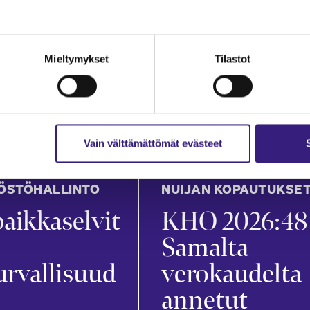
an
Mira Merikanto
in
21.7.2026
1 min
Mieltymykset
Tilastot
Vain välttämättömät evästeet
ÖSTÖHALLINTO
NUIJAN KOPAUTUKSE
aikkaselvit
KHO 2026:48
Samalta
urvallisuud
verokaudelta
annetut