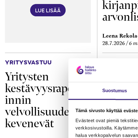
kirjanp
LUE LISÄÄ
arvonli
Leena Rekol
28.7.2026
6 m
YRITYSVASTUU
TEKNOLOGIA
Yritysten
Missä 
kestävyysraporto
verkko
Suostumus
innin
velvollisuudet
Tämä sivusto käyttää eväste
kevenevät
Evästeet ovat pieniä tekstitied
verkkosivustoilla. Käytämme 
halua verkkopalvelun saavan 