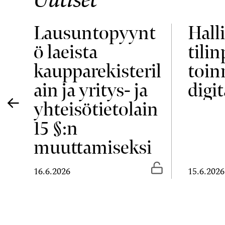
Lausuntopyynt
Halli
ö laeista
tili
ja
kaupparekisteril
toin
ain ja yritys- ja
digit
yhteisötietolain
15 §:n
muuttamiseksi
Vapaasti luettavissa
Vapaasti luetta
16.6.2026
15.6.2026