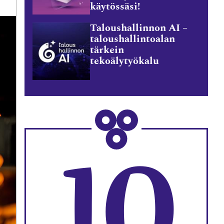
käytössäsi!
Taloushallinnon AI –
taloushallintoalan
tärkein
tekoälytyökalu
10