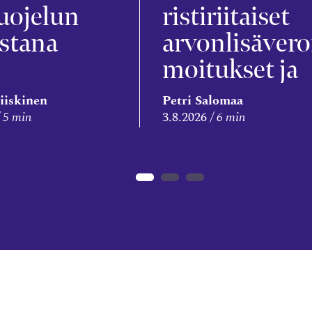
uojelun
ristiriitaiset
stana
arvonlisävero
moitukset ja
veronkorotus
iiskinen
Petri Salomaa
5 min
3.8.2026
6 min