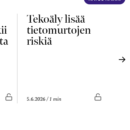
Tekoäly lisää
Yri
ii
tietomurtojen
elä
ta
riskiä
uu
Vapaasti luettavissa
Vapaasti lue
5.6.2026
1 min
4.6.20