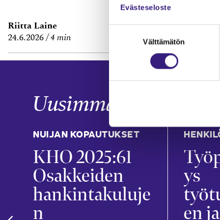
Evästeseloste
Riitta Laine
Janne Fredm
Suostumuksen
24.6.2026
4 min
29.6.2026
7 m
Välttämätön
valinta
Uusimmat
NUIJAN KOPAUTUKSET
HENKIL
KHO 2025:61
Työp
t
Osakkeiden
ys
hankintakuluje
työt
n
en ja