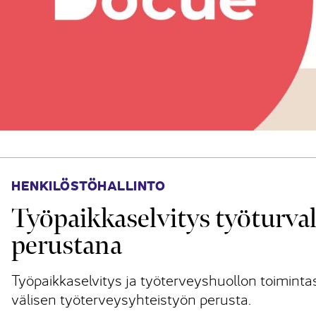
HENKILÖSTÖHALLINTO
Työpaikkaselvitys työturval
perustana
Työpaikkaselvitys ja työterveyshuollon toimint
välisen työterveysyhteistyön perusta.