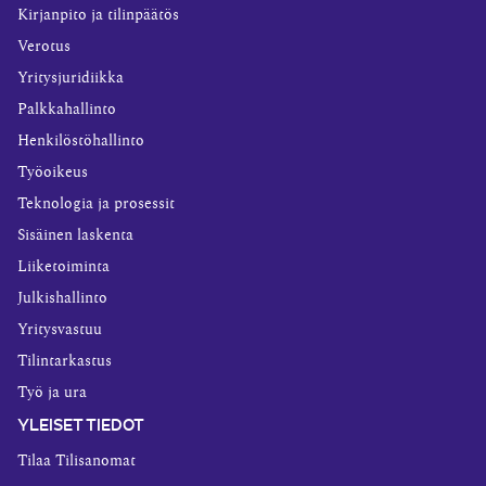
Kirjanpito ja tilinpäätös
Verotus
Yritysjuridiikka
Palkkahallinto
Henkilöstöhallinto
Työoikeus
Teknologia ja prosessit
Sisäinen laskenta
Liiketoiminta
Julkishallinto
Yritysvastuu
Tilintarkastus
Työ ja ura
YLEISET TIEDOT
Tilaa Tilisanomat