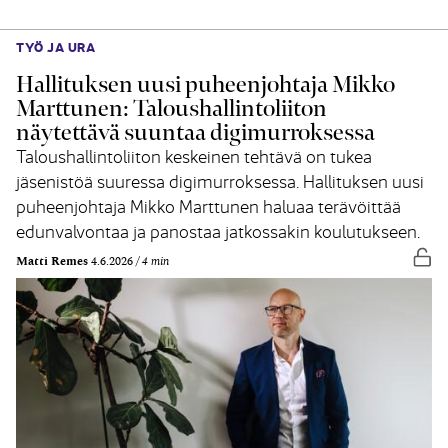
TYÖ JA URA
Hallituksen uusi puheenjohtaja Mikko
Marttunen: Taloushallintoliiton
näytettävä suuntaa digimurroksessa
Taloushallintoliiton keskeinen tehtävä on tukea
jäsenistöä suuressa digimurroksessa. Hallituksen uusi
puheenjohtaja Mikko Marttunen haluaa terävöittää
edunvalvontaa ja panostaa jatkossakin koulutukseen.
Vap
Matti Remes
4.6.2026
4 min