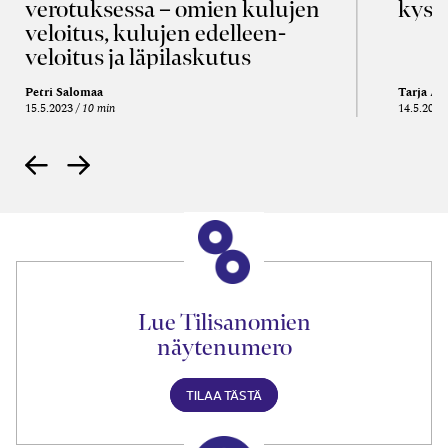
verotuksessa – omien kulujen
kysy
veloitus, kulujen edelleen­
veloitus ja läpi­laskutus
Petri Salomaa
Tarja An
15.5.2023
10 min
14.5.2021
Lue Tilisanomien
näytenumero
TILAA TÄSTÄ