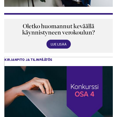
Oletko huomannut keväällä
käynnistyneen verokoulun?
LUE LISÄÄ
KIRJANPITO JA TILINPÄÄTÖS