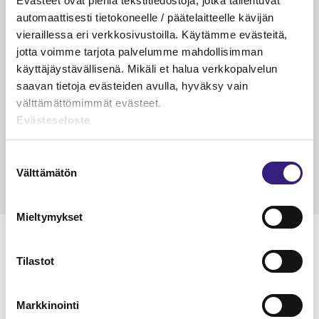
Evästeet ovat pieniä tekstitiedostoja, jotka tallentuvat
Suurin riski ei ole enää virhe
automaattisesti tietokoneelle / päätelaitteelle kävijän
kirjanpidossa
vieraillessa eri verkkosivustoilla. Käytämme evästeitä,
jotta voimme tarjota palvelumme mahdollisimman
Riikka Hirsimäki
19.5.2026
1 min
Vapa
käyttäjäystävällisenä. Mikäli et halua verkkopalvelun
saavan tietoja evästeiden avulla, hyväksy vain
KÄDET SAVESSA
välttämättömimmät evästeet.
Raportointi – aliarvostettu supervoima
Evästeseloste
Janika Hotakainen, Mervi Hyvönen, Johanna Vuorto-
Honkala, Mari Viertola
Suostumuksen
24.3.2026
2 min
Vapa
Välttämätön
valinta
Mieltymykset
MAINOS
Tilastot
Markkinointi