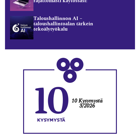
rajattomasti käytössäsi!
Taloushallinnon AI –
taloushallintoalan tärkein
tekoälytyökalu
10
10 Kysymystä
3/2026
KYSYMYSTÄ