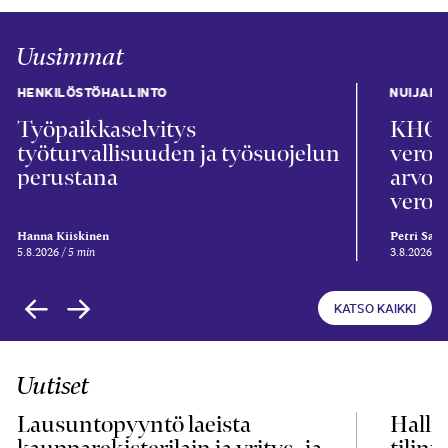
Uusimmat
HENKILÖSTÖHALLINTO
NUIJAN 
Työpaikkaselvitys
KHO 2
työturvallisuuden ja työsuojelun
veroka
perustana
arvon
veron
Hanna Kiiskinen
Petri Sal
5.8.2026
5 min
3.8.2026
6
KATSO KAIKKI
Uutiset
Lausuntopyyntö laeista
Hallit