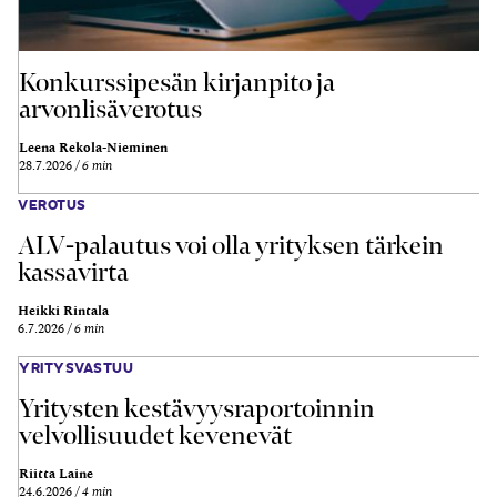
Konkurssipesän kirjanpito ja
arvonlisäverotus
Leena Rekola-Nieminen
28.7.2026
6 min
VEROTUS
ALV-palautus voi olla yrityksen tärkein
kassavirta
Heikki Rintala
6.7.2026
6 min
YRITYSVASTUU
Yritysten kestävyysraportoinnin
velvollisuudet kevenevät
Riitta Laine
24.6.2026
4 min