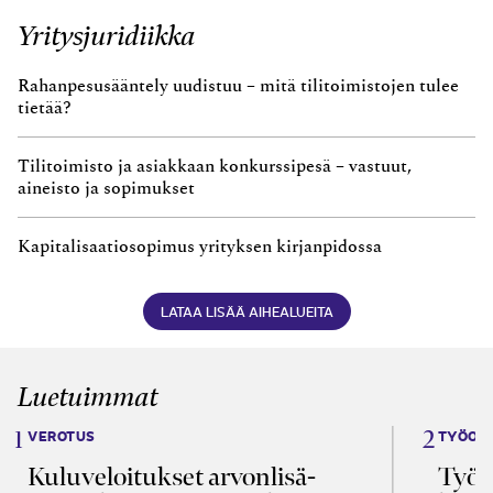
Yritysjuridiikka
Rahanpesusääntely uudistuu – mitä tilitoimistojen tulee
tietää?
Tilitoimisto ja asiakkaan konkurssipesä – vastuut,
aineisto ja sopimukset
Kapitalisaatiosopimus yrityksen kirjanpidossa
LATAA LISÄÄ AIHEALUEITA
Luetuimmat
VEROTUS
TYÖOI
Kulu­veloitukset arvon­lisä­
Työa