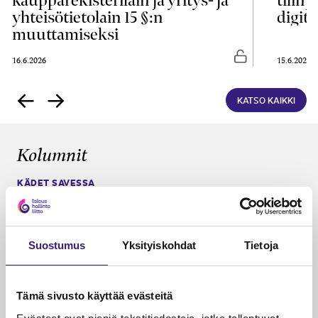
kaupparekisterilain ja yritys- ja
tilin
yhteisötietolain 15 §:n
digita
muuttamiseksi
asti luettavissa
Vapaasti luettavis
16.6.2026
15.6.2026
KATSO KAIKKI
Kolumnit
KÄDET SAVESSA
Tilitoimistot omistajanvaihdosten
ytimessä
Suostumus
Yksityiskohdat
Tietoja
Janika Hotakainen, Mervi Hyvönen, Johanna Vuorto-
Honkala, Mari Viertola
26.5.2026
2 min
Vapa
Tämä sivusto käyttää evästeitä
PÄÄKIRJOITUS