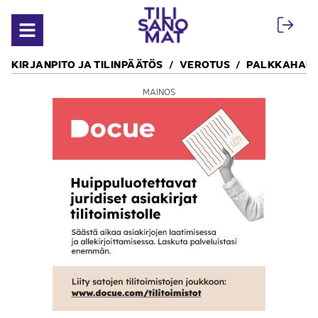
Siirry sisältöön
Avaa valikko
KIRJANPITO JA TILINPÄÄTÖS
VEROTUS
PALKKAHALL
MAINOS